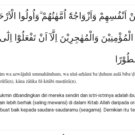
ِنْ اَنْفُسِهِمْ وَاَزْوَاجُهٗٓ اُمَّهٰتُهُمْ ۗوَاُولُوا الْاَ
ُؤْمِنِيْنَ وَالْمُهٰجِرِيْنَ اِلَّآ اَنْ تَفْعَلُوْٓا اِلٰٓى 
طُوْرًا
im wa azwājuhū ummahātuhum, wa ulul-arḥāmi ba‘ḍuhum aulā biba‘ḍin 
rūfā(n), kāna żālika fil-kitābi masṭūrā(n).
kmin dibandingkan diri mereka sendiri dan istri-istrinya adalah i
n lebih berhak (saling mewarisi) di dalam Kitab Allah daripada 
rbuat baik kepada saudara-saudaramu (seagama). Demikian itu tela