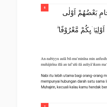
رْحَامِ بَعْضُهُمْ اَوْلٰى
اَوْلِيَاۤىِٕكُمْ مَّعْرُوْفًا
An-nabiyyu aulā bil-mu’minīna min anfusih
muhājirīna illā an taf‘alū ilā auliyā’ikum ma‘
Nabi itu lebih utama bagi orang-orang mu
mempunyai hubungan darah satu sama lai
Muhajirin, kecuali kalau kamu hendak be