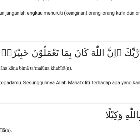
an janganlah engkau menuruti (keinginan) orang-orang kafir dan 
 رَّبِّكَ ۗاِنَّ اللّٰهَ كَانَ بِمَا تَعْمَلُوْنَ خَبِيْرًاۙ
llāha kāna bimā ta‘malūna khabīrā(n).
kepadamu. Sesungguhnya Allah Mahateliti terhadap apa yang kam
لّٰهِ وَكِيْلًا
īlā(n).