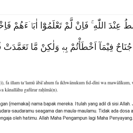
َطُ عِنْدَ اللّٰهِ ۚ فَاِنْ لَّمْ تَعْلَمُوْٓا اٰبَاۤءَهُمْ فَا
ُنَاحٌ فِيْمَآ اَخْطَأْتُمْ بِهٖ وَلٰكِنْ مَّا تَعَمَّدَتْ قُ
(i), fa illam ta‘lamū ābā’ahum fa ikhwānukum fid-dīni wa mawālīkum, 
 kānallāhu gafūrar raḥīmā(n).
gan (memakai) nama bapak mereka. Itulah yang adil di sisi Allah
audara-saudaramu seagama dan maula-maulamu. Tidak ada dosa ata
sengaja oleh hatimu. Allah Maha Pengampun lagi Maha Penyayang.