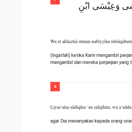
ُوْسٰى وَعِيْسَى ابْنِ
Wa iż akhażnā minan-nabiyyīna mīṡāqahum
(Ingatlah) ketika Kami mengambil perjan
mengambil dari mereka perjanjian yang 
Liyas’alaṣ-ṣādiqīna ‘an ṣidqihim, wa a‘adda 
agar Dia menanyakan kepada orang-oran