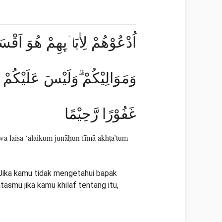
اُدْعُوْهُمْ لِاٰبَاۤىِٕهِمْ هُوَ اَقْس
وَمَوَالِيْكُمْ ۗوَلَيْسَ عَلَيْكُمْ ج
غَفُوْرًا رَّحِيْمًا
wa laisa ‘alaikum junāḥun fīmā akhṭa’tum
. Jika kamu tidak mengetahui bapak
smu jika kamu khilaf tentang itu,