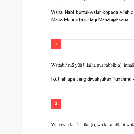
Wahai Nabi, bertakwalah kepada Allah d
Maha Mengetahui lagi Mahabijaksana.
Wattabi‘ mā yūḥā ilaika mir rabbik(a), inna
Ikutilah apa yang diwahyukan Tuhanmu 
Wa tawakkal ‘alallāh(i), wa kafā billāhi wak