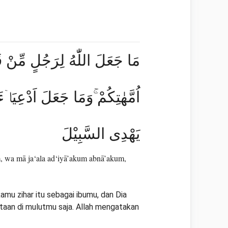
مَا جَعَلَ اللّٰهُ لِرَجُلٍ مِّنْ قَل
اُمَّهٰتِكُمْ ۚوَمَا جَعَلَ اَدْعِيَاۤءَ
يَهْدِى السَّبِيْلَ
um, wa mā ja‘ala ad‘iyā’akum abnā’akum,
kamu zihar itu sebagai ibumu, dan Dia
ataan di mulutmu saja. Allah mengatakan