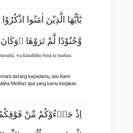
يٰٓاَيُّهَا الَّذِيْنَ اٰمَنُوا اذْكُرُو
وَّجُنُوْدًا لَّمْ تَرَوْهَا ۗوَكَانَ
 tarauhā, wa kānallāhu bimā ta‘malūna
tentara datang kepadamu, lalu Kami
 Maha Melihat apa yang kamu kerjakan.
اِذْ جَاۤءُوْكُمْ مِّنْ فَوْقِكُمْ 