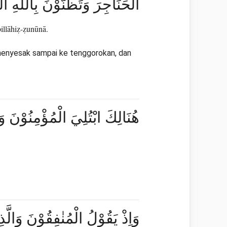
الْحَنَاجِرَ وَتَظُنُّوْنَ بِاللّٰه ۗ
illāhiẓ-ẓunūnā.
 menyesak sampai ke tenggorokan, dan
هُنَالِكَ ابْتُلِيَ الْمُؤْمِنُوْنَ وَز
وَاِذْ يَقُوْلُ الْمُنٰفِقُوْنَ وَالَّذ