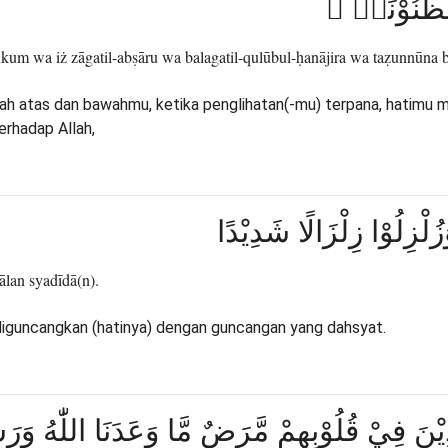
ِ الظُّنُوْنَا۠
um wa iż zāgatil-abṣāru wa balagatil-qulūbul-ḥanājira wa taẓunnūna b
ah atas dan bawahmu, ketika penglihatan(-mu) terpana, hatimu
rhadap Allah,
ُلْزِلُوْا زِلْزَالًا شَدِيْدًا
ālan syadīdā(n).
n diguncangkan (hatinya) dengan guncangan yang dahsyat.
ِيْنَ فِيْ قُلُوْبِهِمْ مَّرَضٌ مَّا وَعَدَنَا اللّٰهُ وَرَسُو