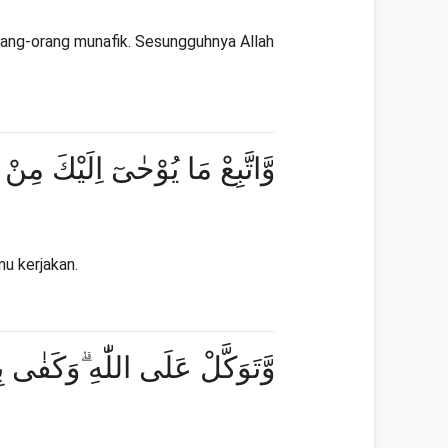
orang-orang munafik. Sesungguhnya Allah
وَّاتَّبِعْ مَا يُوْحٰىٓ اِلَيْكَ مِنْ
u kerjakan.
وَّتَوَكَّلْ عَلَى اللّٰهِ ۗوَكَفٰى بِال