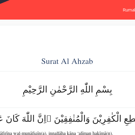
Ruma
Surat Al Ahzab
بِسْمِ اللّٰهِ الرَّحْمٰنِ الرَّحِيْمِ
َلَا تُطِعِ الْكٰفِرِيْنَ وَالْمُنٰفِقِيْنَ ۗاِنَّ اللّٰهَ كَان
kāfirīna wal-munāfiqīn(a), innallāha kāna ‘alīman ḥakīmā(n).