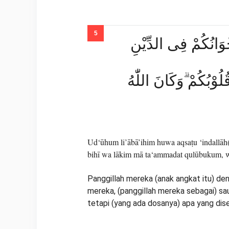
ِخْوَانُكُمْ فِى الدِّيْنِ
لُوْبُكُمْ ۗوَكَانَ اللّٰهُ
Ud‘ūhum li’ābā’ihim huwa aqsaṭu ‘indallāh
bihī wa lākim mā ta‘ammadat qulūbukum, wa
Panggillah mereka (anak angkat itu) den
mereka, (panggillah mereka sebagai) s
tetapi (yang ada dosanya) apa yang di