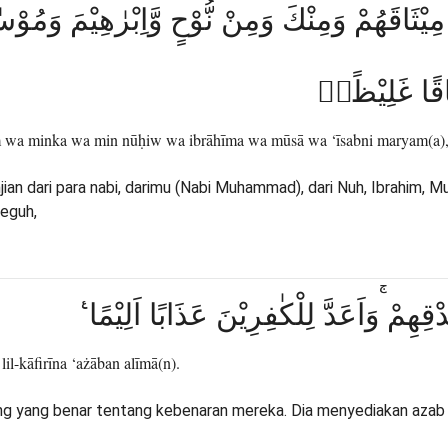
مِيْثَاقَهُمْ وَمِنْكَ وَمِنْ نُّوْحٍ وَّاِبْرٰهِيْمَ وَم
ثَاقًا غَلِيْظًاۙ
 wa minka wa min nūḥiw wa ibrāhīma wa mūsā wa ‘īsabni maryam(a),
jian dari para nabi, darimu (Nabi Muhammad), dari Nuh, Ibrahim, 
teguh,
ِهِمْ ۚوَاَعَدَّ لِلْكٰفِرِيْنَ عَذَابًا اَلِيْمًا
lil-kāfirīna ‘ażāban alīmā(n).
g yang benar tentang kebenaran mereka. Dia menyediakan azab ya