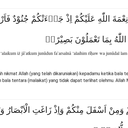
ْا نِعْمَةَ اللّٰهِ عَلَيْكُمْ اِذْ جَاۤءَتْكُمْ جُنُوْدٌ فَاَر
 اللّٰهُ بِمَا تَعْمَلُوْنَ بَصِيْرًاۚ
‘alaikum iż jā’atkum junūdun fa’arsalnā ‘alaihim rīḥaw wa junūdal lam
ah nikmat Allah (yang telah dikaruniakan) kepadamu ketika bala 
bala tentara (malaikat) yang tidak dapat terlihat olehmu. Allah
وَمِنْ اَسْفَلَ مِنْكُمْ وَاِذْ زَاغَتِ الْاَبْصَارُ وَب