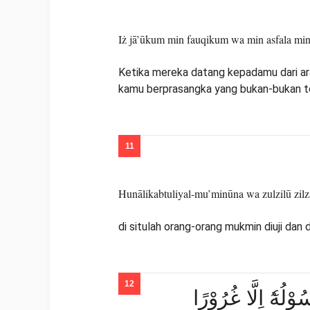
Iż jā’ūkum min fauqikum wa min asfala mink
Ketika mereka datang kepadamu dari ar
kamu berprasangka yang bukan-bukan te
Hunālikabtuliyal-mu’minūna wa zulzilū zilz
di situlah orang-orang mukmin diuji da
ْلُهٗٓ اِلَّا غُرُوْرًا