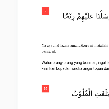
ْسَلْنَا عَلَيْهِمْ رِيْحًا
Yā ayyuhal-lażīna āmanużkurū ni‘matallāhi 
baṣīrā(n).
Wahai orang-orang yang beriman, ingatl
kirimkan kepada mereka angin topan dan 
َلَغَتِ الْقُلُوْبُ