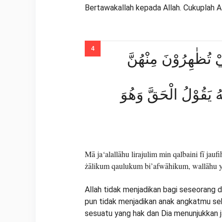
Bertawakallah kepada Allah. Cukuplah A
يْ تُظٰهِرُوْنَ مِنْهُنَّ
ّٰهُ يَقُوْلُ الْحَقَّ وَهُوَ
Mā ja‘alallāhu lirajulim min qalbaini fī j
żālikum qaulukum bi’afwāhikum, wallāhu y
Allah tidak menjadikan bagi seseorang du
pun tidak menjadikan anak angkatmu seb
sesuatu yang hak dan Dia menunjukkan ja