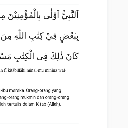
اَلنَّبِيُّ اَوْلٰى بِالْمُؤْمِنِيْنَ م
بِبَعْضٍ فِيْ كِتٰبِ اللّٰهِ مِنَ الْم ۗ
كَانَ ذٰلِكَ فِى الْكِتٰبِ مَسْ
fī kitābillāhi minal-mu’minīna wal-
bu-ibu mereka. Orang-orang yang
orang-orang mukmin dan orang-orang
h tertulis dalam Kitab (Allah).