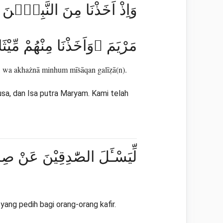
وَاِذْ اَخَذْنَا مِنَ النَّبِيّٖنَ 
مَرْيَمَ ۖوَاَخَذْنَا مِنْهُمْ مِّيْ
 wa akhażnā minhum mīṡāqan galīẓā(n).
Musa, dan Isa putra Maryam. Kami telah
لِّيَسْـَٔلَ الصّٰدِقِيْنَ عَنْ صِدْق ࣖ
ng pedih bagi orang-orang kafir.