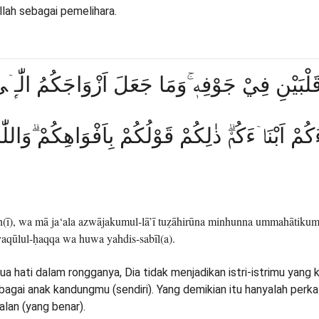
llah sebagai pemelihara.
ْبَيْنِ فِيْ جَوْفِهٖ ۚوَمَا جَعَلَ اَزْوَاجَكُمُ الّٰـِٕۤ
كُمْ اَبْنَاۤءَكُمْۗ ذٰلِكُمْ قَوْلُكُمْ بِاَفْوَاهِكُمْ ۗوَالل
aufih(ī), wa mā ja‘ala azwājakumul-lā’ī tuẓāhirūna minhunna ummahātik
aqūlul-ḥaqqa wa huwa yahdis-sabīl(a).
a hati dalam rongganya, Dia tidak menjadikan istri-istrimu yang 
agai anak kandungmu (sendiri). Yang demikian itu hanyalah perk
lan (yang benar).