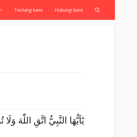
h
Tentang kami
Hubungi kami
يٰٓاَيُّهَا النَّبِيُّ اتَّقِ اللّٰهَ و