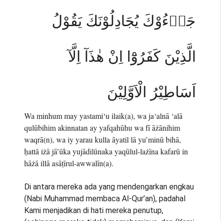
جَاۤءُوْكَ يُجَادِلُوْنَكَ يَقُوْلُ
الَّذِيْنَ كَفَرُوْٓا اِنْ هٰذَآ اِلَّآ
اَسَاطِيْرُ الْاَوَّلِيْنَ
Wa minhum may yastami‘u ilaik(a), wa ja‘alnā ‘alā
qulūbihim akinnatan ay yafqahūhu wa fī āżānihim
waqrā(n), wa iy yarau kulla āyatil lā yu’minū bihā,
ḥattā iżā jā’ūka yujādilūnaka yaqūlul-lażīna kafarū in
hāżā illā asāṭīrul-awwalīn(a).
Di antara mereka ada yang mendengarkan engkau
(Nabi Muhammad membaca Al-Qur’an), padahal
Kami menjadikan di hati mereka penutup,