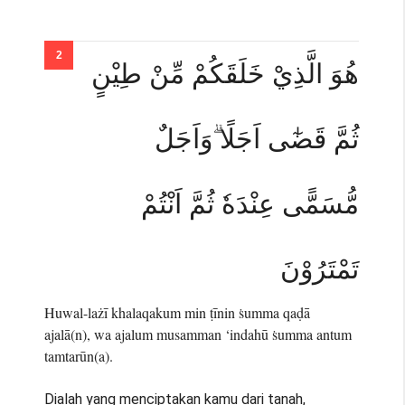
هُوَ الَّذِيْ خَلَقَكُمْ مِّنْ طِيْنٍ
ثُمَّ قَضٰٓى اَجَلًا ۗوَاَجَلٌ
مُّسَمًّى عِنْدَهٗ ثُمَّ اَنْتُمْ
تَمْتَرُوْنَ
Huwal-lażī khalaqakum min ṭīnin ṡumma qaḍā
ajalā(n), wa ajalum musamman ‘indahū ṡumma antum
tamtarūn(a).
Dialah yang menciptakan kamu dari tanah,