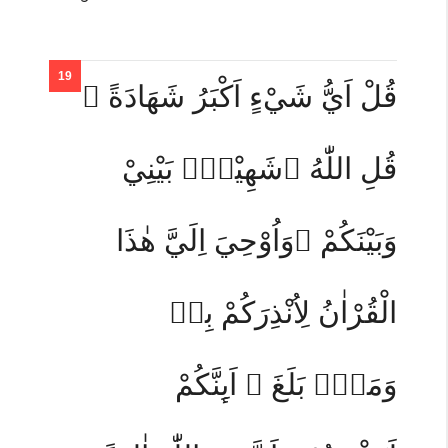
قُلْ اَيُّ شَيْءٍ اَكْبَرُ شَهَادَةً ۗ
قُلِ اللّٰهُ ۗشَهِيْدٌۢ بَيْنِيْ
وَبَيْنَكُمْ ۗوَاُوْحِيَ اِلَيَّ هٰذَا
الْقُرْاٰنُ لِاُنْذِرَكُمْ بِهٖ
وَمَنْۢ بَلَغَ ۗ اَىِٕنَّكُمْ