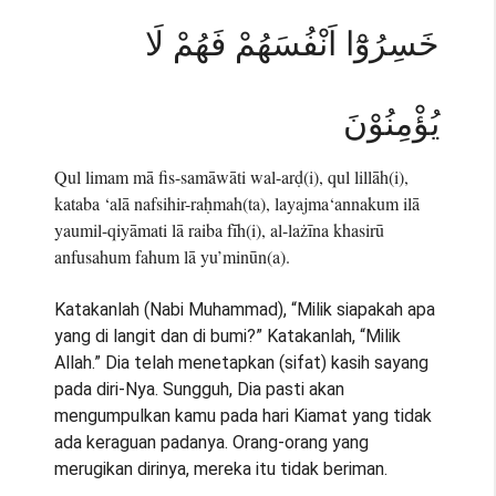
خَسِرُوْٓا اَنْفُسَهُمْ فَهُمْ لَا
يُؤْمِنُوْنَ
Qul limam mā fis-samāwāti wal-arḍ(i), qul lillāh(i),
kataba ‘alā nafsihir-raḥmah(ta), layajma‘annakum ilā
yaumil-qiyāmati lā raiba fīh(i), al-lażīna khasirū
anfusahum fahum lā yu’minūn(a).
Katakanlah (Nabi Muhammad), “Milik siapakah apa
yang di langit dan di bumi?” Katakanlah, “Milik
Allah.” Dia telah menetapkan (sifat) kasih sayang
pada diri-Nya. Sungguh, Dia pasti akan
mengumpulkan kamu pada hari Kiamat yang tidak
ada keraguan padanya. Orang-orang yang
merugikan dirinya, mereka itu tidak beriman.