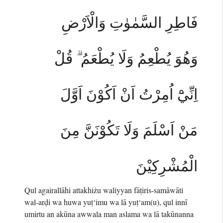
فَاطِرِ السَّمٰوٰتِ وَالْاَرْضِ
وَهُوَ يُطْعِمُ وَلَا يُطْعَمُ ۗ قُلْ
اِنِّيْٓ اُمِرْتُ اَنْ اَكُوْنَ اَوَّلَ
مَنْ اَسْلَمَ وَلَا تَكُوْنَنَّ مِنَ
الْمُشْرِكِيْنَ
Qul agairallāhi attakhiżu waliyyan fāṭiris-samāwāti
wal-arḍi wa huwa yuṭ‘imu wa lā yuṭ‘am(u), qul innī
umirtu an akūna awwala man aslama wa lā takūnanna