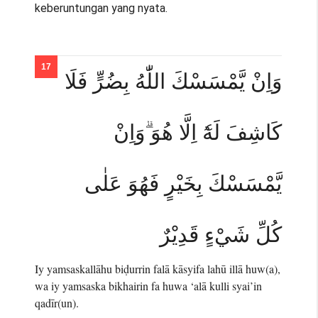
keberuntungan yang nyata.
وَاِنْ يَّمْسَسْكَ اللّٰهُ بِضُرٍّ فَلَا
كَاشِفَ لَهٗٓ اِلَّا هُوَ ۗوَاِنْ
يَّمْسَسْكَ بِخَيْرٍ فَهُوَ عَلٰى
كُلِّ شَيْءٍ قَدِيْرٌ
Iy yamsaskallāhu biḍurrin falā kāsyifa lahū illā huw(a),
wa iy yamsaska bikhairin fa huwa ‘alā kulli syai’in
qadīr(un).