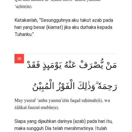
‘aẓīm(in).
Katakanlah, “Sesungguhnya aku takut azab pada
hari yang besar (kiamat) jika aku durhaka kepada
Tuhanku.”
مَنْ يُّصْرَفْ عَنْهُ يَوْمَىِٕذٍ فَقَدْ
رَحِمَهٗ ۗوَذٰلِكَ الْفَوْزُ الْمُبِيْنُ
May yuṣraf ‘anhu yauma’iżin faqad raḥimah(ū), wa
żālikal-fauzul-mubīn(u).
Siapa yang dijauhkan darinya (azab) pada hari itu,
maka sungguh Dia telah merahmatinya. Itulah