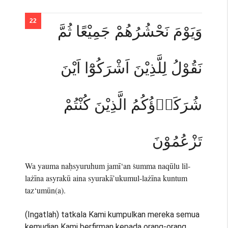
وَيَوْمَ نَحْشُرُهُمْ جَمِيْعًا ثُمَّ
نَقُوْلُ لِلَّذِيْنَ اَشْرَكُوْٓا اَيْنَ
شُرَكَاۤؤُكُمُ الَّذِيْنَ كُنْتُمْ
تَزْعُمُوْنَ
Wa yauma naḥsyuruhum jamī‘an ṡumma naqūlu lil-
lażīna asyrakū aina syurakā’ukumul-lażīna kuntum
taz‘umūn(a).
(Ingatlah) tatkala Kami kumpulkan mereka semua
kemudian Kami berfirman kepada orang-orang