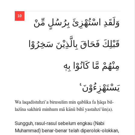
وَلَقَدِ اسْتُهْزِئَ بِرُسُلٍ مِّنْ
قَبْلِكَ فَحَاقَ بِالَّذِيْنَ سَخِرُوْا
مِنْهُمْ مَّا كَانُوْا بِهٖ
يَسْتَهْزِءُوْنَ ࣖ
Wa laqadistuhzi’a birusulim min qablika fa ḥāqa bil-
lażīna sakhirū minhum mā kānū bihī yastahzi’ūn(a).
Sungguh, rasul-rasul sebelum engkau (Nabi
Muhammad) benar-benar telah diperolok-olokkan,