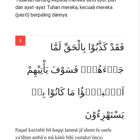
dari ayat-ayat Tuhan mereka, kecuali mereka
(pasti) berpaling darinya.
فَقَدْ كَذَّبُوْا بِالْحَقِّ لَمَّا
جَاۤءَهُمْۗ فَسَوْفَ يَأْتِيْهِمْ
اَنْۢبـٰۤؤُا مَا كَانُوْا بِهٖ
يَسْتَهْزِءُوْنَ
Faqad każżabū bil-ḥaqqi lammā jā’ahum fa saufa
ya’tīhim ambā’u mā kānū bihī yastahzi’ūn(a).