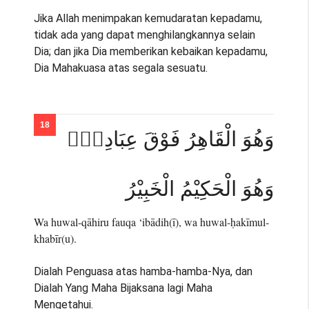
Jika Allah menimpakan kemudaratan kepadamu,
tidak ada yang dapat menghilangkannya selain
Dia; dan jika Dia memberikan kebaikan kepadamu,
Dia Mahakuasa atas segala sesuatu.
وَهُوَ الْقَاهِرُ فَوْقَ عِبَادِهٖۗ
وَهُوَ الْحَكِيْمُ الْخَبِيْرُ
Wa huwal-qāhiru fauqa ‘ibādih(ī), wa huwal-ḥakīmul-
khabīr(u).
Dialah Penguasa atas hamba-hamba-Nya, dan
Dialah Yang Maha Bijaksana lagi Maha
Mengetahui.