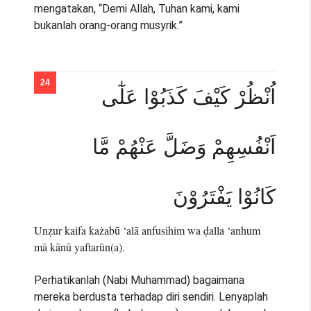
mengatakan, “Demi Allah, Tuhan kami, kami
bukanlah orang-orang musyrik.”
اُنْظُرْ كَيْفَ كَذَبُوْا عَلٰٓى
اَنْفُسِهِمْ وَضَلَّ عَنْهُمْ مَّا
كَانُوْا يَفْتَرُوْنَ
Unẓur kaifa każabū ‘alā anfusihim wa ḍalla ‘anhum
mā kānū yaftarūn(a).
Perhatikanlah (Nabi Muhammad) bagaimana
mereka berdusta terhadap diri sendiri. Lenyaplah