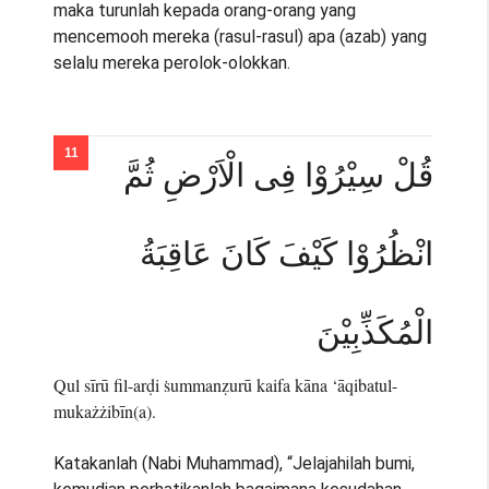
maka turunlah kepada orang-orang yang
mencemooh mereka (rasul-rasul) apa (azab) yang
selalu mereka perolok-olokkan.
قُلْ سِيْرُوْا فِى الْاَرْضِ ثُمَّ
انْظُرُوْا كَيْفَ كَانَ عَاقِبَةُ
الْمُكَذِّبِيْنَ
Qul sīrū fil-arḍi ṡummanẓurū kaifa kāna ‘āqibatul-
mukażżibīn(a).
Katakanlah (Nabi Muhammad), “Jelajahilah bumi,