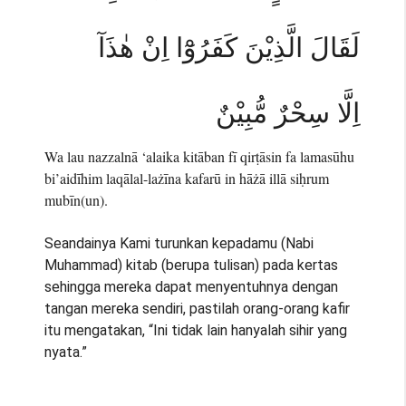
لَقَالَ الَّذِيْنَ كَفَرُوْٓا اِنْ هٰذَآ
اِلَّا سِحْرٌ مُّبِيْنٌ
Wa lau nazzalnā ‘alaika kitāban fī qirṭāsin fa lamasūhu
bi’aidīhim laqālal-lażīna kafarū in hāżā illā siḥrum
mubīn(un).
Seandainya Kami turunkan kepadamu (Nabi
Muhammad) kitab (berupa tulisan) pada kertas
sehingga mereka dapat menyentuhnya dengan
tangan mereka sendiri, pastilah orang-orang kafir
itu mengatakan, “Ini tidak lain hanyalah sihir yang
nyata.”