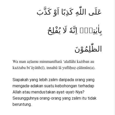
عَلَى اللّٰهِ كَذِبًا اَوْ كَذَّبَ
بِاٰيٰتِهٖۗ اِنَّهٗ لَا يُفْلِحُ
الظّٰلِمُوْنَ
Wa man aẓlamu mimmaniftarā ‘alallāhi każiban au
każżaba bi’āyātih(ī), innahū lā yufliḥuẓ-ẓālimūn(a).
Siapakah yang lebih zalim daripada orang yang
mengada-adakan suatu kebohongan terhadap
Allah atau mendustakan ayat-ayat-Nya?
Sesungguhnya orang-orang yang zalim itu tidak
beruntung.