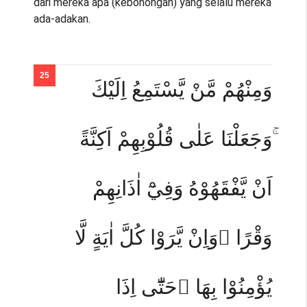
dari mereka apa (kebohongan) yang selalu mereka
ada-adakan.
وَمِنْهُمْ مَّنْ يَّسْتَمِعُ اِلَيْكَ
ۚوَجَعَلْنَا عَلٰى قُلُوْبِهِمْ اَكِنَّةً
اَنْ يَّفْقَهُوْهُ وَفِيْٓ اٰذَانِهِمْ
وَقْرًا ۗوَاِنْ يَّرَوْا كُلَّ اٰيَةٍ لَّا
يُؤْمِنُوْا بِهَا ۗحَتّٰٓى اِذَا