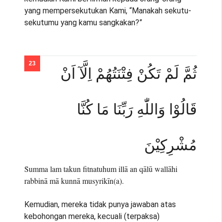
yang mempersekutukan Kami, “Manakah sekutu-
sekutumu yang kamu sangkakan?”
ثُمَّ لَمْ تَكُنْ فِتْنَتُهُمْ اِلَّآ اَنْ
قَالُوْا وَاللّٰهِ رَبِّنَا مَا كُنَّا
مُشْرِكِيْنَ
Ṡumma lam takun fitnatuhum illā an qālū wallāhi
rabbinā mā kunnā musyrikīn(a).
Kemudian, mereka tidak punya jawaban atas
kebohongan mereka, kecuali (terpaksa)