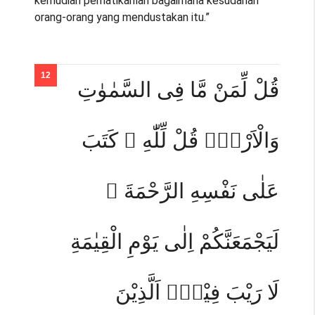
kemudian perhatikanlah bagaimana kesudahan
orang-orang yang mendustakan itu.”
قُلْ لِّمَنْ مَّا فِى السَّمٰوٰتِ
وَالْاَرْضِۗ قُلْ لِّلّٰهِ ۗ كَتَبَ
عَلٰى نَفْسِهِ الرَّحْمَةَ ۗ
لَيَجْمَعَنَّكُمْ اِلٰى يَوْمِ الْقِيٰمَةِ
لَا رَيْبَ فِيْهِۗ اَلَّذِيْنَ