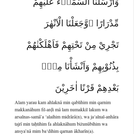
وَاَرْسَلْنَا السَّمَاۤءَ عَلَيْهِمْ
مِّدْرَارًا ۖوَّجَعَلْنَا الْاَنْهٰرَ
تَجْرِيْ مِنْ تَحْتِهِمْ فَاَهْلَكْنٰهُمْ
بِذُنُوْبِهِمْ وَاَنْشَأْنَا مِنْۢ
بَعْدِهِمْ قَرْنًا اٰخَرِيْنَ
Alam yarau kam ahlaknā min qablihim min qarnim
makkanāhum fil-arḍi mā lam numakkil lakum wa
arsalnas-samā’a ‘alaihim midrārā(n), wa ja‘alnal-anhāra
tajrī min taḥtihim fa ahlaknāhum biżunūbihim wa
ansya’nā mim ba‘dihim qarnan ākharīn(a).