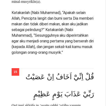
minal-musyrikīn(a).
Katakanlah (Nabi Muhammad), “Apakah selain
Allah, Pencipta langit dan bumi serta Dia memberi
makan dan tidak diberi makan, akan aku jadikan
sebagai pelindung?” Katakanlah (Nabi
Muhammad), “Sesungguhnya aku diperintahkan
agar aku menjadi orang pertama yang berserah diri
(kepada Allah), dan jangan sekali-kali kamu masuk
golongan orang-orang musyrik.”
قُلْ اِنِّيْٓ اَخَافُ اِنْ عَصَيْتُ
رَبِّيْ عَذَابَ يَوْمٍ عَظِيْمٍ
Qul innī akhāfu in ‘aṣaitu rabbī ‘ażāba yaumin