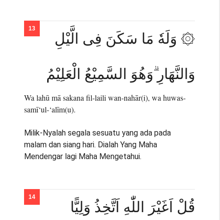
۞ وَلَهٗ مَا سَكَنَ فِى الَّيْلِ
وَالنَّهَارِ ۗوَهُوَ السَّمِيْعُ الْعَلِيْمُ
Wa lahū mā sakana fil-laili wan-nahār(i), wa huwas-
samī‘ul-‘alīm(u).
Milik-Nyalah segala sesuatu yang ada pada
malam dan siang hari. Dialah Yang Maha
Mendengar lagi Maha Mengetahui.
قُلْ اَغَيْرَ اللّٰهِ اَتَّخِذُ وَلِيًّا