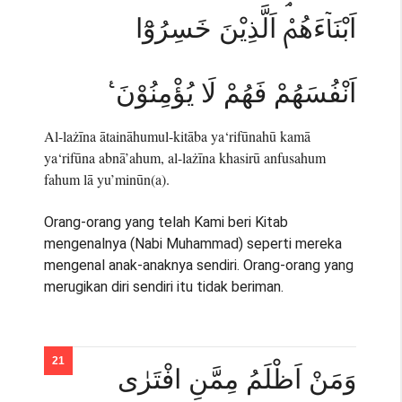
اَبْنَاۤءَهُمْۘ اَلَّذِيْنَ خَسِرُوْٓا
اَنْفُسَهُمْ فَهُمْ لَا يُؤْمِنُوْنَ ࣖ
Al-lażīna ātaināhumul-kitāba ya‘rifūnahū kamā
ya‘rifūna abnā’ahum, al-lażīna khasirū anfusahum
fahum lā yu’minūn(a).
Orang-orang yang telah Kami beri Kitab
mengenalnya (Nabi Muhammad) seperti mereka
mengenal anak-anaknya sendiri. Orang-orang yang
merugikan diri sendiri itu tidak beriman.
وَمَنْ اَظْلَمُ مِمَّنِ افْتَرٰى