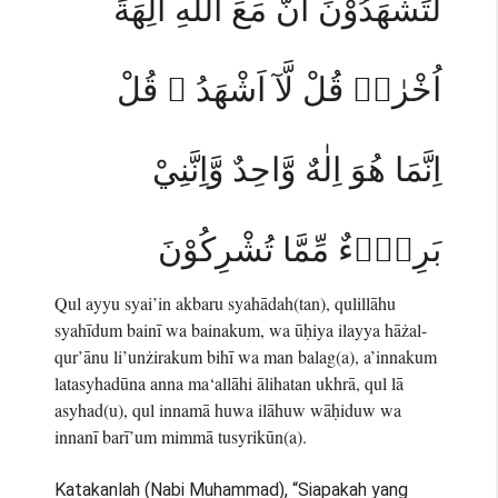
لَتَشْهَدُوْنَ اَنَّ مَعَ اللّٰهِ اٰلِهَةً
اُخْرٰىۗ قُلْ لَّآ اَشْهَدُ ۚ قُلْ
اِنَّمَا هُوَ اِلٰهٌ وَّاحِدٌ وَّاِنَّنِيْ
بَرِيْۤءٌ مِّمَّا تُشْرِكُوْنَ
Qul ayyu syai’in akbaru syahādah(tan), qulillāhu
syahīdum bainī wa bainakum, wa ūḥiya ilayya hāżal-
qur’ānu li’unżirakum bihī wa man balag(a), a’innakum
latasyhadūna anna ma‘allāhi ālihatan ukhrā, qul lā
asyhad(u), qul innamā huwa ilāhuw wāḥiduw wa
innanī barī’um mimmā tusyrikūn(a).
Katakanlah (Nabi Muhammad), “Siapakah yang