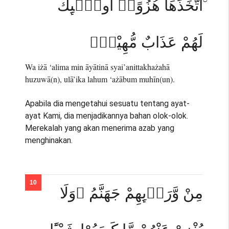
ۨاتَّخَذَهَا هُزُوًاۗ اُولٰۤىِٕكَ
لَهُمْ عَذَابٌ مُّهِيْنٌۗ
Wa iżā ‘alima min āyātinā syai’anittakhażahā
huzuwā(n), ulā’ika lahum ‘ażābum muhīn(un).
Apabila dia mengetahui sesuatu tentang ayat-
ayat Kami, dia menjadikannya bahan olok-olok.
Merekalah yang akan menerima azab yang
menghinakan.
مِنْ وَّرَاۤىِٕهِمْ جَهَنَّمُ ۚوَلَا