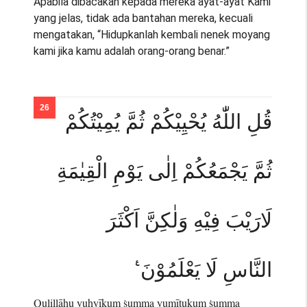
Apabila dibacakan kepada mereka ayat-ayat Kami
yang jelas, tidak ada bantahan mereka, kecuali
mengatakan, “Hidupkanlah kembali nenek moyang
kami jika kamu adalah orang-orang benar.”
قُلِ اللّٰهُ يُحْيِيْكُمْ ثُمَّ يُمِيْتُكُمْ
ثُمَّ يَجْمَعُكُمْ اِلٰى يَوْمِ الْقِيٰمَةِ
لَارَيْبَ فِيْهِ وَلٰكِنَّ اَكْثَرَ
النَّاسِ لَا يَعْلَمُوْنَ ࣖ
Qulillāhu yuḥyīkum ṡumma yumītukum ṡumma