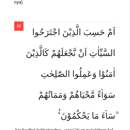
nya).
اَمْ حَسِبَ الَّذِيْنَ اجْتَرَحُوا
السَّيِّاٰتِ اَنْ نَّجْعَلَهُمْ كَالَّذِيْنَ
اٰمَنُوْا وَعَمِلُوا الصّٰلِحٰتِ
سَوَاۤءً مَّحْيَاهُمْ وَمَمَاتُهُمْ
ۗسَاۤءَ مَا يَحْكُمُوْنَ ࣖࣖ
Am ḥasibal-lażīnajtaraḥus -sayyi’āti an naj‘alahum kal-