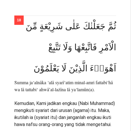
ثُمَّ جَعَلْنٰكَ عَلٰى شَرِيْعَةٍ مِّنَ
الْاَمْرِ فَاتَّبِعْهَا وَلَا تَتَّبِعْ
اَهْوَاۤءَ الَّذِيْنَ لَا يَعْلَمُوْنَ
Ṡumma ja‘alnāka ‘alā syarī‘atim minal-amri fattabi‘hā
wa lā tattabi‘ ahwā’al-lażīna lā ya‘lamūn(a).
Kemudian, Kami jadikan engkau (Nabi Muhammad)
mengikuti syariat dari urusan (agama) itu. Maka,
ikutilah ia (syariat itu) dan janganlah engkau ikuti
hawa nafsu orang-orang yang tidak mengetahui.