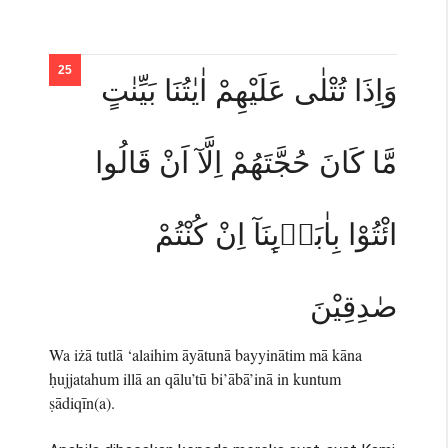
وَاِذَا تُتْلٰى عَلَيْهِمْ اٰيٰتُنَا بَيِّنٰتٍ
مَّا كَانَ حُجَّتَهُمْ اِلَّآ اَنْ قَالُوا
ائْتُوْا بِاٰبَاۤىِٕنَآ اِنْ كُنْتُمْ
صٰدِقِيْنَ
Wa iżā tutlā ‘alaihim āyātunā bayyinātim mā kāna
ḥujjatahum illā an qālu’tū bi’ābā’inā in kuntum
ṣādiqīn(a).