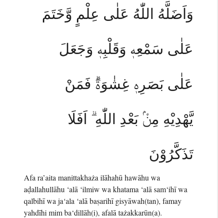
وَاَضَلَّهُ اللّٰهُ عَلٰى عِلْمٍ وَّخَتَمَ
عَلٰى سَمْعِهٖ وَقَلْبِهٖ وَجَعَلَ
عَلٰى بَصَرِهٖ غِشٰوَةًۗ فَمَنْ
يَّهْدِيْهِ مِنْۢ بَعْدِ اللّٰهِ ۗ اَفَلَا
تَذَكَّرُوْنَ
Afa ra’aita manittakhaża ilāhahū hawāhu wa
aḍallahullāhu ‘alā ‘ilmiw wa khatama ‘alā sam‘ihī wa
qalbihī wa ja‘ala ‘alā baṣarihī gisyāwah(tan), famay
yahdīhi mim ba‘dillāh(i), afalā tażakkarūn(a).