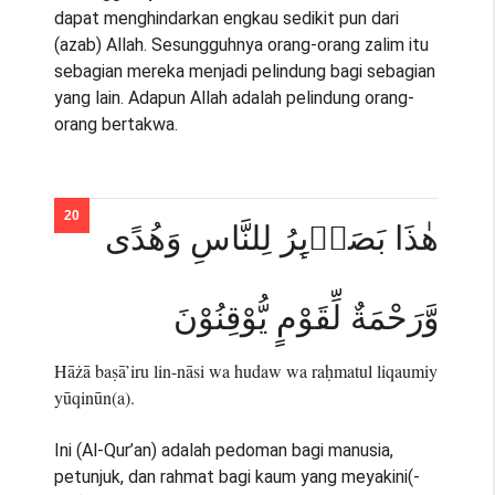
dapat menghindarkan engkau sedikit pun dari
(azab) Allah. Sesungguhnya orang-orang zalim itu
sebagian mereka menjadi pelindung bagi sebagian
yang lain. Adapun Allah adalah pelindung orang-
orang bertakwa.
هٰذَا بَصَاۤىِٕرُ لِلنَّاسِ وَهُدًى
وَّرَحْمَةٌ لِّقَوْمٍ يُّوْقِنُوْنَ
Hāżā baṣā’iru lin-nāsi wa hudaw wa raḥmatul liqaumiy
yūqinūn(a).
Ini (Al-Qur’an) adalah pedoman bagi manusia,
petunjuk, dan rahmat bagi kaum yang meyakini(-