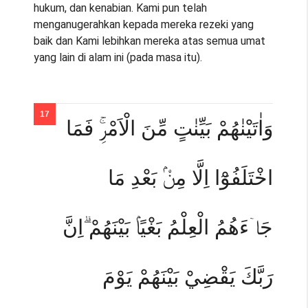
hukum, dan kenabian. Kami pun telah
menganugerahkan kepada mereka rezeki yang
baik dan Kami lebihkan mereka atas semua umat
yang lain di alam ini (pada masa itu).
وَاٰتَيْنٰهُمْ بَيِّنٰتٍ مِّنَ الْاَمْرِۚ فَمَا
اخْتَلَفُوْٓا اِلَّا مِنْۢ بَعْدِ مَا
جَاۤءَهُمُ الْعِلْمُ بَغْيًاۢ بَيْنَهُمْ ۗاِنَّ
رَبَّكَ يَقْضِيْ بَيْنَهُمْ يَوْمَ