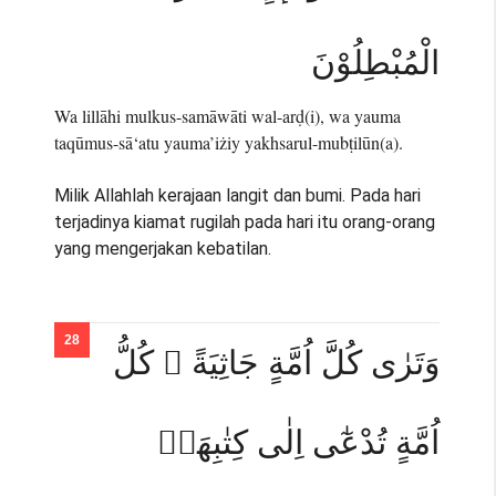
الْمُبْطِلُوْنَ
Wa lillāhi mulkus-samāwāti wal-arḍ(i), wa yauma
taqūmus-sā‘atu yauma’iżiy yakhsarul-mubṭilūn(a).
Milik Allahlah kerajaan langit dan bumi. Pada hari
terjadinya kiamat rugilah pada hari itu orang-orang
yang mengerjakan kebatilan.
وَتَرٰى كُلَّ اُمَّةٍ جَاثِيَةً ۗ كُلُّ
اُمَّةٍ تُدْعٰٓى اِلٰى كِتٰبِهَاۗ