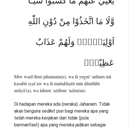
يُغْنِيْ عَنْهُمْ مَّا كَسَبُوْا شَيْـًٔا
وَّلَا مَا اتَّخَذُوْا مِنْ دُوْنِ اللّٰهِ
اَوْلِيَاۤءَۚ وَلَهُمْ عَذَابٌ
عَظِيْمٌۗ
Miw warā’ihim jahannam(u), wa lā yugnī ‘anhum mā
kasabū syai’aw wa lā mattakhażū min dūnillāhi
auliyā'(a), wa lahum ‘ażābun ‘aẓīm(un).
Di hadapan mereka ada (neraka) Jahanam. Tidak
akan berguna sedikit pun bagi mereka apa yang
telah mereka kerjakan dan tidak (pula
bermanfaat) apa yang mereka jadikan sebagai