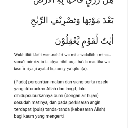
بَعْدَ مَوْتِهَا وَتَصْرِيْفِ الرِّيٰحِ
اٰيٰتٌ لِّقَوْمٍ يَّعْقِلُوْنَ
Wakhtilāfil-laili wan-nahāri wa mā anzalallāhu minas-
samā’i mir rizqin fa aḥyā bihil-arḍa ba‘da mautihā wa
taṣrīfir-riyāḥi āyātul liqaumiy ya‘qilūn(a).
(Pada) pergantian malam dan siang serta rezeki
yang diturunkan Allah dari langit, lalu
dihidupsuburkannya bumi (dengan air hujan)
sesudah matinya, dan pada perkisaran angin
terdapat (pula) tanda-tanda (kebesaran Allah)
bagi kaum yang mengerti.