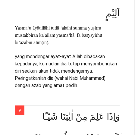
اَلِيْمٍ
Yasma‘u āyātillāhi tutlā ‘alaihi ṡumma yuṣirru
mustakbiran ka’allam yasma‘hā, fa basysyirhu
bi‘ażābin alīm(in).
yang mendengar ayat-ayat Allah dibacakan
kepadanya, kemudian dia tetap menyombongkan
diri seakan-akan tidak mendengarnya.
Peringatkanlah dia (wahai Nabi Muhammad)
dengan azab yang amat pedih.
وَاِذَا عَلِمَ مِنْ اٰيٰتِنَا شَيْـًٔا