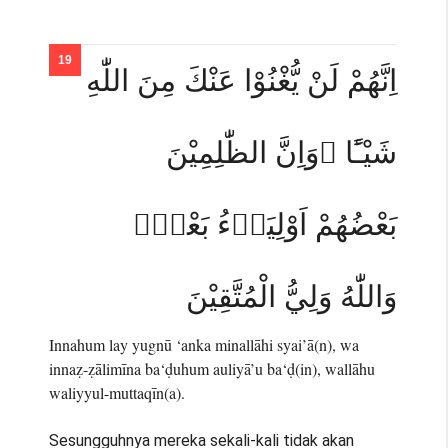
اِنَّهُمْ لَنْ يُّغْنُوْا عَنْكَ مِنَ اللّٰهِ
شَيْـًٔا ۗوَاِنَّ الظّٰلِمِيْنَ
بَعْضُهُمْ اَوْلِيَاۤءُ بَعْضٍۚ
وَاللّٰهُ وَلِيُّ الْمُتَّقِيْنَ
Innahum lay yugnū ‘anka minallāhi syai’ā(n), wa
innaẓ-ẓālimīna ba‘ḍuhum auliyā’u ba‘ḍ(in), wallāhu
waliyyul-muttaqīn(a).
Sesungguhnya mereka sekali-kali tidak akan