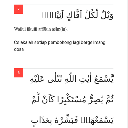
وَيْلٌ لِّكُلِّ اَفَّاكٍ اَثِيْمٍۙ
Wailul likulli affākin aṡīm(in).
Celakalah setiap pembohong lagi bergelimang
dosa
يَّسْمَعُ اٰيٰتِ اللّٰهِ تُتْلٰى عَلَيْهِ
ثُمَّ يُصِرُّ مُسْتَكْبِرًا كَاَنْ لَّمْ
يَسْمَعْهَاۚ فَبَشِّرْهُ بِعَذَابٍ