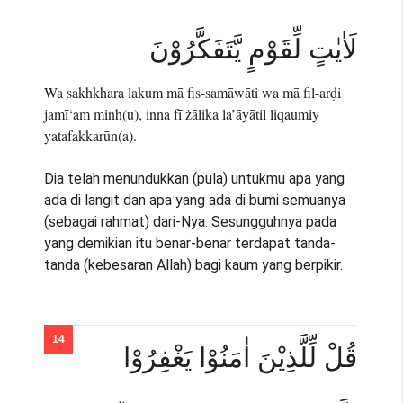
لَاٰيٰتٍ لِّقَوْمٍ يَّتَفَكَّرُوْنَ
Wa sakhkhara lakum mā fis-samāwāti wa mā fil-arḍi
jamī‘am minh(u), inna fī żālika la’āyātil liqaumiy
yatafakkarūn(a).
Dia telah menundukkan (pula) untukmu apa yang
ada di langit dan apa yang ada di bumi semuanya
(sebagai rahmat) dari-Nya. Sesungguhnya pada
yang demikian itu benar-benar terdapat tanda-
tanda (kebesaran Allah) bagi kaum yang berpikir.
قُلْ لِّلَّذِيْنَ اٰمَنُوْا يَغْفِرُوْا