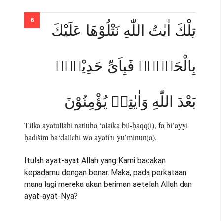
تِلْكَ اٰيٰتُ اللّٰهِ نَتْلُوْهَا عَلَيْكَ
بِالْحَقِّۚ فَبِاَيِّ حَدِيْثٍۢ
بَعْدَ اللّٰهِ وَاٰيٰتِهٖ يُؤْمِنُوْنَ
Tilka āyātullāhi natlūhā ‘alaika bil-ḥaqq(i), fa bi’ayyi
ḥadīṡim ba‘dallāhi wa āyātihī yu’minūn(a).
Itulah ayat-ayat Allah yang Kami bacakan
kepadamu dengan benar. Maka, pada perkataan
mana lagi mereka akan beriman setelah Allah dan
ayat-ayat-Nya?