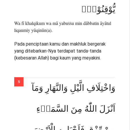
يُّوْقِنُوْنَۙ
Wa fī khalqikum wa mā yabuṡṡu min dābbatin āyātul
liqaumiy yūqinūn(a).
Pada penciptaan kamu dan makhluk bergerak
yang ditebarkan-Nya terdapat tanda-tanda
(kebesaran Allah) bagi kaum yang meyakini.
وَاخْتِلَافِ الَّيْلِ وَالنَّهَارِ وَمَآ
اَنْزَلَ اللّٰهُ مِنَ السَّمَاۤءِ
مِنْ رِّزْقٍ فَاَحْيَا بِهِ الْاَرْضَ