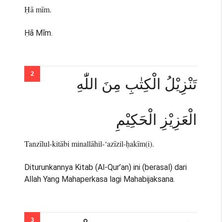
Ḥā mīm.
Ḥā Mīm.
تَنْزِيْلُ الْكِتٰبِ مِنَ اللّٰهِ
الْعَزِيْزِ الْحَكِيْمِ
Tanzīlul-kitābi minallāhil-‘azīzil-ḥakīm(i).
Diturunkannya Kitab (Al-Qur’an) ini (berasal) dari
Allah Yang Mahaperkasa lagi Mahabijaksana.