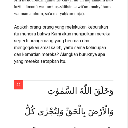
lażīna āmanū wa ‘amiluṣ-ṣāliḥāti sawā’am maḥyāhum
wa mamātuhum, sā’a mā yaḥkumūn(a).
Apakah orang-orang yang melakukan keburukan
itu mengira bahwa Kami akan menjadikan mereka
seperti orang-orang yang beriman dan
mengerjakan amal saleh, yaitu sama kehidupan
dan kematian mereka? Alangkah buruknya apa
yang mereka tetapkan itu.
وَخَلَقَ اللّٰهُ السَّمٰوٰتِ
وَالْاَرْضَ بِالْحَقِّ وَلِتُجْزٰى كُلُّ