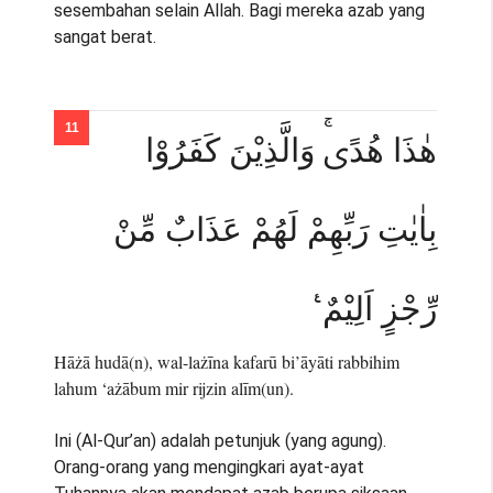
sesembahan selain Allah. Bagi mereka azab yang
sangat berat.
هٰذَا هُدًىۚ وَالَّذِيْنَ كَفَرُوْا
بِاٰيٰتِ رَبِّهِمْ لَهُمْ عَذَابٌ مِّنْ
رِّجْزٍ اَلِيْمٌ ࣖ
Hāżā hudā(n), wal-lażīna kafarū bi’āyāti rabbihim
lahum ‘ażābum mir rijzin alīm(un).
Ini (Al-Qur’an) adalah petunjuk (yang agung).
Orang-orang yang mengingkari ayat-ayat