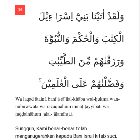
وَلَقَدْ اٰتَيْنَا بَنِيْٓ اِسْرَاۤءِيْلَ
الْكِتٰبَ وَالْحُكْمَ وَالنُّبُوَّةَ
وَرَزَقْنٰهُمْ مِّنَ الطَّيِّبٰتِ
وَفَضَّلْنٰهُمْ عَلَى الْعٰلَمِيْنَ ۚ
Wa laqad ātainā banī isrā’īlal-kitāba wal-ḥukma wan-
nubuwwata wa razaqnāhum minaṭ-ṭayyibāti wa
faḍḍalnāhum ‘alal-‘ālamīn(a).
Sungguh, Kami benar-benar telah
menganugerahkan kepada Bani Israil kitab suci,