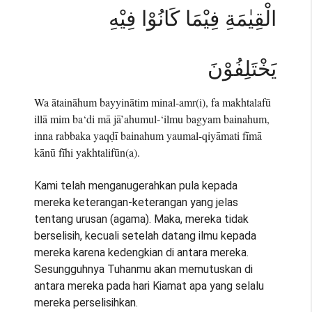
الْقِيٰمَةِ فِيْمَا كَانُوْا فِيْهِ
يَخْتَلِفُوْنَ
Wa ātaināhum bayyinātim minal-amr(i), fa makhtalafū
illā mim ba‘di mā jā’ahumul-‘ilmu bagyam bainahum,
inna rabbaka yaqḍī bainahum yaumal-qiyāmati fīmā
kānū fīhi yakhtalifūn(a).
Kami telah menganugerahkan pula kepada
mereka keterangan-keterangan yang jelas
tentang urusan (agama). Maka, mereka tidak
berselisih, kecuali setelah datang ilmu kepada
mereka karena kedengkian di antara mereka.
Sesungguhnya Tuhanmu akan memutuskan di
antara mereka pada hari Kiamat apa yang selalu
mereka perselisihkan.