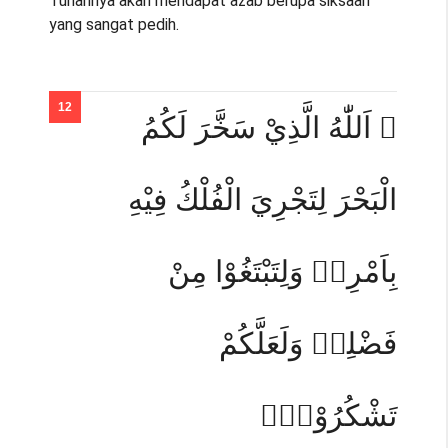
Tuhannya akan mendapat azab berupa siksaan
yang sangat pedih.
۞ اَللّٰهُ الَّذِيْ سَخَّرَ لَكُمُ
الْبَحْرَ لِتَجْرِيَ الْفُلْكُ فِيْهِ
بِاَمْرِهٖ وَلِتَبْتَغُوْا مِنْ
فَضْلِهٖ وَلَعَلَّكُمْ
تَشْكُرُوْنَۚ