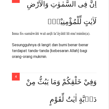
اِنَّ فِى السَّمٰوٰتِ وَالْاَرْضِ
لَاٰيٰتٍ لِّلْمُؤْمِنِيْنَۗ
Inna fis-samāwāti wal-arḍi la’āyātil lil-mu’minīn(a).
Sesungguhnya di langit dan bumi benar-benar
terdapat tanda-tanda (kebesaran Allah) bagi
orang-orang mukmin.
وَفِيْ خَلْقِكُمْ وَمَا يَبُثُّ مِنْ
دَاۤبَّةٍ اٰيٰتٌ لِّقَوْمٍ