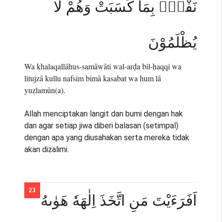
نَفْسٍۢ بِمَا كَسَبَتْ وَهُمْ لَا
يُظْلَمُوْنَ
Wa khalaqallāhus-samāwāti wal-arḍa bil-ḥaqqi wa
litujzā kullu nafsim bimā kasabat wa hum lā
yuẓlamūn(a).
Allah menciptakan langit dan bumi dengan hak
dan agar setiap jiwa diberi balasan (setimpal)
dengan apa yang diusahakan serta mereka tidak
akan dizalimi.
اَفَرَءَيْتَ مَنِ اتَّخَذَ اِلٰهَهٗ هَوٰىهُ