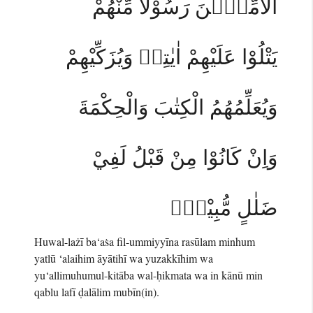
الْاُمِّيّٖنَ رَسُوْلًا مِّنْهُمْ
يَتْلُوْا عَلَيْهِمْ اٰيٰتِهٖ وَيُزَكِّيْهِمْ
وَيُعَلِّمُهُمُ الْكِتٰبَ وَالْحِكْمَةَ
وَاِنْ كَانُوْا مِنْ قَبْلُ لَفِيْ
ضَلٰلٍ مُّبِيْنٍۙ
Huwal-lażī ba‘aṡa fil-ummiyyīna rasūlam minhum
yatlū ‘alaihim āyātihī wa yuzakkīhim wa
yu‘allimuhumul-kitāba wal-ḥikmata wa in kānū min
qablu lafī ḍalālim mubīn(in).