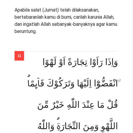
Apabila salat (Jumat) telah dilaksanakan,
bertebaranlah kamu di bumi, carilah karunia Allah,
dan ingatlah Allah sebanyak-banyaknya agar kamu
beruntung.
وَاِذَا رَاَوْا تِجَارَةً اَوْ لَهْوًا
ۨانْفَضُّوْٓا اِلَيْهَا وَتَرَكُوْكَ قَاۤىِٕمًاۗ
قُلْ مَا عِنْدَ اللّٰهِ خَيْرٌ مِّنَ
اللَّهْوِ وَمِنَ التِّجَارَةِۗ وَاللّٰهُ