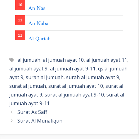
An Nas
An Naba
Al Qariah
Tags
al jumuah
,
al jumuah ayat 10
,
al jumuah ayat 11
,
al jumuah ayat 9
,
al jumuah ayat 9-11
,
qs al jumuah
ayat 9
,
surah al jumuah
,
surah al jumuah ayat 9
,
surat al jumuah
,
surat al jumuah ayat 10
,
surat al
jumuah ayat 9
,
surat al jumuah ayat 9-10
,
surat al
jumuah ayat 9-11
Surat As Saff
Surat Al Munafiqun