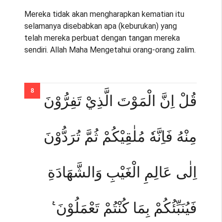
Mereka tidak akan mengharapkan kematian itu
selamanya disebabkan apa (keburukan) yang
telah mereka perbuat dengan tangan mereka
sendiri. Allah Maha Mengetahui orang-orang zalim.
قُلْ اِنَّ الْمَوْتَ الَّذِيْ تَفِرُّوْنَ
مِنْهُ فَاِنَّهٗ مُلٰقِيْكُمْ ثُمَّ تُرَدُّوْنَ
اِلٰى عَالِمِ الْغَيْبِ وَالشَّهَادَةِ
فَيُنَبِّئُكُمْ بِمَا كُنْتُمْ تَعْمَلُوْنَ ࣖ