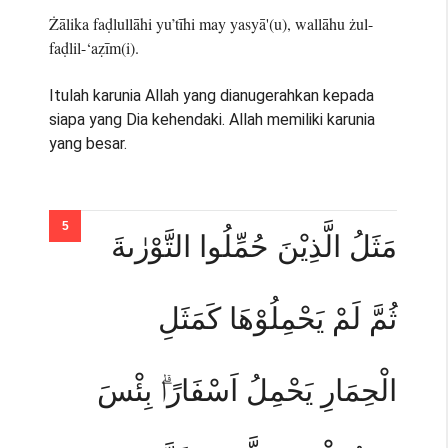
Żālika faḍlullāhi yu’tīhi may yasyā'(u), wallāhu żul-
faḍlil-‘aẓīm(i).
Itulah karunia Allah yang dianugerahkan kepada
siapa yang Dia kehendaki. Allah memiliki karunia
yang besar.
مَثَلُ الَّذِيْنَ حُمِّلُوا التَّوْرٰىةَ
ثُمَّ لَمْ يَحْمِلُوْهَا كَمَثَلِ
الْحِمَارِ يَحْمِلُ اَسْفَارًاۗ بِئْسَ