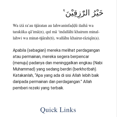
خَيْرُ الرّٰزِقِيْنَ ࣖ
Wa iżā ra’au tijāratan au lahwaninfaḍḍū ilaihā wa
tarakūka qā’imā(n), qul mā ‘indallāhi khairum minal-
lahwi wa minat-tijārah(ti), wallāhu khairur-rāziqīn(a).
Apabila (sebagian) mereka melihat perdagangan
atau permainan, mereka segera berpencar
(menuju) padanya dan meninggalkan engkau (Nabi
Muhammad) yang sedang berdiri (berkhotbah).
Katakanlah, “Apa yang ada di sisi Allah lebih baik
daripada permainan dan perdagangan.” Allah
pemberi rezeki yang terbaik.
Quick Links