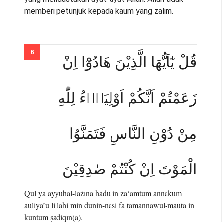
memberi petunjuk kepada kaum yang zalim.
قُلْ يٰٓاَيُّهَا الَّذِيْنَ هَادُوْٓا اِنْ
زَعَمْتُمْ اَنَّكُمْ اَوْلِيَاۤءُ لِلّٰهِ
مِنْ دُوْنِ النَّاسِ فَتَمَنَّوُا
الْمَوْتَ اِنْ كُنْتُمْ صٰدِقِيْنَ
Qul yā ayyuhal-lażīna hādū in za‘amtum annakum
auliyā’u lillāhi min dūnin-nāsi fa tamannawul-mauta in
kuntum ṣādiqīn(a).