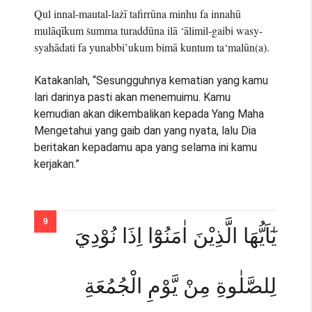
Qul innal-mautal-lażī tafirrūna minhu fa innahū
mulāqīkum ṡumma turaddūna ilā ‘ālimil-gaibi wasy-
syahādati fa yunabbi’ukum bimā kuntum ta‘malūn(a).
Katakanlah, “Sesungguhnya kematian yang kamu
lari darinya pasti akan menemuimu. Kamu
kemudian akan dikembalikan kepada Yang Maha
Mengetahui yang gaib dan yang nyata, lalu Dia
beritakan kepadamu apa yang selama ini kamu
kerjakan.”
يٰٓاَيُّهَا الَّذِيْنَ اٰمَنُوْٓا اِذَا نُوْدِيَ
لِلصَّلٰوةِ مِنْ يَّوْمِ الْجُمُعَةِ