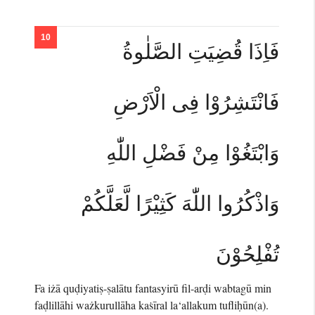
فَاِذَا قُضِيَتِ الصَّلٰوةُ
فَانْتَشِرُوْا فِى الْاَرْضِ
وَابْتَغُوْا مِنْ فَضْلِ اللّٰهِ
وَاذْكُرُوا اللّٰهَ كَثِيْرًا لَّعَلَّكُمْ
تُفْلِحُوْنَ
Fa iżā quḍiyatiṣ-ṣalātu fantasyirū fil-arḍi wabtagū min
faḍlillāhi ważkurullāha kaṡīral la‘allakum tufliḥūn(a).