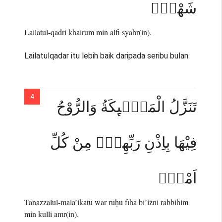
شَهْرٍۗ
Lailatul-qadri khairum min alfi syahr(in).
Lailatulqadar itu lebih baik daripada seribu bulan.
تَنَزَّلُ الْمَلٰۤىِٕكَةُ وَالرُّوْحُ
فِيْهَا بِاِذْنِ رَبِّهِمْۚ مِنْ كُلِّ
اَمْرٍۛ
Tanazzalul-malā’ikatu war rūḥu fīhā bi’iżni rabbihim
min kulli amr(in).