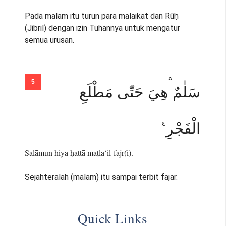
Pada malam itu turun para malaikat dan Rūḥ
(Jibril) dengan izin Tuhannya untuk mengatur
semua urusan.
سَلٰمٌ ۛهِيَ حَتّٰى مَطْلَعِ
الْفَجْرِ ࣖ
Salāmun hiya ḥattā maṭla‘il-fajr(i).
Sejahteralah (malam) itu sampai terbit fajar.
Quick Links