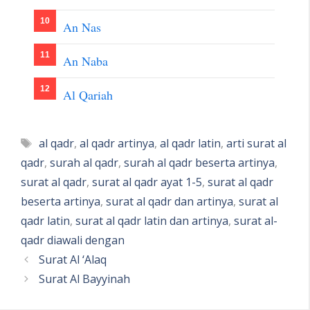
An Nas
An Naba
Al Qariah
Tags
al qadr
,
al qadr artinya
,
al qadr latin
,
arti surat al
qadr
,
surah al qadr
,
surah al qadr beserta artinya
,
surat al qadr
,
surat al qadr ayat 1-5
,
surat al qadr
beserta artinya
,
surat al qadr dan artinya
,
surat al
qadr latin
,
surat al qadr latin dan artinya
,
surat al-
qadr diawali dengan
Surat Al ‘Alaq
Surat Al Bayyinah