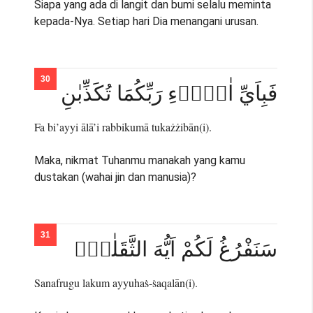
Siapa yang ada di langit dan bumi selalu meminta
kepada-Nya. Setiap hari Dia menangani urusan.
فَبِاَيِّ اٰلَاۤءِ رَبِّكُمَا تُكَذِّبٰنِ
Fa bi’ayyi ālā’i rabbikumā tukażżibān(i).
Maka, nikmat Tuhanmu manakah yang kamu
dustakan (wahai jin dan manusia)?
سَنَفْرُغُ لَكُمْ اَيُّهَ الثَّقَلٰنِۚ
Sanafrugu lakum ayyuhaṡ-ṡaqalān(i).