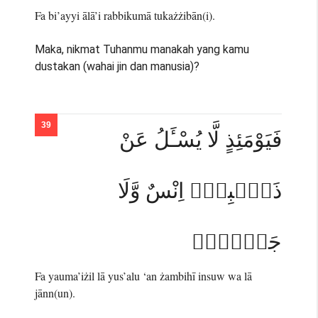
Fa bi’ayyi ālā’i rabbikumā tukażżibān(i).
Maka, nikmat Tuhanmu manakah yang kamu
dustakan (wahai jin dan manusia)?
فَيَوْمَئِذٍ لَّا يُسْـَٔلُ عَنْ
ذَنْۢبِهٖٓ اِنْسٌ وَّلَا
جَاۤنٌّۚ
Fa yauma’iżil lā yus’alu ‘an żambihī insuw wa lā
jānn(un).