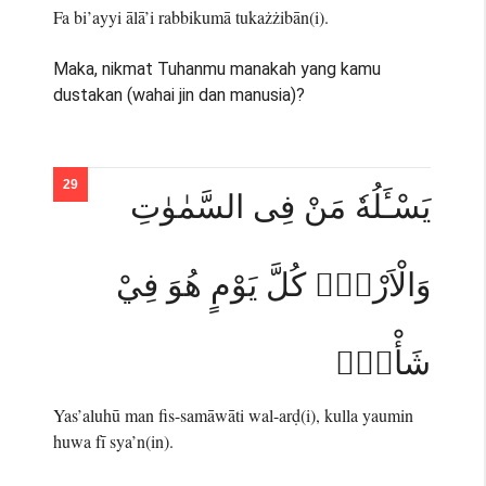
Fa bi’ayyi ālā’i rabbikumā tukażżibān(i).
Maka, nikmat Tuhanmu manakah yang kamu
dustakan (wahai jin dan manusia)?
يَسْـَٔلُهٗ مَنْ فِى السَّمٰوٰتِ
وَالْاَرْضِۗ كُلَّ يَوْمٍ هُوَ فِيْ
شَأْنٍۚ
Yas’aluhū man fis-samāwāti wal-arḍ(i), kulla yaumin
huwa fī sya’n(in).