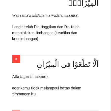
الْمِيْزَانَۙ
Was-samā’a rafa‘ahā wa waḍa‘al-mīzān(a).
Langit telah Dia tinggikan dan Dia telah
menciptakan timbangan (keadilan dan
keseimbangan)
اَلَّا تَطْغَوْا فِى الْمِيْزَانِ
Allā taṭgau fil-mīzān(i).
agar kamu tidak melampaui batas dalam
timbangan itu.