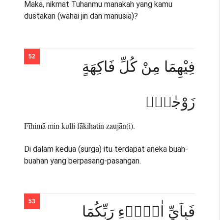
Maka, nikmat Tuhanmu manakah yang kamu
dustakan (wahai jin dan manusia)?
فِيْهِمَا مِنْ كُلِّ فَاكِهَةٍ
زَوْجٰنِۚ
Fīhimā min kulli fākihatin zaujān(i).
Di dalam kedua (surga) itu terdapat aneka buah-
buahan yang berpasang-pasangan.
فَبِاَيِّ اٰلَاۤءِ رَبِّكُمَا