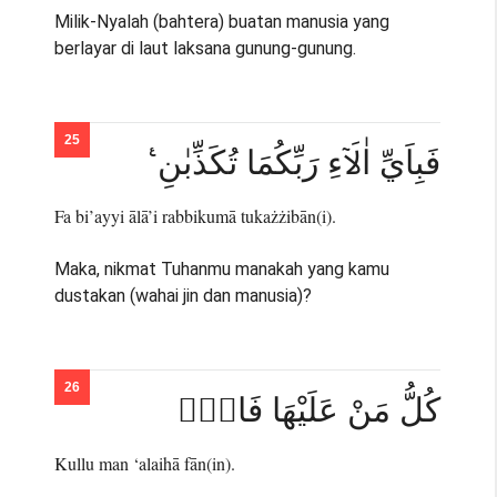
Milik-Nyalah (bahtera) buatan manusia yang
berlayar di laut laksana gunung-gunung.
فَبِاَيِّ اٰلَاۤءِ رَبِّكُمَا تُكَذِّبٰنِ ࣖ
Fa bi’ayyi ālā’i rabbikumā tukażżibān(i).
Maka, nikmat Tuhanmu manakah yang kamu
dustakan (wahai jin dan manusia)?
كُلُّ مَنْ عَلَيْهَا فَانٍۖ
Kullu man ‘alaihā fān(in).