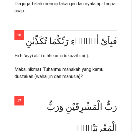
Dia juga telah menciptakan jin dari nyala api tanpa
asap.
فَبِاَيِّ اٰلَاۤءِ رَبِّكُمَا تُكَذِّبٰنِ
Fa bi’ayyi ālā’i rabbikumā tukażżibān(i).
Maka, nikmat Tuhanmu manakah yang kamu
dustakan (wahai jin dan manusia)?
رَبُّ الْمَشْرِقَيْنِ وَرَبُّ
الْمَغْرِبَيْنِۚ