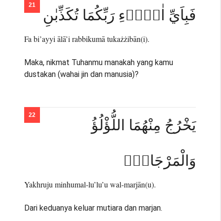
فَبِاَيِّ اٰلَاۤءِ رَبِّكُمَا تُكَذِّبٰنِ
Fa bi’ayyi ālā’i rabbikumā tukażżibān(i).
Maka, nikmat Tuhanmu manakah yang kamu
dustakan (wahai jin dan manusia)?
يَخْرُجُ مِنْهُمَا اللُّؤْلُؤُ
وَالْمَرْجَانُۚ
Yakhruju minhumal-lu’lu’u wal-marjān(u).
Dari keduanya keluar mutiara dan marjan.