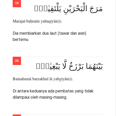
مَرَجَ الْبَحْرَيْنِ يَلْتَقِيٰنِۙ
Marajal-baḥraini yaltaqiyān(i).
Dia membiarkan dua laut (tawar dan asin)
bertemu.
بَيْنَهُمَا بَرْزَخٌ لَّا يَبْغِيٰنِۚ
Bainahumā barzakhul lā yabgiyān(i).
Di antara keduanya ada pembatas yang tidak
dilampaui oleh masing-masing.