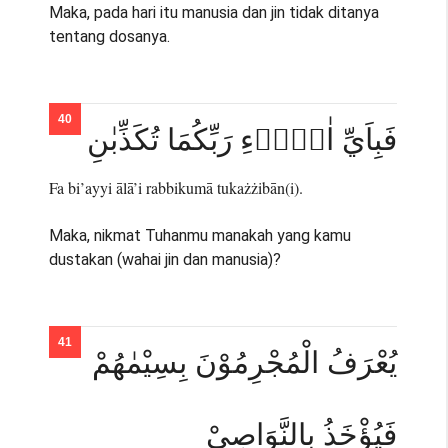
Maka, pada hari itu manusia dan jin tidak ditanya
tentang dosanya.
فَبِاَيِّ اٰلَاۤءِ رَبِّكُمَا تُكَذِّبٰنِ
Fa bi’ayyi ālā’i rabbikumā tukażżibān(i).
Maka, nikmat Tuhanmu manakah yang kamu
dustakan (wahai jin dan manusia)?
يُعْرَفُ الْمُجْرِمُوْنَ بِسِيْمٰهُمْ
فَيُؤْخَذُ بِالنَّوَاصِيْ