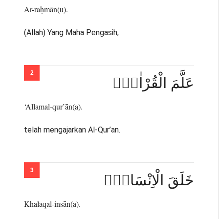
Ar-raḥmān(u).
(Allah) Yang Maha Pengasih,
عَلَّمَ الْقُرْاٰنَۗ
‘Allamal-qur’ān(a).
telah mengajarkan Al-Qur’an.
خَلَقَ الْاِنْسَانَۙ
Khalaqal-insān(a).