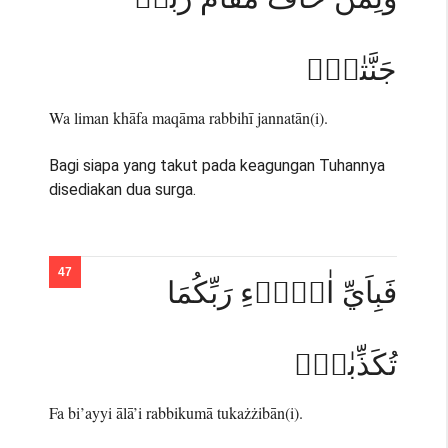
جَنَّتٰنِۚ
Wa liman khāfa maqāma rabbihī jannatān(i).
Bagi siapa yang takut pada keagungan Tuhannya
disediakan dua surga.
فَبِاَيِّ اٰلَاۤءِ رَبِّكُمَا
تُكَذِّبٰنِۙ
Fa bi’ayyi ālā’i rabbikumā tukażżibān(i).