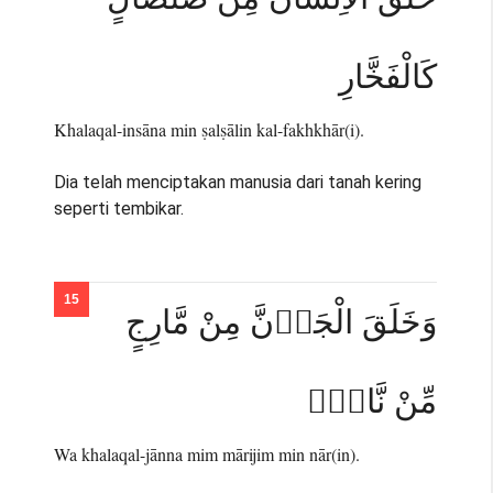
كَالْفَخَّارِ
Khalaqal-insāna min ṣalṣālin kal-fakhkhār(i).
Dia telah menciptakan manusia dari tanah kering
seperti tembikar.
وَخَلَقَ الْجَاۤنَّ مِنْ مَّارِجٍ
مِّنْ نَّارٍۚ
Wa khalaqal-jānna mim mārijim min nār(in).