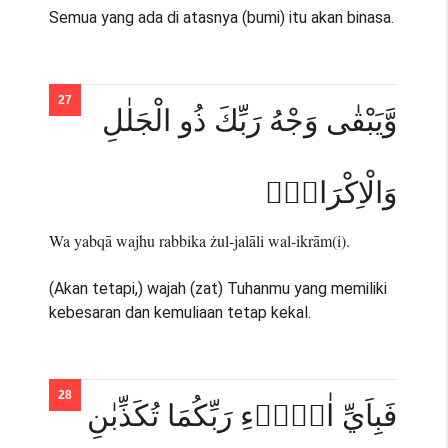
Semua yang ada di atasnya (bumi) itu akan binasa.
وَّيَبْقٰى وَجْهُ رَبِّكَ ذُو الْجَلٰلِ
وَالْاِكْرَامِۚ
Wa yabqā wajhu rabbika żul-jalāli wal-ikrām(i).
(Akan tetapi,) wajah (zat) Tuhanmu yang memiliki
kebesaran dan kemuliaan tetap kekal.
فَبِاَيِّ اٰلَاۤءِ رَبِّكُمَا تُكَذِّبٰنِ