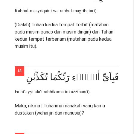
Rabbul-masyriqaini wa rabbul-magribain(i).
(Dialah) Tuhan kedua tempat terbit (matahari
pada musim panas dan musim dingin) dan Tuhan
kedua tempat terbenam (matahari pada kedua
musim itu).
فَبِاَيِّ اٰلَاۤءِ رَبِّكُمَا تُكَذِّبٰنِ
Fa bi’ayyi ālā’i rabbikumā tukażżibān(i).
Maka, nikmat Tuhanmu manakah yang kamu
dustakan (wahai jin dan manusia)?