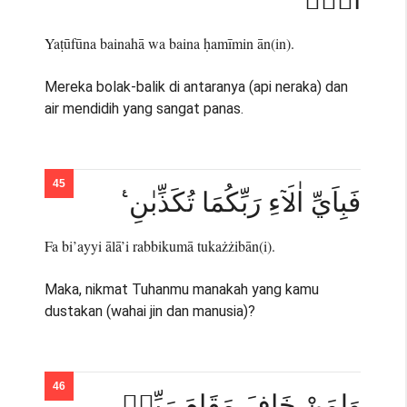
Yaṭūfūna bainahā wa baina ḥamīmin ān(in).
Mereka bolak-balik di antaranya (api neraka) dan
air mendidih yang sangat panas.
فَبِاَيِّ اٰلَاۤءِ رَبِّكُمَا تُكَذِّبٰنِ ࣖ
Fa bi’ayyi ālā’i rabbikumā tukażżibān(i).
Maka, nikmat Tuhanmu manakah yang kamu
dustakan (wahai jin dan manusia)?
وَلِمَنْ خَافَ مَقَامَ رَبِّهٖ