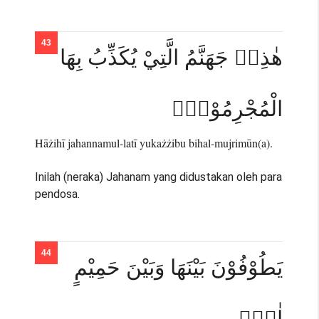
هٰذِهٖ جَهَنَّمُ الَّتِيْ يُكَذِّبُ بِهَا
الْمُجْرِمُوْنَۘ
Hāżihī jahannamul-latī yukażżibu bihal-mujrimūn(a).
Inilah (neraka) Jahanam yang didustakan oleh para
pendosa.
يَطُوْفُوْنَ بَيْنَهَا وَبَيْنَ حَمِيْمٍ
اٰنٍۚ