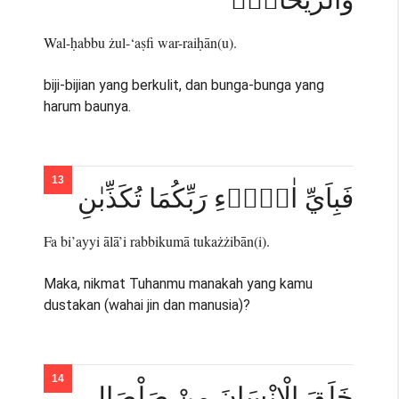
Wal-ḥabbu żul-‘aṣfi war-raiḥān(u).
biji-bijian yang berkulit, dan bunga-bunga yang
harum baunya.
فَبِاَيِّ اٰلَاۤءِ رَبِّكُمَا تُكَذِّبٰنِ
Fa bi’ayyi ālā’i rabbikumā tukażżibān(i).
Maka, nikmat Tuhanmu manakah yang kamu
dustakan (wahai jin dan manusia)?
خَلَقَ الْاِنْسَانَ مِنْ صَلْصَالٍ