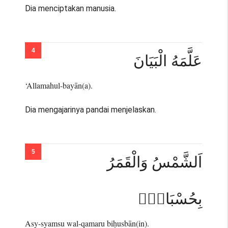
Dia menciptakan manusia.
عَلَّمَهُ الْبَيَانَ
‘Allamahul-bayān(a).
Dia mengajarinya pandai menjelaskan.
اَلشَّمْسُ وَالْقَمَرُ
بِحُسْبَانٍۙ
Asy-syamsu wal-qamaru biḥusbān(in).