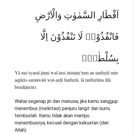
اَقْطَارِ السَّمٰوٰتِ وَالْاَرْضِ
فَانْفُذُوْاۗ لَا تَنْفُذُوْنَ اِلَّا
بِسُلْطٰنٍۚ
Yā ma‘syaral-jinni wal-insi inistaṭa‘tum an tanfużū min
aqṭāris-samāwāti wal-arḍi fanfużū, lā tanfużūna illā
bisulṭān(in).
Wahai segenap jin dan manusia, jika kamu sanggup
menembus (melintasi) penjuru langit dan bumi,
tembuslah. Kamu tidak akan mampu
menembusnya, kecuali dengan kekuatan (dari
Allah).