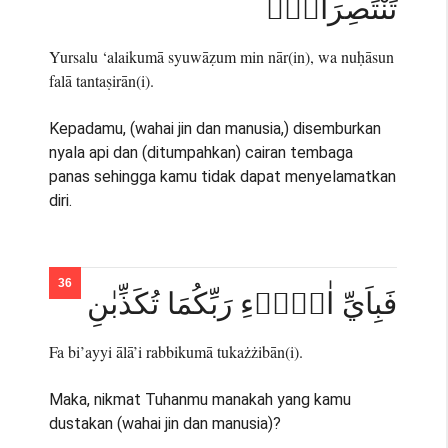
تَنْتَصِرَانِۚ
Yursalu ‘alaikumā syuwāẓum min nār(in), wa nuḥāsun
falā tantaṣirān(i).
Kepadamu, (wahai jin dan manusia,) disemburkan
nyala api dan (ditumpahkan) cairan tembaga
panas sehingga kamu tidak dapat menyelamatkan
diri.
فَبِاَيِّ اٰلَاۤءِ رَبِّكُمَا تُكَذِّبٰنِ
Fa bi’ayyi ālā’i rabbikumā tukażżibān(i).
Maka, nikmat Tuhanmu manakah yang kamu
dustakan (wahai jin dan manusia)?