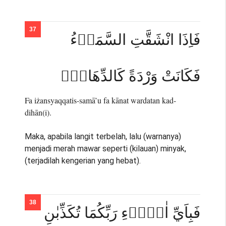
فَاِذَا انْشَقَّتِ السَّمَاۤءُ
فَكَانَتْ وَرْدَةً كَالدِّهَانِۚ
Fa iżansyaqqatis-samā’u fa kānat wardatan kad-
dihān(i).
Maka, apabila langit terbelah, lalu (warnanya)
menjadi merah mawar seperti (kilauan) minyak,
(terjadilah kengerian yang hebat).
فَبِاَيِّ اٰلَاۤءِ رَبِّكُمَا تُكَذِّبٰنِ