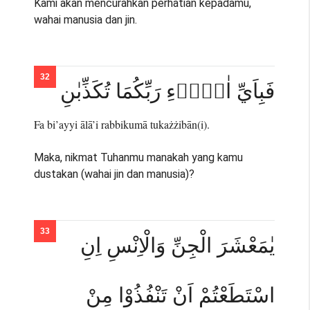
Kami akan mencurahkan perhatian kepadamu,
wahai manusia dan jin.
فَبِاَيِّ اٰلَاۤءِ رَبِّكُمَا تُكَذِّبٰنِ
Fa bi’ayyi ālā’i rabbikumā tukażżibān(i).
Maka, nikmat Tuhanmu manakah yang kamu
dustakan (wahai jin dan manusia)?
يٰمَعْشَرَ الْجِنِّ وَالْاِنْسِ اِنِ
اسْتَطَعْتُمْ اَنْ تَنْفُذُوْا مِنْ