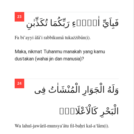
فَبِاَيِّ اٰلَاۤءِ رَبِّكُمَا تُكَذِّبٰنِ
Fa bi’ayyi ālā’i rabbikumā tukażżibān(i).
Maka, nikmat Tuhanmu manakah yang kamu
dustakan (wahai jin dan manusia)?
وَلَهُ الْجَوَارِ الْمُنْشَاٰتُ فِى
الْبَحْرِ كَالْاَعْلَامِۚ
Wa lahul-jawāril-munsya’ātu fil-baḥri kal-a‘lām(i).