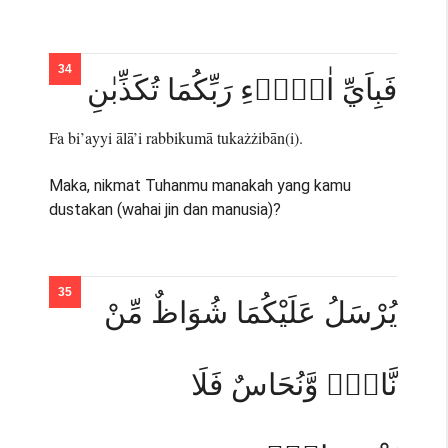
فَبِاَيِّ اٰلَاۤءِ رَبِّكُمَا تُكَذِّبٰنِ
Fa bi’ayyi ālā’i rabbikumā tukażżibān(i).
Maka, nikmat Tuhanmu manakah yang kamu
dustakan (wahai jin dan manusia)?
يُرْسَلُ عَلَيْكُمَا شُوَاظٌ مِّنْ
نَّارٍۙ وَّنُحَاسٌ فَلَا