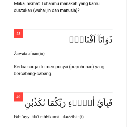
Maka, nikmat Tuhanmu manakah yang kamu
dustakan (wahai jin dan manusia)?
ذَوَاتَآ اَفْنَانٍۚ
Żawātā afnān(in).
Kedua surga itu mempunyai (pepohonan) yang
bercabang-cabang.
فَبِاَيِّ اٰلَاۤءِ رَبِّكُمَا تُكَذِّبٰنِ
Fabi’ayyi ālā’i rabbikumā tukażżibān(i).