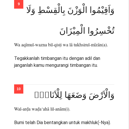
وَاَقِيْمُوا الْوَزْنَ بِالْقِسْطِ وَلَا
تُخْسِرُوا الْمِيْزَانَ
Wa aqīmul-wazna bil-qisṭi wa lā tukhsirul-mīzān(a).
Tegakkanlah timbangan itu dengan adil dan
janganlah kamu mengurangi timbangan itu.
وَالْاَرْضَ وَضَعَهَا لِلْاَنَامِۙ
Wal-arḍa waḍa‘ahā lil-anām(i).
Bumi telah Dia bentangkan untuk makhluk(-Nya).