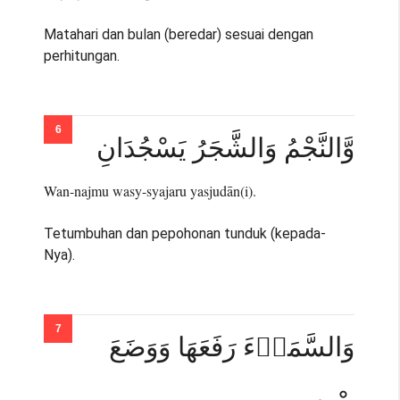
Matahari dan bulan (beredar) sesuai dengan
perhitungan.
وَّالنَّجْمُ وَالشَّجَرُ يَسْجُدَانِ
Wan-najmu wasy-syajaru yasjudān(i).
Tetumbuhan dan pepohonan tunduk (kepada-
Nya).
وَالسَّمَاۤءَ رَفَعَهَا وَوَضَعَ