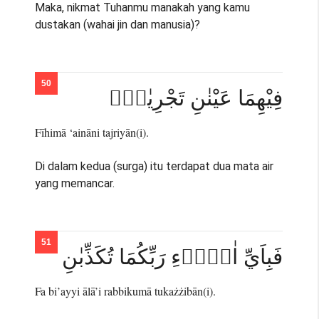
Maka, nikmat Tuhanmu manakah yang kamu
dustakan (wahai jin dan manusia)?
فِيْهِمَا عَيْنٰنِ تَجْرِيٰنِۚ
Fīhimā ‘aināni tajriyān(i).
Di dalam kedua (surga) itu terdapat dua mata air
yang memancar.
فَبِاَيِّ اٰلَاۤءِ رَبِّكُمَا تُكَذِّبٰنِ
Fa bi’ayyi ālā’i rabbikumā tukażżibān(i).