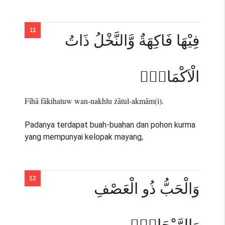
فِيْهَا فَاكِهَةٌ وَّالنَّخْلُ ذَاتُ
الْاَكْمَامِۖ
Fīhā fākihatuw wan-nakhlu żātul-akmām(i).
Padanya terdapat buah-buahan dan pohon kurma
yang mempunyai kelopak mayang,
وَالْحَبُّ ذُو الْعَصْفِ
وَالرَّيْحَانُۚ