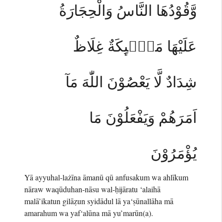
وَّقُوْدُهَا النَّاسُ وَالْحِجَارَةُ
عَلَيْهَا مَلٰۤىِٕكَةٌ غِلَاظٌ
شِدَادٌ لَّا يَعْصُوْنَ اللّٰهَ مَآ
اَمَرَهُمْ وَيَفْعَلُوْنَ مَا
يُؤْمَرُوْنَ
Yā ayyuhal-lażīna āmanū qū anfusakum wa ahlīkum
nāraw waqūduhan-nāsu wal-ḥijāratu ‘alaihā
malā’ikatun gilāẓun syidādul lā ya‘ṣūnallāha mā
amarahum wa yaf‘alūna mā yu’marūn(a).