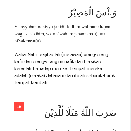
وَبِئْسَ الْمَصِيْرُ
Yā ayyuhan-nabiyyu jāhidil-kuffāra wal-munāfiqīna
wagluẓ ‘alaihim, wa ma’wāhum jahannam(u), wa
bi’sal-maṣīr(u).
Wahai Nabi, berjihadlah (melawan) orang-orang
kafir dan orang-orang munafik dan bersikap
keraslah terhadap mereka. Tempat mereka
adalah (neraka) Jahanam dan itulah seburuk-buruk
tempat kembali.
ضَرَبَ اللّٰهُ مَثَلًا لِّلَّذِيْنَ