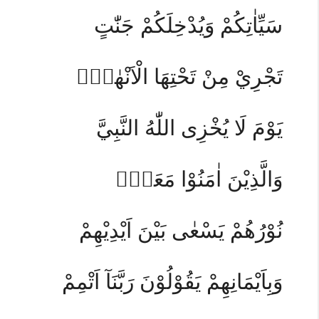
سَيِّاٰتِكُمْ وَيُدْخِلَكُمْ جَنّٰتٍ
تَجْرِيْ مِنْ تَحْتِهَا الْاَنْهٰرُۙ
يَوْمَ لَا يُخْزِى اللّٰهُ النَّبِيَّ
وَالَّذِيْنَ اٰمَنُوْا مَعَهٗۚ
نُوْرُهُمْ يَسْعٰى بَيْنَ اَيْدِيْهِمْ
وَبِاَيْمَانِهِمْ يَقُوْلُوْنَ رَبَّنَآ اَتْمِمْ