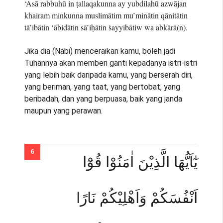
‘Asā rabbuhū in ṭallaqakunna ay yubdilahū azwājan
khairam minkunna muslimātim mu’minātin qānitātin
tā’ibātin ‘ābidātin sā’iḥātin ṡayyibātiw wa abkārā(n).
Jika dia (Nabi) menceraikan kamu, boleh jadi
Tuhannya akan memberi ganti kepadanya istri-istri
yang lebih baik daripada kamu, yang berserah diri,
yang beriman, yang taat, yang bertobat, yang
beribadah, dan yang berpuasa, baik yang janda
maupun yang perawan.
يٰٓاَيُّهَا الَّذِيْنَ اٰمَنُوْا قُوْٓا
اَنْفُسَكُمْ وَاَهْلِيْكُمْ نَارًا