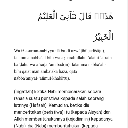
هٰذَاۗ قَالَ نَبَّاَنِيَ الْعَلِيْمُ
الْخَبِيْرُ
Wa iż asarran-nabiyyu ilā ba‘ḍi azwājihī ḥadīṡā(n),
falammā nabba’at bihī wa aẓharahullāhu ‘alaihi ‘arrafa
ba‘ḍahū wa a‘raḍa ‘am baḍ(in), falammā nabba’ahā
bihī qālat man amba’aka hāżā, qāla
nabba’aniyal-‘alīmul-khabīr(u).
(Ingatlah) ketika Nabi membicarakan secara
rahasia suatu peristiwa kepada salah seorang
istrinya (Hafsah). Kemudian, ketika dia
menceritakan (peristiwa) itu (kepada Aisyah) dan
Allah memberitahukannya (kejadian ini) kepadanya
(Nabi), dia (Nabi) memberitahukan (kepada