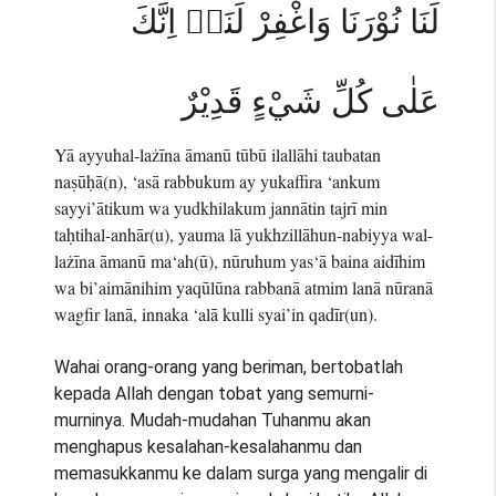
لَنَا نُوْرَنَا وَاغْفِرْ لَنَاۚ اِنَّكَ
عَلٰى كُلِّ شَيْءٍ قَدِيْرٌ
Yā ayyuhal-lażīna āmanū tūbū ilallāhi taubatan
naṣūḥā(n), ‘asā rabbukum ay yukaffira ‘ankum
sayyi’ātikum wa yudkhilakum jannātin tajrī min
taḥtihal-anhār(u), yauma lā yukhzillāhun-nabiyya wal-
lażīna āmanū ma‘ah(ū), nūruhum yas‘ā baina aidīhim
wa bi’aimānihim yaqūlūna rabbanā atmim lanā nūranā
wagfir lanā, innaka ‘alā kulli syai’in qadīr(un).
Wahai orang-orang yang beriman, bertobatlah
kepada Allah dengan tobat yang semurni-
murninya. Mudah-mudahan Tuhanmu akan
menghapus kesalahan-kesalahanmu dan
memasukkanmu ke dalam surga yang mengalir di