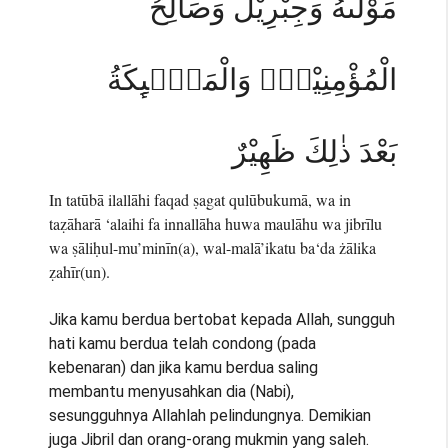
مَوْلٰىهُ وَجِبْرِيْلُ وَصَالِحُ
الْمُؤْمِنِيْنَۚ وَالْمَلٰۤىِٕكَةُ
بَعْدَ ذٰلِكَ ظَهِيْرٌ
In tatūbā ilallāhi faqad ṣagat qulūbukumā, wa in
taẓāharā ‘alaihi fa innallāha huwa maulāhu wa jibrīlu
wa ṣāliḥul-mu’minīn(a), wal-malā’ikatu ba‘da żālika
ẓahīr(un).
Jika kamu berdua bertobat kepada Allah, sungguh
hati kamu berdua telah condong (pada
kebenaran) dan jika kamu berdua saling
membantu menyusahkan dia (Nabi),
sesungguhnya Allahlah pelindungnya. Demikian
juga Jibril dan orang-orang mukmin yang saleh.