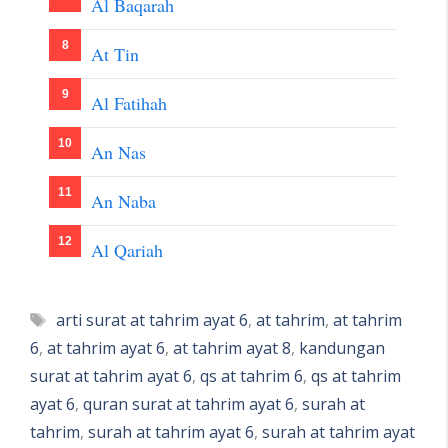
Al Baqarah
At Tin
Al Fatihah
An Nas
An Naba
Al Qariah
Tags
arti surat at tahrim ayat 6
,
at tahrim
,
at tahrim
6
,
at tahrim ayat 6
,
at tahrim ayat 8
,
kandungan
surat at tahrim ayat 6
,
qs at tahrim 6
,
qs at tahrim
ayat 6
,
quran surat at tahrim ayat 6
,
surah at
tahrim
,
surah at tahrim ayat 6
,
surah at tahrim ayat