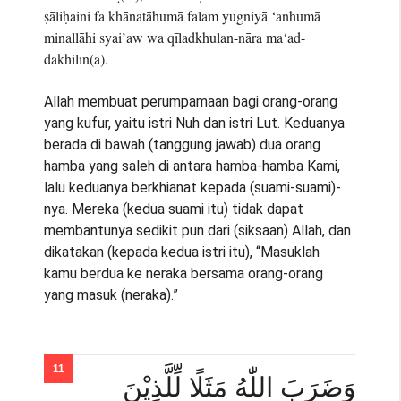
ṣāliḥaini fa khānatāhumā falam yugniyā ‘anhumā
minallāhi syai’aw wa qīladkhulan-nāra ma‘ad-
dākhilīn(a).
Allah membuat perumpamaan bagi orang-orang
yang kufur, yaitu istri Nuh dan istri Lut. Keduanya
berada di bawah (tanggung jawab) dua orang
hamba yang saleh di antara hamba-hamba Kami,
lalu keduanya berkhianat kepada (suami-suami)-
nya. Mereka (kedua suami itu) tidak dapat
membantunya sedikit pun dari (siksaan) Allah, dan
dikatakan (kepada kedua istri itu), “Masuklah
kamu berdua ke neraka bersama orang-orang
yang masuk (neraka).”
وَضَرَبَ اللّٰهُ مَثَلًا لِّلَّذِيْنَ