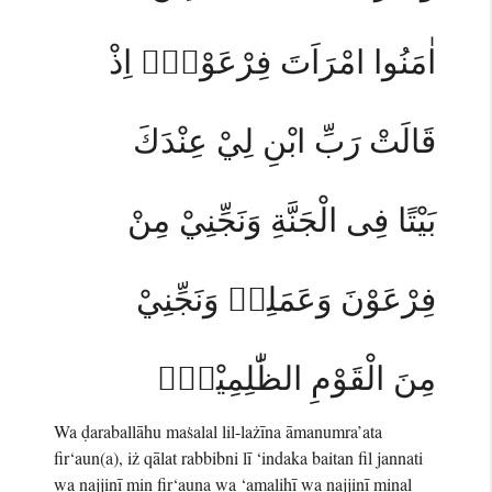
اٰمَنُوا امْرَاَتَ فِرْعَوْنَۘ اِذْ
قَالَتْ رَبِّ ابْنِ لِيْ عِنْدَكَ
بَيْتًا فِى الْجَنَّةِ وَنَجِّنِيْ مِنْ
فِرْعَوْنَ وَعَمَلِهٖ وَنَجِّنِيْ
مِنَ الْقَوْمِ الظّٰلِمِيْنَۙ
Wa ḍaraballāhu maṡalal lil-lażīna āmanumra’ata
fir‘aun(a), iż qālat rabbibni lī ‘indaka baitan fil jannati
wa najjinī min fir‘auna wa ‘amalihī wa najjinī minal