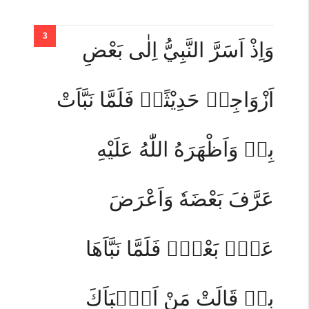
وَاِذْ اَسَرَّ النَّبِيُّ اِلٰى بَعْضِ
اَزْوَاجِهٖ حَدِيْثًاۚ فَلَمَّا نَبَّاَتْ
بِهٖ وَاَظْهَرَهُ اللّٰهُ عَلَيْهِ
عَرَّفَ بَعْضَهٗ وَاَعْرَضَ
عَنْۢ بَعْضٍۚ فَلَمَّا نَبَّاَهَا
بِهٖ قَالَتْ مَنْ اَنْۢبَاَكَ