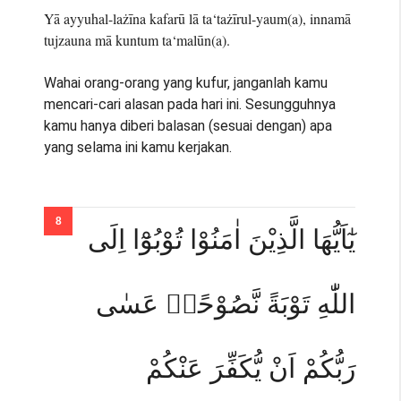
Yā ayyuhal-lażīna kafarū lā ta‘tażīrul-yaum(a), innamā
tujzauna mā kuntum ta‘malūn(a).
Wahai orang-orang yang kufur, janganlah kamu
mencari-cari alasan pada hari ini. Sesungguhnya
kamu hanya diberi balasan (sesuai dengan) apa
yang selama ini kamu kerjakan.
يٰٓاَيُّهَا الَّذِيْنَ اٰمَنُوْا تُوْبُوْٓا اِلَى
اللّٰهِ تَوْبَةً نَّصُوْحًاۗ عَسٰى
رَبُّكُمْ اَنْ يُّكَفِّرَ عَنْكُمْ