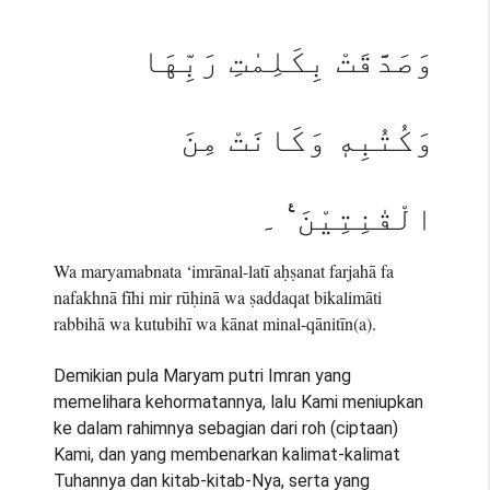
وَصَدَّقَتْ بِكَلِمٰتِ رَبِّهَا
وَكُتُبِهٖ وَكَانَتْ مِنَ
الْقٰنِتِيْنَ ࣖ ۔
Wa maryamabnata ‘imrānal-latī aḥṣanat farjahā fa
nafakhnā fīhi mir rūḥinā wa ṣaddaqat bikalimāti
rabbihā wa kutubihī wa kānat minal-qānitīn(a).
Demikian pula Maryam putri Imran yang
memelihara kehormatannya, lalu Kami meniupkan
ke dalam rahimnya sebagian dari roh (ciptaan)
Kami, dan yang membenarkan kalimat-kalimat
Tuhannya dan kitab-kitab-Nya, serta yang