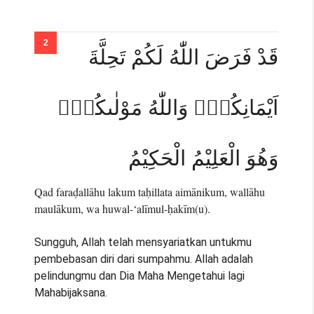
قَدْ فَرَضَ اللّٰهُ لَكُمْ تَحِلَّةَ
اَيْمَانِكُمْۚ وَاللّٰهُ مَوْلٰىكُمْۚ
وَهُوَ الْعَلِيْمُ الْحَكِيْمُ
Qad faraḍallāhu lakum taḥillata aimānikum, wallāhu
maulākum, wa huwal-‘alīmul-ḥakīm(u).
Sungguh, Allah telah mensyariatkan untukmu
pembebasan diri dari sumpahmu. Allah adalah
pelindungmu dan Dia Maha Mengetahui lagi
Mahabijaksana.