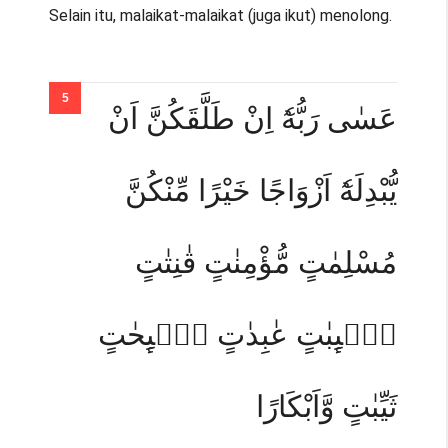
Selain itu, malaikat-malaikat (juga ikut) menolong.
عَسٰى رَبُّهٗٓ اِنْ طَلَّقَكُنَّ اَنْ
يُّبْدِلَهٗٓ اَزْوَاجًا خَيْرًا مِّنْكُنَّ
مُسْلِمٰتٍ مُّؤْمِنٰتٍ قٰنِتٰتٍ
تٰۤىِٕبٰتٍ عٰبِدٰتٍ سٰۤىِٕحٰتٍ
ثَيِّبٰتٍ وَّاَبْكَارًا