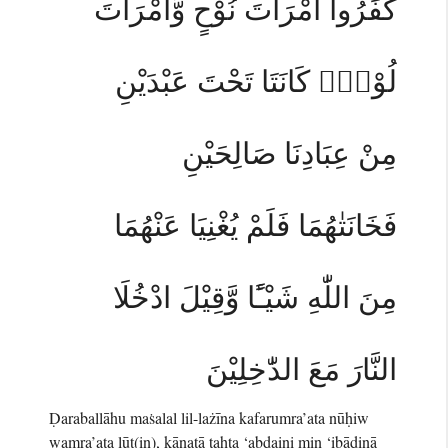
كَفَرُوا امْرَاَتَ نُوْحٍ وَّامْرَاَتَ
لُوْطٍۗ كَانَتَا تَحْتَ عَبْدَيْنِ
مِنْ عِبَادِنَا صَالِحَيْنِ
فَخَانَتٰهُمَا فَلَمْ يُغْنِيَا عَنْهُمَا
مِنَ اللّٰهِ شَيْـًٔا وَّقِيْلَ ادْخُلَا
النَّارَ مَعَ الدّٰخِلِيْنَ
Ḍaraballāhu maṡalal lil-lażīna kafarumra’ata nūḥiw
wamra’ata lūṭ(in), kānatā taḥta ‘abdaini min ‘ibādinā