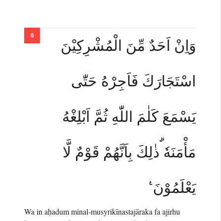
وَاِنْ اَحَدٌ مِّنَ الْمُشْرِكِيْنَ
اسْتَجَارَكَ فَاَجِرْهُ حَتّٰى
يَسْمَعَ كَلٰمَ اللّٰهِ ثُمَّ اَبْلِغْهُ
مَأْمَنَهٗ ۗذٰلِكَ بِاَنَّهُمْ قَوْمٌ لَّا
يَعْلَمُوْنَ ࣖ
Wa in aḥadum minal-musyrikīnastajāraka fa ajirhu