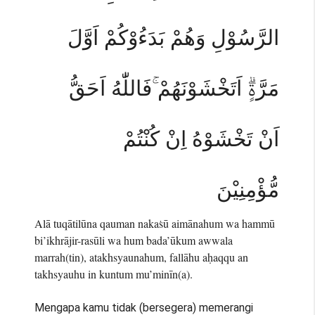
الرَّسُوْلِ وَهُمْ بَدَءُوْكُمْ اَوَّلَ
مَرَّةٍۗ اَتَخْشَوْنَهُمْ ۚفَاللّٰهُ اَحَقُّ
اَنْ تَخْشَوْهُ اِنْ كُنْتُمْ
مُّؤْمِنِيْنَ
Alā tuqātilūna qauman nakaṡū aimānahum wa hammū
bi’ikhrājir-rasūli wa hum bada’ūkum awwala
marrah(tin), atakhsyaunahum, fallāhu aḥaqqu an
takhsyauhu in kuntum mu’minīn(a).
Mengapa kamu tidak (bersegera) memerangi