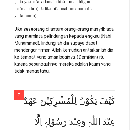
ḥattā yasma‘a kalāmallāhi ṡumma ablighu
ma’manah(ū), żālika bi’annahum qaumul lā
ya‘lamūn(a).
Jika seseorang di antara orang-orang musyrik ada
yang meminta pelindungan kepada engkau (Nabi
Muhammad), lindungilah dia supaya dapat
mendengar firman Allah kemudian antarkanlah dia
ke tempat yang aman baginya. (Demikian) itu
karena sesungguhnya mereka adalah kaum yang
tidak mengetahui.
كَيْفَ يَكُوْنُ لِلْمُشْرِكِيْنَ عَهْدٌ
عِنْدَ اللّٰهِ وَعِنْدَ رَسُوْلِهٖٓ اِلَّا