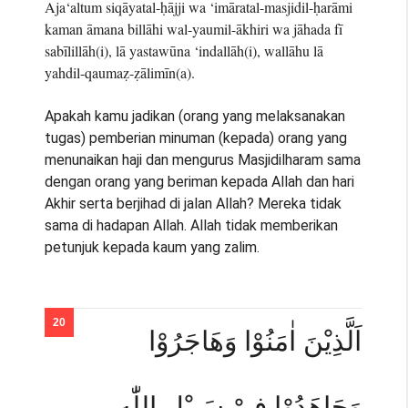
Aja‘altum siqāyatal-ḥājji wa ‘imāratal-masjidil-ḥarāmi
kaman āmana billāhi wal-yaumil-ākhiri wa jāhada fī
sabīlillāh(i), lā yastawūna ‘indallāh(i), wallāhu lā
yahdil-qaumaẓ-ẓālimīn(a).
Apakah kamu jadikan (orang yang melaksanakan
tugas) pemberian minuman (kepada) orang yang
menunaikan haji dan mengurus Masjidilharam sama
dengan orang yang beriman kepada Allah dan hari
Akhir serta berjihad di jalan Allah? Mereka tidak
sama di hadapan Allah. Allah tidak memberikan
petunjuk kepada kaum yang zalim.
اَلَّذِيْنَ اٰمَنُوْا وَهَاجَرُوْا
وَجَاهَدُوْا فِيْ سَبِيْلِ اللّٰهِ