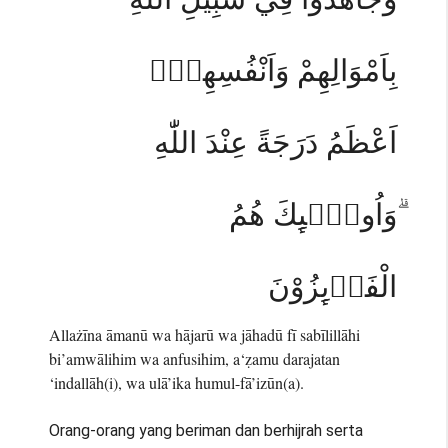
بِاَمْوَالِهِمْ وَاَنْفُسِهِمْۙ
اَعْظَمُ دَرَجَةً عِنْدَ اللّٰهِ
ۗوَاُولٰۤىِٕكَ هُمُ
الْفَاۤىِٕزُوْنَ
Allażīna āmanū wa hājarū wa jāhadū fī sabīlillāhi
bi’amwālihim wa anfusihim, a‘ẓamu darajatan
‘indallāh(i), wa ulā’ika humul-fā’izūn(a).
Orang-orang yang beriman dan berhijrah serta