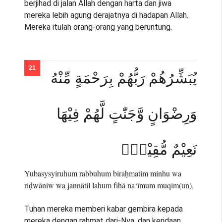
berjihad di jalan Allah dengan harta dan jiwa
mereka lebih agung derajatnya di hadapan Allah.
Mereka itulah orang-orang yang beruntung.
يُبَشِّرُهُمْ رَبُّهُمْ بِرَحْمَةٍ مِّنْهُ
وَرِضْوَانٍ وَّجَنّٰتٍ لَّهُمْ فِيْهَا
نَعِيْمٌ مُّقِيْمٌۙ
Yubasysyiruhum rabbuhum biraḥmatim minhu wa
riḍwāniw wa jannātil lahum fīhā na‘īmum muqīm(un).
Tuhan mereka memberi kabar gembira kepada
mereka dengan rahmat dari-Nya, dan keridaan