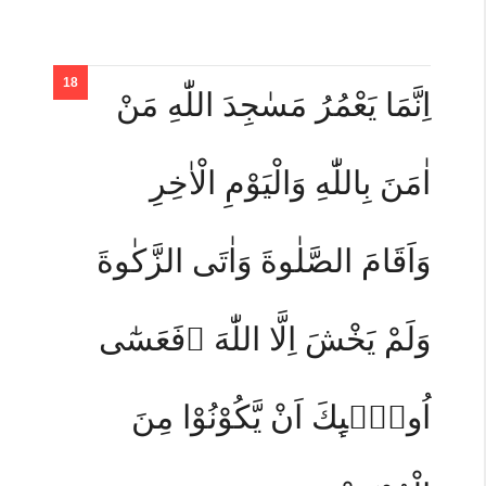
اِنَّمَا يَعْمُرُ مَسٰجِدَ اللّٰهِ مَنْ
اٰمَنَ بِاللّٰهِ وَالْيَوْمِ الْاٰخِرِ
وَاَقَامَ الصَّلٰوةَ وَاٰتَى الزَّكٰوةَ
وَلَمْ يَخْشَ اِلَّا اللّٰهَ ۗفَعَسٰٓى
اُولٰۤىِٕكَ اَنْ يَّكُوْنُوْا مِنَ