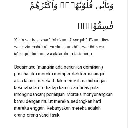
وَتَأْبٰى قُلُوْبُهُمْۚ وَاَكْثَرُهُمْ
فٰسِقُوْنَۚ
Kaifa wa iy yaẓharū ‘alaikum lā yarqubū fīkum illaw
wa lā żimmah(tan), yurḍūnakum bi’afwāhihim wa
ta’bā qulūbuhum, wa akṡaruhum fāsiqūn(a).
Bagaimana (mungkin ada perjanjian demikian,)
padahal jika mereka memperoleh kemenangan
atas kamu, mereka tidak memelihara hubungan
kekerabatan terhadap kamu dan tidak pula
(mengindahkan) perjanjian. Mereka menyenangkan
kamu dengan mulut mereka, sedangkan hati
mereka enggan. Kebanyakan mereka adalah
orang-orang yang fasik.