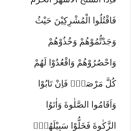
فَاقْتُلُوا الْمُشْرِكِيْنَ حَيْثُ
وَجَدْتُّمُوْهُمْ وَخُذُوْهُمْ
وَاحْصُرُوْهُمْ وَاقْعُدُوْا لَهُمْ
كُلَّ مَرْصَدٍۚ فَاِنْ تَابُوْا
وَاَقَامُوا الصَّلٰوةَ وَاٰتَوُا
الزَّكٰوةَ فَخَلُّوْا سَبِيْلَهُمْۗ