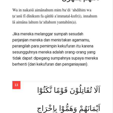
Wa in nakaṡū aimānahum mim ba‘di ‘ahdihim wa
ṭa‘anū fī dīnikum fa qātilū a’immatal-kufr(i), innahum
lā aimāna lahum la‘allahum yantahūn(a).
Jika mereka melanggar sumpah sesudah
perjanjian mereka dan menistakan agamamu,
perangilah para pemimpin kekufuran itu karena
sesungguhnya mereka adalah orang-orang yang
tidak dapat dipegang sumpahnya supaya mereka
berhenti (dari kekufuran dan penganiayaan).
اَلَا تُقَاتِلُوْنَ قَوْمًا نَّكَثُوْٓا
اَيْمَانَهُمْ وَهَمُّوْا بِاِخْرَاجِ