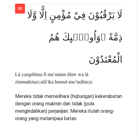
لَا يَرْقُبُوْنَ فِيْ مُؤْمِنٍ اِلًّا وَّلَا
ذِمَّةً ۗوَاُولٰۤىِٕكَ هُمُ
الْمُعْتَدُوْنَ
Lā yarqubūna fī mu’minin illaw wa lā
żimmah(tan),ulā’ika humul-mu‘tadūn(a)
Mereka tidak memelihara (hubungan) kekerabatan
dengan orang mukmin dan tidak (pula
mengindahkan) perjanjian. Mereka itulah orang-
orang yang melampaui batas.