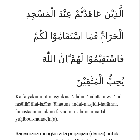
الَّذِيْنَ عَاهَدْتُّمْ عِنْدَ الْمَسْجِدِ
الْحَرَامِۚ فَمَا اسْتَقَامُوْا لَكُمْ
فَاسْتَقِيْمُوْا لَهُمْ ۗاِنَّ اللّٰهَ
يُحِبُّ الْمُتَّقِيْنَ
Kaifa yakūnu lil-musyrikīna ‘ahdun ‘indallāhi wa ‘inda
rasūlihī illal-lażīna ‘āhattum ‘indal-masjidil-ḥarām(i),
famastaqāmū lakum fastaqīmū lahum, innallāha
yuḥibbul-muttaqīn(a).
Bagaimana mungkin ada perjanjian (damai) untuk