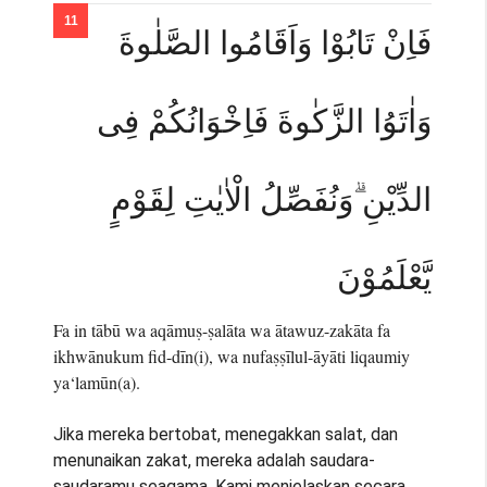
فَاِنْ تَابُوْا وَاَقَامُوا الصَّلٰوةَ
وَاٰتَوُا الزَّكٰوةَ فَاِخْوَانُكُمْ فِى
الدِّيْنِ ۗوَنُفَصِّلُ الْاٰيٰتِ لِقَوْمٍ
يَّعْلَمُوْنَ
Fa in tābū wa aqāmuṣ-ṣalāta wa ātawuz-zakāta fa
ikhwānukum fid-dīn(i), wa nufaṣṣīlul-āyāti liqaumiy
ya‘lamūn(a).
Jika mereka bertobat, menegakkan salat, dan
menunaikan zakat, mereka adalah saudara-
saudaramu seagama. Kami menjelaskan secara