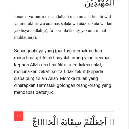
الْمُهْتَدِيْنَ
Innamā ya‘muru masājidallāhi man āmana billāhi wal-
yaumil-ākhiri wa aqāmaṣ-ṣalāta wa ātaz-zakāta wa lam
yakhsya illallāh(a), fa ‘asā ulā’ika ay yakūnū minal-
muhtadīn(a).
Sesungguhnya yang (pantas) memakmurkan
masjid-masjid Allah hanyalah orang yang beriman
kepada Allah dan hari Akhir, mendirikan salat,
menunaikan zakat, serta tidak takut (kepada
siapa pun) selain Allah. Mereka itulah yang
diharapkan termasuk golongan orang-orang yang
mendapat petunjuk.
۞ اَجَعَلْتُمْ سِقَايَةَ الْحَاۤجِّ