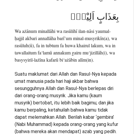
بِعَذَابٍ اَلِيْمٍۙ
Wa ażānum minallāhi wa rasūlihī ilan-nāsi yaumal-
ḥajjil akbari annallāha barī’um minal-musyrikīn(a), wa
rasūluh(ū), fa in tubtum fa huwa khairul lakum, wa in
tawallaitum fa‘lamū annakum gairu mu‘jizillāh(i), wa
basysyiril-lażīna kafarū bi‘ażābin alīm(in).
Suatu maklumat dari Allah dan Rasul-Nya kepada
umat manusia pada hari haji akbar bahwa
sesungguhnya Allah dan Rasul-Nya berlepas diri
dari orang-orang musyrik. Jika kamu (kaum
musyrik) bertobat, itu lebih baik bagimu; dan jika
kamu berpaling, ketahuilah bahwa kamu tidak
dapat melemahkan Allah. Berilah kabar ‘gembira’
(Nabi Muhammad) kepada orang-orang yang kufur
(bahwa mereka akan mendapat) azab yang pedih.