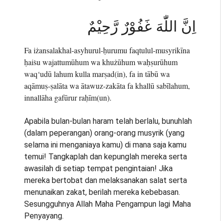
اِنَّ اللّٰهَ غَفُوْرٌ رَّحِيْمٌ
Fa iżansalakhal-asyhurul-ḥurumu faqtulul-musyrikīna
ḥaiṡu wajattumūhum wa khużūhum waḥṣurūhum
waq‘udū lahum kulla marṣad(in), fa in tābū wa
aqāmuṣ-ṣalāta wa ātawuz-zakāta fa khallū sabīlahum,
innallāha gafūrur raḥīm(un).
Apabila bulan-bulan haram telah berlalu, bunuhlah
(dalam peperangan) orang-orang musyrik (yang
selama ini menganiaya kamu) di mana saja kamu
temui! Tangkaplah dan kepunglah mereka serta
awasilah di setiap tempat pengintaian! Jika
mereka bertobat dan melaksanakan salat serta
menunaikan zakat, berilah mereka kebebasan.
Sesungguhnya Allah Maha Pengampun lagi Maha
Penyayang.