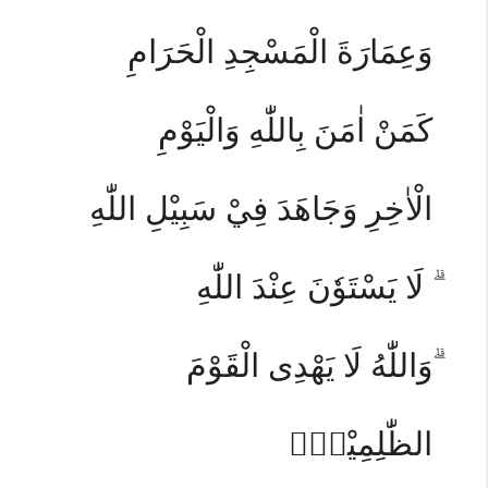
وَعِمَارَةَ الْمَسْجِدِ الْحَرَامِ
كَمَنْ اٰمَنَ بِاللّٰهِ وَالْيَوْمِ
الْاٰخِرِ وَجَاهَدَ فِيْ سَبِيْلِ اللّٰهِ
ۗ لَا يَسْتَوٗنَ عِنْدَ اللّٰهِ
ۗوَاللّٰهُ لَا يَهْدِى الْقَوْمَ
الظّٰلِمِيْنَۘ