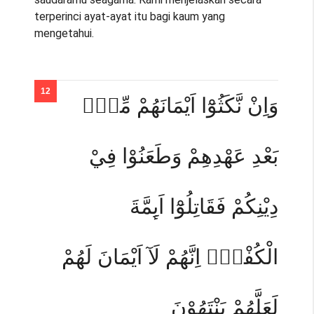
terperinci ayat-ayat itu bagi kaum yang
mengetahui.
وَاِنْ نَّكَثُوْٓا اَيْمَانَهُمْ مِّنْۢ
بَعْدِ عَهْدِهِمْ وَطَعَنُوْا فِيْ
دِيْنِكُمْ فَقَاتِلُوْٓا اَىِٕمَّةَ
الْكُفْرِۙ اِنَّهُمْ لَآ اَيْمَانَ لَهُمْ
لَعَلَّهُمْ يَنْتَهُوْنَ