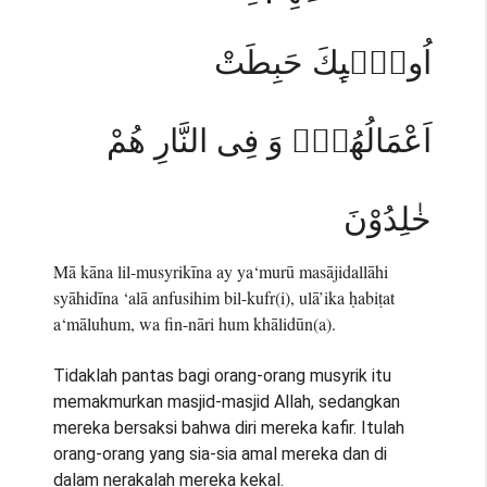
اُولٰۤىِٕكَ حَبِطَتْ
اَعْمَالُهُمْۚ وَ فِى النَّارِ هُمْ
خٰلِدُوْنَ
Mā kāna lil-musyrikīna ay ya‘murū masājidallāhi
syāhidīna ‘alā anfusihim bil-kufr(i), ulā’ika ḥabiṭat
a‘māluhum, wa fin-nāri hum khālidūn(a).
Tidaklah pantas bagi orang-orang musyrik itu
memakmurkan masjid-masjid Allah, sedangkan
mereka bersaksi bahwa diri mereka kafir. Itulah
orang-orang yang sia-sia amal mereka dan di
dalam nerakalah mereka kekal.