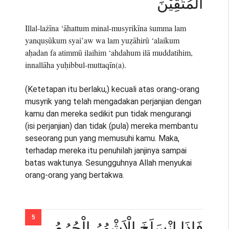
الْمُتَّقِيْنَ
Illal-lażīna ‘āhattum minal-musyrikīna ṡumma lam
yanquṣūkum syai’aw wa lam yuẓāhirū ‘alaikum
aḥadan fa atimmū ilaihim ‘ahdahum ilā muddatihim,
innallāha yuḥibbul-muttaqīn(a).
(Ketetapan itu berlaku,) kecuali atas orang-orang
musyrik yang telah mengadakan perjanjian dengan
kamu dan mereka sedikit pun tidak mengurangi
(isi perjanjian) dan tidak (pula) mereka membantu
seseorang pun yang memusuhi kamu. Maka,
terhadap mereka itu penuhilah janjinya sampai
batas waktunya. Sesungguhnya Allah menyukai
orang-orang yang bertakwa.
فَاِذَا انْسَلَخَ الْاَشْهُرُ الْحُرُمُ