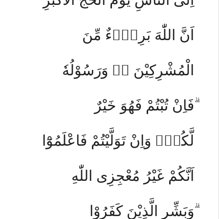
اَنَّ اللّٰهَ بَرِيْۤءٌ مِّنَ
الْمُشْرِكِيْنَ ەۙ وَرَسُوْلُهٗ
ۗفَاِنْ تُبْتُمْ فَهُوَ خَيْرٌ
لَّكُمْۚ وَاِنْ تَوَلَّيْتُمْ فَاعْلَمُوْٓا
اَنَّكُمْ غَيْرُ مُعْجِزِى اللّٰهِ
ۗوَبَشِّرِ الَّذِيْنَ كَفَرُوْا