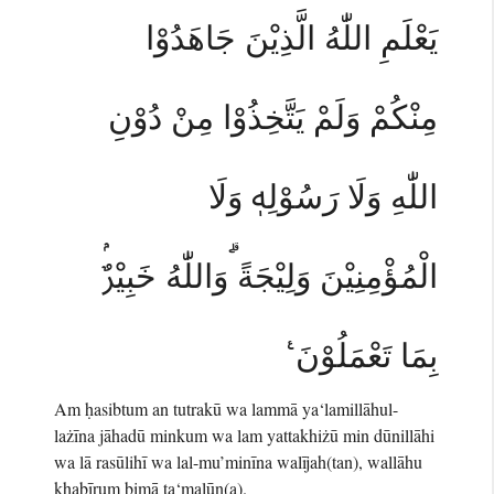
يَعْلَمِ اللّٰهُ الَّذِيْنَ جَاهَدُوْا
مِنْكُمْ وَلَمْ يَتَّخِذُوْا مِنْ دُوْنِ
اللّٰهِ وَلَا رَسُوْلِهٖ وَلَا
الْمُؤْمِنِيْنَ وَلِيْجَةً ۗوَاللّٰهُ خَبِيْرٌۢ
بِمَا تَعْمَلُوْنَ ࣖ
Am ḥasibtum an tutrakū wa lammā ya‘lamillāhul-
lażīna jāhadū minkum wa lam yattakhiżū min dūnillāhi
wa lā rasūlihī wa lal-mu’minīna walījah(tan), wallāhu
khabīrum bimā ta‘malūn(a).