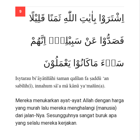
اِشْتَرَوْا بِاٰيٰتِ اللّٰهِ ثَمَنًا قَلِيْلًا
فَصَدُّوْا عَنْ سَبِيْلِهٖۗ اِنَّهُمْ
سَاۤءَ مَاكَانُوْا يَعْمَلُوْنَ
Isytarau bi’āyātillāhi ṡaman qalīlan fa ṣaddū ‘an
sabīlih(ī), innahum sā’a mā kānū ya‘malūn(a).
Mereka menukarkan ayat-ayat Allah dengan harga
yang murah lalu mereka menghalangi (manusia)
dari jalan-Nya. Sesungguhnya sangat buruk apa
yang selalu mereka kerjakan.