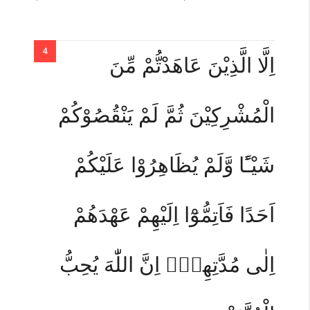
اِلَّا الَّذِيْنَ عَاهَدْتُّمْ مِّنَ
الْمُشْرِكِيْنَ ثُمَّ لَمْ يَنْقُصُوْكُمْ
شَيْـًٔا وَّلَمْ يُظَاهِرُوْا عَلَيْكُمْ
اَحَدًا فَاَتِمُّوْٓا اِلَيْهِمْ عَهْدَهُمْ
اِلٰى مُدَّتِهِمْۗ اِنَّ اللّٰهَ يُحِبُّ