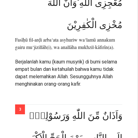
مُعْجِزِى اللّٰهِ ۙوَاَنَّ اللّٰهَ
مُخْزِى الْكٰفِرِيْنَ
Fasīḥū fil-arḍi arba‘ata asyhuriw wa‘lamū annakum
gairu mu‘jizillāh(i), wa anallāha mukhzil-kāfirīn(a).
Berjalanlah kamu (kaum musyrik) di bumi selama
empat bulan dan ketahuilah bahwa kamu tidak
dapat melemahkan Allah. Sesungguhnya Allah
menghinakan orang-orang kafir.
وَاَذَانٌ مِّنَ اللّٰهِ وَرَسُوْلِهٖٓ
اِلَى النَّاسِ يَوْمَ الْحَجِّ الْاَكْبَرِ