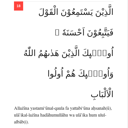
الَّذِيْنَ يَسْتَمِعُوْنَ الْقَوْلَ
فَيَتَّبِعُوْنَ اَحْسَنَهٗ ۗ
اُولٰۤىِٕكَ الَّذِيْنَ هَدٰىهُمُ اللّٰهُ
وَاُولٰۤىِٕكَ هُمْ اُولُوا
الْاَلْبَابِ
Allażīna yastami‘ūnal-qaula fa yattabi‘ūna aḥsanah(ū),
ulā’ikal-lażīna hadāhumullāhu wa ulā’ika hum ulul-
albāb(i).