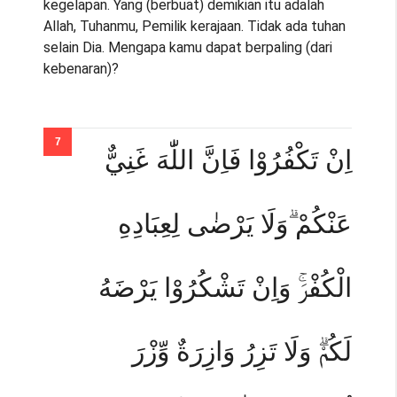
kegelapan. Yang (berbuat) demikian itu adalah
Allah, Tuhanmu, Pemilik kerajaan. Tidak ada tuhan
selain Dia. Mengapa kamu dapat berpaling (dari
kebenaran)?
اِنْ تَكْفُرُوْا فَاِنَّ اللّٰهَ غَنِيٌّ
عَنْكُمْ ۗوَلَا يَرْضٰى لِعِبَادِهِ
الْكُفْرَۚ وَاِنْ تَشْكُرُوْا يَرْضَهُ
لَكُمْۗ وَلَا تَزِرُ وَازِرَةٌ وِّزْرَ