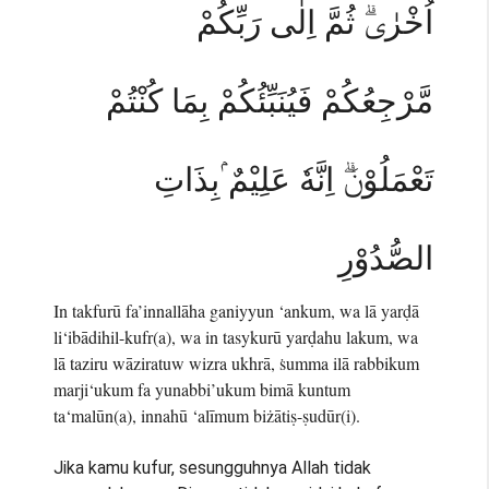
اُخْرٰىۗ ثُمَّ اِلٰى رَبِّكُمْ
مَّرْجِعُكُمْ فَيُنَبِّئُكُمْ بِمَا كُنْتُمْ
تَعْمَلُوْنَۗ اِنَّهٗ عَلِيْمٌ ۢبِذَاتِ
الصُّدُوْرِ
In takfurū fa’innallāha ganiyyun ‘ankum, wa lā yarḍā
li‘ibādihil-kufr(a), wa in tasykurū yarḍahu lakum, wa
lā taziru wāziratuw wizra ukhrā, ṡumma ilā rabbikum
marji‘ukum fa yunabbi’ukum bimā kuntum
ta‘malūn(a), innahū ‘alīmum biżātiṣ-ṣudūr(i).
Jika kamu kufur, sesungguhnya Allah tidak