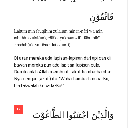
فَاتَّقُوْنِ
Lahum min fauqihim ẓulalum minan-nāri wa min
taḥtihim ẓulal(un), żālika yukhawwifullāhu bihī
‘ibādah(ū), yā ‘ibādi fattaqūn(i).
Di atas mereka ada lapisan-lapisan dari api dan di
bawah mereka pun ada lapisan-lapisan pula.
Demikianlah Allah membuat takut hamba-hamba-
Nya dengan (azab) itu. “Wahai hamba-hamba-Ku,
bertakwalah kepada-Ku!”
وَالَّذِيْنَ اجْتَنَبُوا الطَّاغُوْتَ