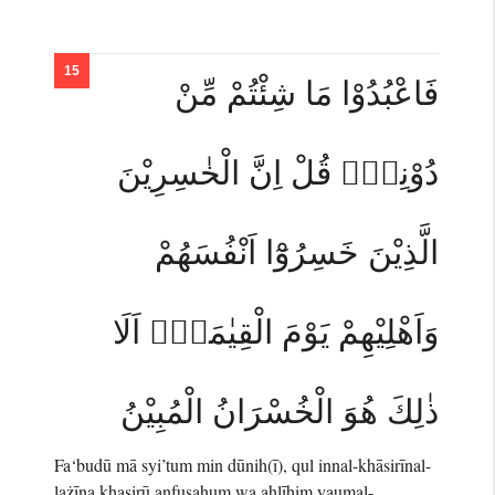
فَاعْبُدُوْا مَا شِئْتُمْ مِّنْ
دُوْنِهٖۗ قُلْ اِنَّ الْخٰسِرِيْنَ
الَّذِيْنَ خَسِرُوْٓا اَنْفُسَهُمْ
وَاَهْلِيْهِمْ يَوْمَ الْقِيٰمَةِۗ اَلَا
ذٰلِكَ هُوَ الْخُسْرَانُ الْمُبِيْنُ
Fa‘budū mā syi’tum min dūnih(ī), qul innal-khāsirīnal-
lażīna khasirū anfusahum wa ahlīhim yaumal-