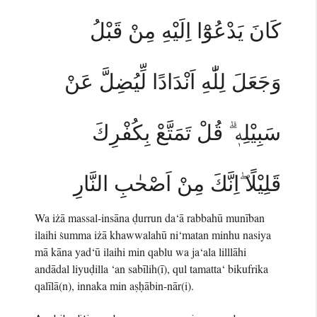
كَانَ يَدْعُوْٓا اِلَيْهِ مِنْ قَبْلُ
وَجَعَلَ لِلّٰهِ اَنْدَادًا لِّيُضِلَّ عَنْ
سَبِيْلِهٖ ۗ قُلْ تَمَتَّعْ بِكُفْرِكَ
قَلِيْلًا ۖاِنَّكَ مِنْ اَصْحٰبِ النَّارِ
Wa iżā massal-insāna ḍurrun da‘ā rabbahū munīban
ilaihi ṡumma iżā khawwalahū ni‘matan minhu nasiya
mā kāna yad‘ū ilaihi min qablu wa ja‘ala lilllāhi
andādal liyuḍilla ‘an sabīlih(ī), qul tamatta‘ bikufrika
qalīlā(n), innaka min aṣḥābin-nār(i).