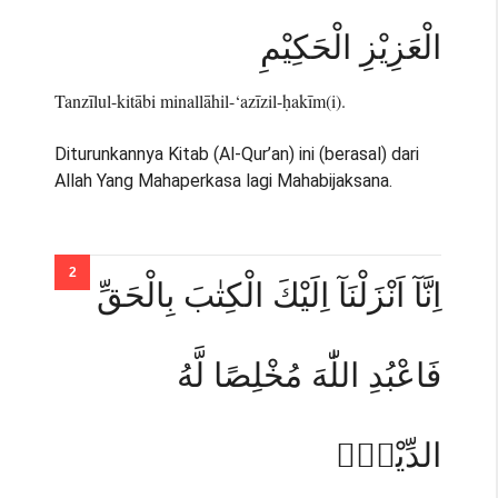
الْعَزِيْزِ الْحَكِيْمِ
Tanzīlul-kitābi minallāhil-‘azīzil-ḥakīm(i).
Diturunkannya Kitab (Al-Qur’an) ini (berasal) dari
Allah Yang Mahaperkasa lagi Mahabijaksana.
اِنَّآ اَنْزَلْنَآ اِلَيْكَ الْكِتٰبَ بِالْحَقِّ
فَاعْبُدِ اللّٰهَ مُخْلِصًا لَّهُ
الدِّيْنَۗ