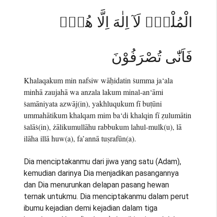
الْمُلْكُۗ لَآ اِلٰهَ اِلَّا هُوَۚ
فَاَنّٰى تُصْرَفُوْنَ
Khalaqakum min nafsiw wāḥidatin ṡumma ja‘ala
minhā zaujahā wa anzala lakum minal-an‘āmi
ṡamāniyata azwāj(in), yakhluqukum fī buṭūni
ummahātikum khalqam mim ba‘di khalqin fī ẓulumātin
ṡalāṡ(in), żālikumullāhu rabbukum lahul-mulk(u), lā
ilāha illā huw(a), fa’annā tuṣrafūn(a).
Dia menciptakanmu dari jiwa yang satu (Adam),
kemudian darinya Dia menjadikan pasangannya
dan Dia menurunkan delapan pasang hewan
ternak untukmu. Dia menciptakanmu dalam perut
ibumu kejadian demi kejadian dalam tiga