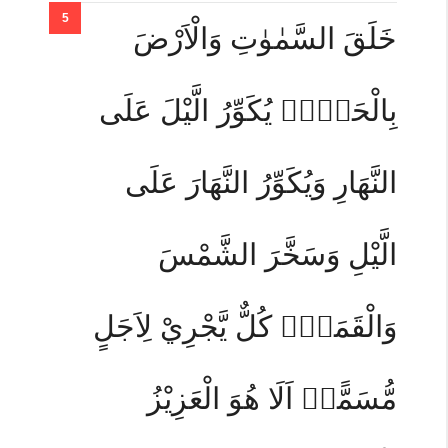
خَلَقَ السَّمٰوٰتِ وَالْاَرْضَ
بِالْحَقِّۚ يُكَوِّرُ الَّيْلَ عَلَى
النَّهَارِ وَيُكَوِّرُ النَّهَارَ عَلَى
الَّيْلِ وَسَخَّرَ الشَّمْسَ
وَالْقَمَرَۗ كُلٌّ يَّجْرِيْ لِاَجَلٍ
مُّسَمًّىۗ اَلَا هُوَ الْعَزِيْزُ