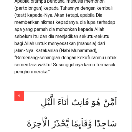
Apabila ditimpa bencana, manusia memohon
(pertolongan) kepada Tuhannya dengan kembali
(taat) kepada-Nya. Akan tetapi, apabila Dia
memberikan nikmat kepadanya, dia lupa terhadap
apa yang pernah dia mohonkan kepada Allah
sebelum itu dan dia menjadikan sekutu-sekutu
bagi Allah untuk menyesatkan (manusia) dari
jalan-Nya. Katakanlah (Nabi Muhammad),
“Bersenang-senanglah dengan kekufuranmu untuk
sementara waktu! Sesungguhnya kamu termasuk
penghuni neraka.”
اَمَّنْ هُوَ قَانِتٌ اٰنَاۤءَ الَّيْلِ
سَاجِدًا وَّقَاۤىِٕمًا يَّحْذَرُ الْاٰخِرَةَ