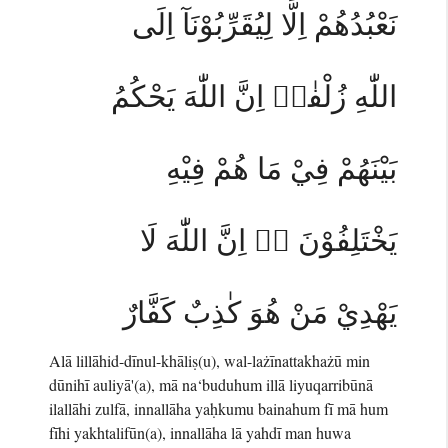
نَعْبُدُهُمْ اِلَّا لِيُقَرِّبُوْنَآ اِلَى
اللّٰهِ زُلْفٰىۗ اِنَّ اللّٰهَ يَحْكُمُ
بَيْنَهُمْ فِيْ مَا هُمْ فِيْهِ
يَخْتَلِفُوْنَ ەۗ اِنَّ اللّٰهَ لَا
يَهْدِيْ مَنْ هُوَ كٰذِبٌ كَفَّارٌ
Alā lillāhid-dīnul-khāliṣ(u), wal-lażīnattakhażū min
dūnihī auliyā'(a), mā na‘buduhum illā liyuqarribūnā
ilallāhi zulfā, innallāha yaḥkumu bainahum fī mā hum
fīhi yakhtalifūn(a), innallāha lā yahdī man huwa