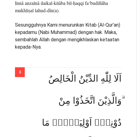
Innā anzalnā ilaikal-kitāba bil-ḥaqqi fa‘budillāha
mukhliṣal lahud-dīn(a).
Sesungguhnya Kami menurunkan Kitab (Al-Qur’an)
kepadamu (Nabi Muhammad) dengan hak. Maka,
sembahlah Allah dengan mengikhlaskan ketaatan
kepada-Nya.
اَلَا لِلّٰهِ الدِّيْنُ الْخَالِصُ
ۗوَالَّذِيْنَ اتَّخَذُوْا مِنْ
دُوْنِهٖٓ اَوْلِيَاۤءَۘ مَا