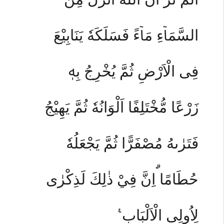
السَّمَاۤءِ مَاۤءً فَسَلَكَهٗ يَنَابِيْعَ
فِى الْاَرْضِ ثُمَّ يُخْرِجُ بِهٖ
زَرْعًا مُّخْتَلِفًا اَلْوَانُهٗ ثُمَّ يَهِيْجُ
فَتَرٰىهُ مُصْفَرًّا ثُمَّ يَجْعَلُهٗ
حُطَامًا ۗاِنَّ فِيْ ذٰلِكَ لَذِكْرٰى
لِاُولِى الْاَلْبَابِ ࣖ