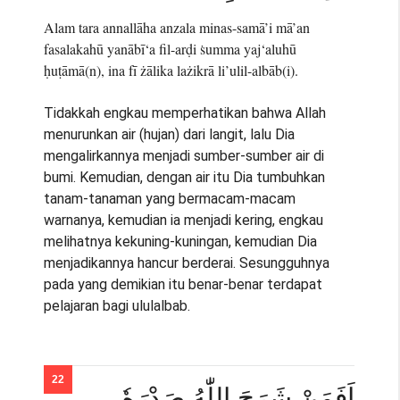
Alam tara annallāha anzala minas-samā’i mā’an
fasalakahū yanābī‘a fil-arḍi ṡumma yaj‘aluhū
ḥuṭāmā(n), ina fī żālika lażikrā li’ulil-albāb(i).
Tidakkah engkau memperhatikan bahwa Allah
menurunkan air (hujan) dari langit, lalu Dia
mengalirkannya menjadi sumber-sumber air di
bumi. Kemudian, dengan air itu Dia tumbuhkan
tanam-tanaman yang bermacam-macam
warnanya, kemudian ia menjadi kering, engkau
melihatnya kekuning-kuningan, kemudian Dia
menjadikannya hancur berderai. Sesungguhnya
pada yang demikian itu benar-benar terdapat
pelajaran bagi ululalbab.
اَفَمَنْ شَرَحَ اللّٰهُ صَدْرَهٗ