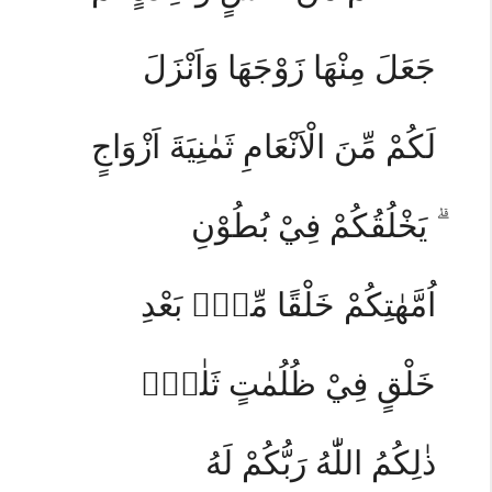
جَعَلَ مِنْهَا زَوْجَهَا وَاَنْزَلَ
لَكُمْ مِّنَ الْاَنْعَامِ ثَمٰنِيَةَ اَزْوَاجٍ
ۗ يَخْلُقُكُمْ فِيْ بُطُوْنِ
اُمَّهٰتِكُمْ خَلْقًا مِّنْۢ بَعْدِ
خَلْقٍ فِيْ ظُلُمٰتٍ ثَلٰثٍۗ
ذٰلِكُمُ اللّٰهُ رَبُّكُمْ لَهُ