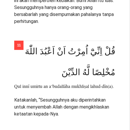
ini akan memperoleh kebaikan. Bumi Allah itu luas.
Sesungguhnya hanya orang-orang yang
bersabarlah yang disempurnakan pahalanya tanpa
perhitungan.
قُلْ اِنِّيْٓ اُمِرْتُ اَنْ اَعْبُدَ اللّٰهَ
مُخْلِصًا لَّهُ الدِّيْنَ
Qul innī umirtu an a‘budallāha mukhliṣal lahud-dīn(a).
Katakanlah, “Sesungguhnya aku diperintahkan
untuk menyembah Allah dengan mengikhlaskan
ketaatan kepada-Nya.