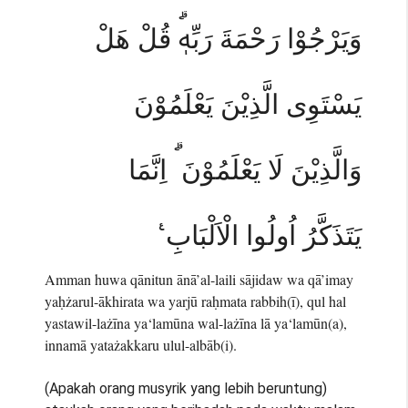
وَيَرْجُوْا رَحْمَةَ رَبِّهٖۗ قُلْ هَلْ
يَسْتَوِى الَّذِيْنَ يَعْلَمُوْنَ
وَالَّذِيْنَ لَا يَعْلَمُوْنَ ۗ اِنَّمَا
يَتَذَكَّرُ اُولُوا الْاَلْبَابِ ࣖ
Amman huwa qānitun ānā’al-laili sājidaw wa qā’imay
yaḥżarul-ākhirata wa yarjū raḥmata rabbih(ī), qul hal
yastawil-lażīna ya‘lamūna wal-lażīna lā ya‘lamūn(a),
innamā yatażakkaru ulul-albāb(i).
(Apakah orang musyrik yang lebih beruntung)