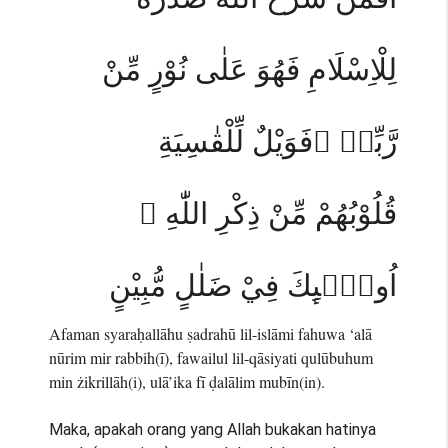
لِلْاِسْلَامِ فَهُوَ عَلٰى نُوْرٍ مِّنْ
رَّبِّهٖ ۗفَوَيْلٌ لِّلْقٰسِيَةِ
قُلُوْبُهُمْ مِّنْ ذِكْرِ اللّٰهِ ۗ
اُولٰۤىِٕكَ فِيْ ضَلٰلٍ مُّبِيْنٍ
Afaman syaraḥallāhu ṣadrahū lil-islāmi fahuwa ‘alā
nūrim mir rabbih(ī), fawailul lil-qāsiyati qulūbuhum
min żikrillāh(i), ulā’ika fī ḍalālim mubīn(in).
Maka, apakah orang yang Allah bukakan hatinya