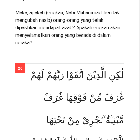
Maka, apakah (engkau, Nabi Muhammad, hendak
mengubah nasib) orang-orang yang telah
dipastikan mendapat azab? Apakah engkau akan
menyelamatkan orang yang berada di dalam
neraka?
لٰكِنِ الَّذِيْنَ اتَّقَوْا رَبَّهُمْ لَهُمْ
غُرَفٌ مِّنْ فَوْقِهَا غُرَفٌ
مَّبْنِيَّةٌ ۙتَجْرِيْ مِنْ تَحْتِهَا