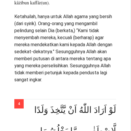
kāżibun kaffār(un).
Ketahuilah, hanya untuk Allah agama yang bersih
(dari syirik). Orang-orang yang mengambil
pelindung selain Dia (berkata,) “Kami tidak
menyembah mereka, kecuali (berharap) agar
mereka mendekatkan kami kepada Allah dengan
sedekat-dekatnya.” Sesungguhnya Allah akan
memberi putusan di antara mereka tentang apa
yang mereka perselisihkan. Sesungguhnya Allah
tidak memberi petunjuk kepada pendusta lagi
sangat ingkar.
لَوْ اَرَادَ اللّٰهُ اَنْ يَّتَّخِذَ وَلَدًا
لَّاصْطَفٰى مِمَّا يَخْلُقُ مَا