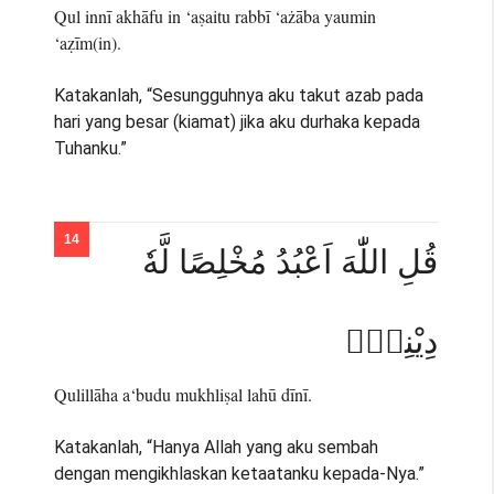
Qul innī akhāfu in ‘aṣaitu rabbī ‘ażāba yaumin
‘aẓīm(in).
Katakanlah, “Sesungguhnya aku takut azab pada
hari yang besar (kiamat) jika aku durhaka kepada
Tuhanku.”
قُلِ اللّٰهَ اَعْبُدُ مُخْلِصًا لَّهٗ
دِيْنِيْۚ
Qulillāha a‘budu mukhliṣal lahū dīnī.
Katakanlah, “Hanya Allah yang aku sembah
dengan mengikhlaskan ketaatanku kepada-Nya.”