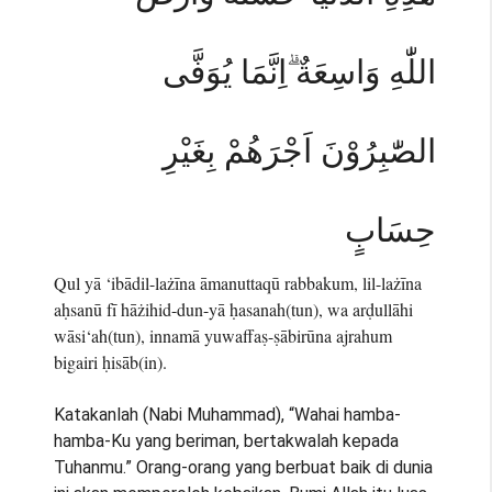
اللّٰهِ وَاسِعَةٌ ۗاِنَّمَا يُوَفَّى
الصّٰبِرُوْنَ اَجْرَهُمْ بِغَيْرِ
حِسَابٍ
Qul yā ‘ibādil-lażīna āmanuttaqū rabbakum, lil-lażīna
aḥsanū fī hāżihid-dun-yā ḥasanah(tun), wa arḍullāhi
wāsi‘ah(tun), innamā yuwaffaṣ-ṣābirūna ajrahum
bigairi ḥisāb(in).
Katakanlah (Nabi Muhammad), “Wahai hamba-
hamba-Ku yang beriman, bertakwalah kepada
Tuhanmu.” Orang-orang yang berbuat baik di dunia