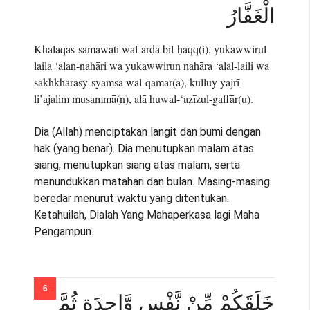
الْغَفَّارُ
Khalaqas-samāwāti wal-arḍa bil-ḥaqq(i), yukawwirul-
laila ‘alan-nahāri wa yukawwirun nahāra ‘alal-laili wa
sakhkharasy-syamsa wal-qamar(a), kulluy yajrī
li’ajalim musammā(n), alā huwal-‘azīzul-gaffār(u).
Dia (Allah) menciptakan langit dan bumi dengan
hak (yang benar). Dia menutupkan malam atas
siang, menutupkan siang atas malam, serta
menundukkan matahari dan bulan. Masing-masing
beredar menurut waktu yang ditentukan.
Ketahuilah, Dialah Yang Mahaperkasa lagi Maha
Pengampun.
خَلَقَكُمْ مِّنْ نَّفْسٍ وَّاحِدَةٍ ثُمَّ