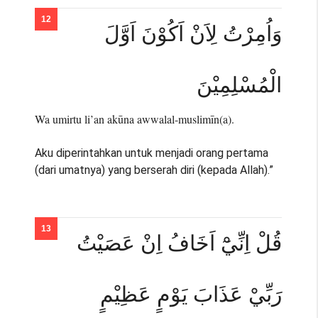
وَاُمِرْتُ لِاَنْ اَكُوْنَ اَوَّلَ
الْمُسْلِمِيْنَ
Wa umirtu li’an akūna awwalal-muslimīn(a).
Aku diperintahkan untuk menjadi orang pertama
(dari umatnya) yang berserah diri (kepada Allah).”
قُلْ اِنِّيْٓ اَخَافُ اِنْ عَصَيْتُ
رَبِّيْ عَذَابَ يَوْمٍ عَظِيْمٍ