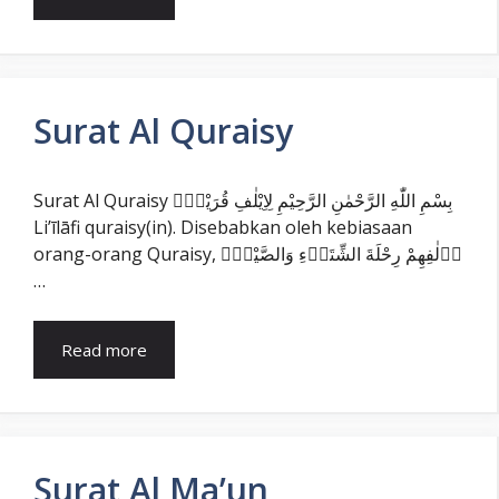
Surat Al Quraisy
Surat Al Quraisy بِسْمِ اللّٰهِ الرَّحْمٰنِ الرَّحِيْمِ لِاِيْلٰفِ قُرَيْشٍۙ
Li’īlāfi quraisy(in). Disebabkan oleh kebiasaan
orang-orang Quraisy, اٖلٰفِهِمْ رِحْلَةَ الشِّتَاۤءِ وَالصَّيْفِۚ
…
Read more
Surat Al Ma’un