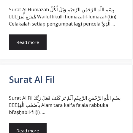
Surat Al Humazah بِسْمِ اللّٰهِ الرَّحْمٰنِ الرَّحِيْمِ وَيْلٌ لِّكُلِّ
هُمَزَةٍ لُّمَزَةٍۙ Wailul likulli humazatil-lumazah(tin).
Celakalah setiap pengumpat lagi pencela ۨالَّذِيْ …
Read more
Surat Al Fil
Surat Al Fil بِسْمِ اللّٰهِ الرَّحْمٰنِ الرَّحِيْمِ اَلَمْ تَرَ كَيْفَ فَعَلَ رَبُّكَ
بِاَصْحٰبِ الْفِيْلِۗ Alam tara kaifa fa‘ala rabbuka
bi’aṣḥābil-fīl(i). …
Read more