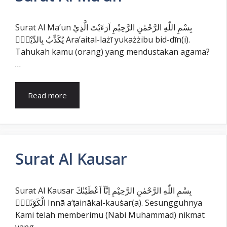
Surat Al Ma’un بِسْمِ اللّٰهِ الرَّحْمٰنِ الرَّحِيْمِ اَرَءَيْتَ الَّذِيْ
يُكَذِّبُ بِالدِّيْنِۗ Ara’aital-lażī yukażżibu bid-dīn(i).
Tahukah kamu (orang) yang mendustakan agama?
…
Read more
Surat Al Kausar
Surat Al Kausar بِسْمِ اللّٰهِ الرَّحْمٰنِ الرَّحِيْمِ اِنَّآ اَعْطَيْنٰكَ
الْكَوْثَرَۗ Innā a‘ṭainākal-kauṡar(a). Sesungguhnya
Kami telah memberimu (Nabi Muhammad) nikmat
yang …