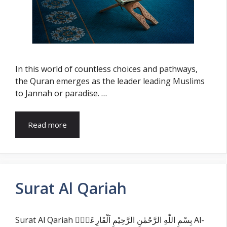
In this world of countless choices and pathways,
the Quran emerges as the leader leading Muslims
to Jannah or paradise. …
Read more
Surat Al Qariah
Surat Al Qariah بِسْمِ اللّٰهِ الرَّحْمٰنِ الرَّحِيْمِ اَلْقَارِعَةُۙ Al-