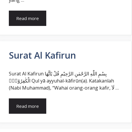
Read more
Surat Al Kafirun
Surat Al Kafirun بِسْمِ اللّٰهِ الرَّحْمٰنِ الرَّحِيْمِ قُلْ يٰٓاَيُّهَا
الْكٰفِرُوْنَۙ Qul yā ayyuhal-kāfirūn(a). Katakanlah
(Nabi Muhammad), “Wahai orang-orang kafir, لَآ …
Read more