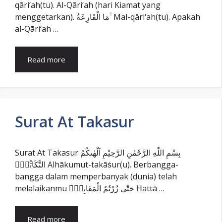
qāri‘ah(tu). Al-Qāri‘ah (hari Kiamat yang
menggetarkan). مَا الْقَارِعَةُ ۚ Mal-qāri‘ah(tu). Apakah
al-Qāri‘ah …
Read more
Surat At Takasur
Surat At Takasur بِسْمِ اللّٰهِ الرَّحْمٰنِ الرَّحِيْمِ اَلْهٰىكُمُ
التَّكَاثُرُۙ Alhākumut-takāṡur(u). Berbangga-
bangga dalam memperbanyak (dunia) telah
melalaikanmu حَتّٰى زُرْتُمُ الْمَقَابِرَۗ Ḥattā …
Read more