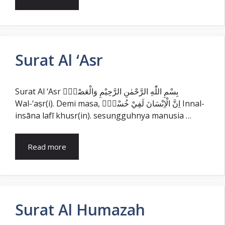
Surat Al ‘Asr
Surat Al ‘Asr بِسْمِ اللّٰهِ الرَّحْمٰنِ الرَّحِيْمِ وَالْعَصْرِۙ
Wal-‘aṣr(i). Demi masa, اِنَّ الْاِنْسَانَ لَفِيْ خُسْرٍۙ Innal-
insāna lafī khusr(in). sesungguhnya manusia …
Read more
Surat Al Humazah