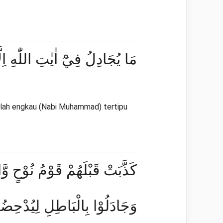
مَا يُجَادِلُ فِيْٓ اٰيٰتِ اللّٰهِ اِلَّ
anlah engkau (Nabi Muhammad) tertipu
كَذَّبَتْ قَبْلَهُمْ قَوْمُ نُوْحٍ وَّا
وَجَادَلُوْا بِالْبَاطِلِ لِيُدْحِضُ