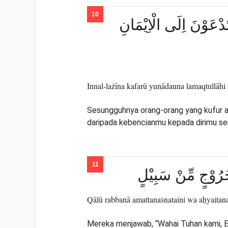
تُدْعَوْنَ اِلَى الْاِيْمَانِ
Innal-lażīna kafarū yunādauna lamaqtullāhi
Sesungguhnya orang-orang yang kufur ak
daripada kebencianmu kepada dirimu send
ٰى خُرُوْجٍ مِّنْ سَبِيْلٍ
Qālū rabbanā amattanaṡnataini wa aḥyaitanaṡn
Mereka menjawab, “Wahai Tuhan kami, En