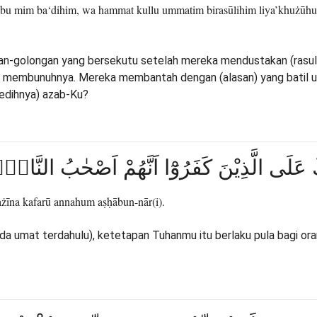
mim ba‘dihim, wa hammat kullu ummatim birasūlihim liya’khużūhu wa 
n-golongan yang bersekutu setelah mereka mendustakan (rasul
uk membunuhnya. Mereka membantah dengan (alasan) yang batil 
edihnya) azab-Ku?
 عَلَى الَّذِيْنَ كَفَرُوْٓا اَنَّهُمْ اَصْحٰبُ النَّارِ
lażīna kafarū annahum aṣḥābun-nār(i).
da umat terdahulu), ketetapan Tuhanmu itu berlaku pula bagi o