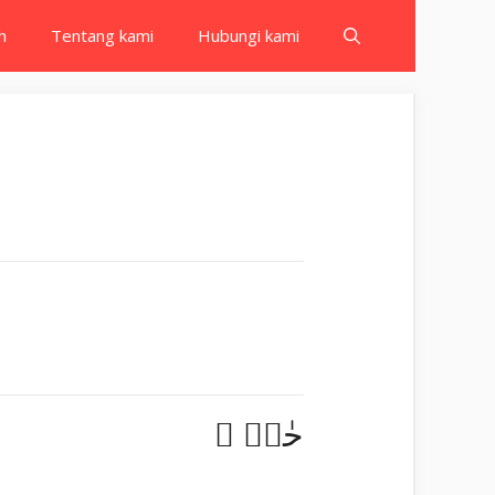
h
Tentang kami
Hubungi kami
حٰمۤ ۚ