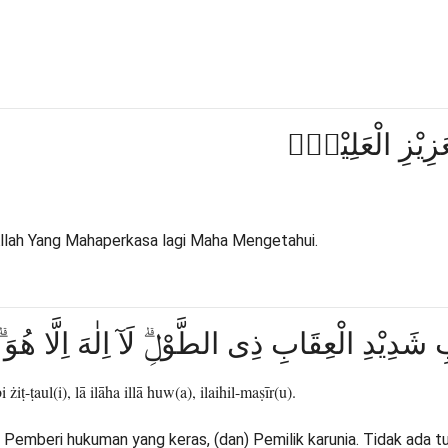
عَزِيْزِ الْعَلِيْمِۙ
i Allah Yang Mahaperkasa lagi Maha Mengetahui.
 شَدِيْدِ الْعِقَابِ ذِى الطَّوْلِۗ لَآ اِلٰهَ اِلَّا هُوَ ۗا
żiṭ-ṭaul(i), lā ilāha illā huw(a), ilaihil-maṣīr(u).
Pemberi hukuman yang keras, (dan) Pemilik karunia. Tidak ada t