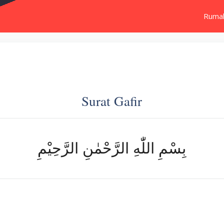
Ruma
Surat Gafir
بِسْمِ اللّٰهِ الرَّحْمٰنِ الرَّحِيْمِ