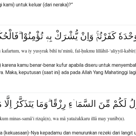
 kami) untuk keluar (dari neraka)?”
وَحْدَهٗ كَفَرْتُمْۚ وَاِنْ يُّشْرَكْ بِهٖ تُؤْمِنُوْا ۗفَالْحُكْم
fartum, wa iy yusyrak bihī tu’minū, fal-ḥukmu lillāhil-‘aliyyil-kabīr(i
i) karena kamu benar-benar kufur apabila diseru untuk menyembah
. Maka, keputusan (saat ini) ada pada Allah Yang Mahatinggi lag
زِّلُ لَكُمْ مِّنَ السَّمَاۤءِ رِزْقًا ۗوَمَا يَتَذَكَّرُ اِلَّا م
kum minas-samā’i rizqā(n), wa mā yatażakkaru illā may yunīb(u).
a (kekuasaan)-Nya kepadamu dan menurunkan rezeki dari langit 