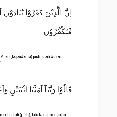
اِنَّ الَّذِيْنَ كَفَرُوْا يُنَادَوْنَ
فَتَكْفُرُوْنَ
Allah (kepadamu) jauh lebih besar
”
قَالُوْا رَبَّنَآ اَمَتَّنَا اثْنَتَيْنِ 
 dua kali (pula), lalu kami mengakui