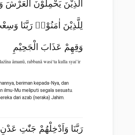
اَلَّذِيْنَ يَحْمِلُوْنَ الْعَرْشَ و
لِلَّذِيْنَ اٰمَنُوْاۚ رَبَّنَا وَسِعْ
وَقِهِمْ عَذَابَ الْجَحِيْمِ
żīna āmanū, rabbanā wasi‘ta kulla syai’ir
uhannya, beriman kepada-Nya, dan
 ilmu-Mu meliputi segala sesuatu.
reka dari azab (neraka) Jahim.
رَبَّنَا وَاَدْخِلْهُمْ جَنّٰتِ عَدْن