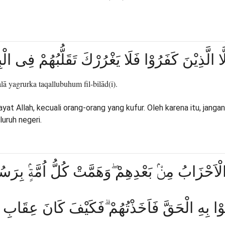
ا الَّذِيْنَ كَفَرُوْا فَلَا يَغْرُرْكَ تَقَلُّبُهُمْ فِى الْبِل
falā yagrurka taqallubuhum fil-bilād(i).
t Allah, kecuali orang-orang yang kufur. Oleh karena itu, jang
luruh negeri.
لْاَحْزَابُ مِنْۢ بَعْدِهِمْ ۖوَهَمَّتْ كُلُّ اُمَّةٍۢ بِرَسُو
وْا بِهِ الْحَقَّ فَاَخَذْتُهُمْ ۗفَكَيْفَ كَانَ عِقَابِ