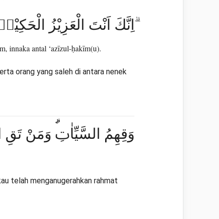
اِنَّكَ اَنْتَ الْعَزِيْزُ الْحَكِيْم
, innaka antal ‘azīzul-ḥakīm(u).
rta orang yang saleh di antara nenek
وَقِهِمُ السَّيِّاٰتِۗ وَمَنْ تَقِ ا ࣖ
ngkau telah menganugerahkan rahmat