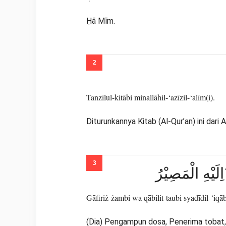
Ḥā Mīm.
Tanzīlul-kitābi minallāhil-‘azīzil-‘alīm(i).
Diturunkannya Kitab (Al-Qur’an) ini dar
ِلَيْهِ الْمَصِيْرُ
Gāfiriż-żambi wa qābilit-taubi syadīdil-‘iqābi 
(Dia) Pengampun dosa, Penerima tobat, 