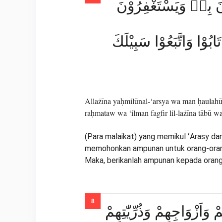
ْنَ بِهٖ وَيَسْتَغْفِرُوْنَ
بُوْا وَاتَّبَعُوْا سَبِيْلَكَ
Allażīna yaḥmilūnal-‘arsya wa man ḥaulahū 
raḥmataw wa ‘ilman fagfir lil-lażīna tābū wa
(Para malaikat) yang memikul ʻArasy da
memohonkan ampunan untuk orang-orang 
Maka, berikanlah ampunan kepada orang-
َاَزْوَاجِهِمْ وَذُرِّيّٰتِهِمْ