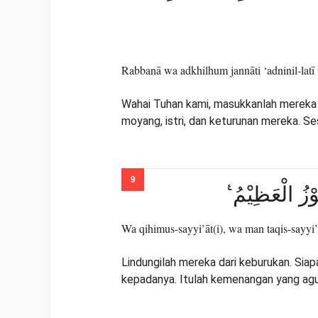
Rabbanā wa adkhilhum jannāti ‘adninil-latī
Wahai Tuhan kami, masukkanlah mereka k
moyang, istri, dan keturunan mereka. 
َوْزُ الْعَظِيْمُ
Wa qihimus-sayyi’āt(i), wa man taqis-sayyi’
Lindungilah mereka dari keburukan. Sia
kepadanya. Itulah kemenangan yang agu