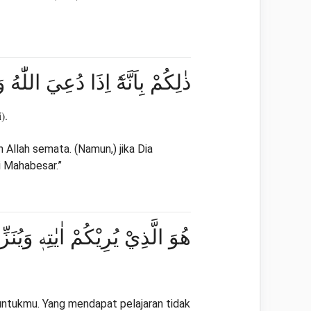
ذٰلِكُمْ بِاَنَّهٗٓ اِذَا دُعِيَ اللّٰهُ 
).
 Allah semata. (Namun,) jika Dia
i Mahabesar.”
هُوَ الَّذِيْ يُرِيْكُمْ اٰيٰتِهٖ وَيُنَ
untukmu. Yang mendapat pelajaran tidak