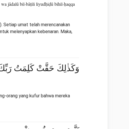
jādalū bil-bāṭili liyudḥiḍū bihil-ḥaqqa
). Setiap umat telah merencanakan
untuk melenyapkan kebenaran. Maka,
وَكَذٰلِكَ حَقَّتْ كَلِمَتُ رَبِّكَ
rang-orang yang kufur bahwa mereka