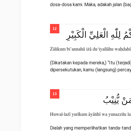
dosa-dosa kami. Maka, adakah jalan (bagi
ُ لِلّٰهِ الْعَلِيِّ الْكَبِيْرِ
Żālikum bi’annahū iżā du‘iyallāhu waḥdahū ka
(Dikatakan kepada mereka,) “Itu (terjad
dipersekutukan, kamu (langsung) percaya
َنْ يُّنِيْبُ
Huwal-lażī yurīkum āyātihī wa yunazzilu la
Dialah yang memperlihatkan tanda-tand