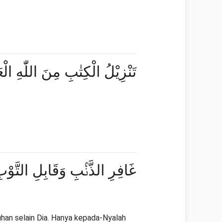
تَنْزِيْلُ الْكِتٰبِ مِنَ اللّٰهِ الْ
غَافِرِ الذَّنْۢبِ وَقَابِلِ التَّوْبِ
uhan selain Dia. Hanya kepada-Nyalah