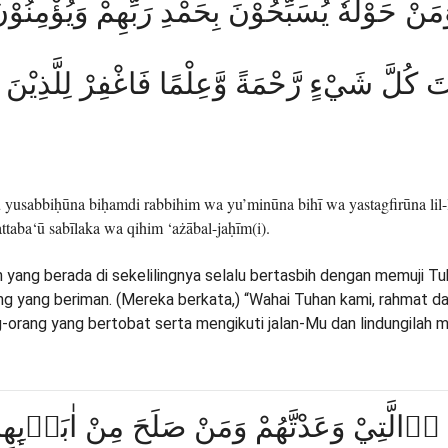
َمَنْ حَوْلَهٗ يُسَبِّحُوْنَ بِحَمْدِ رَبِّهِمْ وَيُؤْمِنُو
تَ كُلَّ شَيْءٍ رَّحْمَةً وَّعِلْمًا فَاغْفِرْ لِلَّذِيْنَ تَا
yusabbiḥūna biḥamdi rabbihim wa yu’minūna bihī wa yastagfirūna lil-la
ttaba‘ū sabīlaka wa qihim ‘ażābal-jaḥīm(i).
n yang berada di sekelilingnya selalu bertasbih dengan memuji T
yang beriman. (Mereka berkata,) “Wahai Tuhan kami, rahmat dan
orang yang bertobat serta mengikuti jalan-Mu dan lindungilah me
ِ ِۨالَّتِيْ وَعَدْتَّهُمْ وَمَنْ صَلَحَ مِنْ اٰبَاۤىِٕهِمْ و