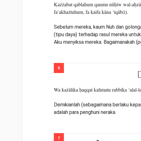
Każżabat qablahum qaumu nūḥiw wal-aḥzābu 
fa’akhażtuhum, fa kaifa kāna ‘iqāb(i).
Sebelum mereka, kaum Nuh dan golonga
(tipu daya) terhadap rasul mereka unt
Aku menyiksa mereka. Bagaimanakah (p
ۘ
Wa każālika ḥaqqat kalimatu rabbika ‘alal-
Demikianlah (sebagaimana berlaku kepa
adalah para penghuni neraka.