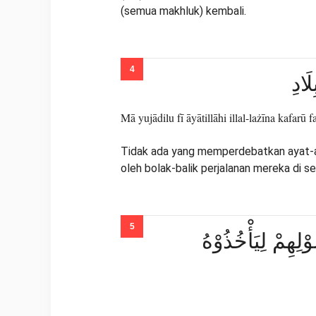
(semua makhluk) kembali.
َادِ
Mā yujādilu fī āyātillāhi illal-lażīna kafarū 
Tidak ada yang memperdebatkan ayat-aya
oleh bolak-balik perjalanan mereka di se
ْلِهِمْ لِيَأْخُذُوْهُ