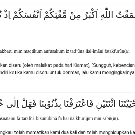
 لَمَقْتُ اللّٰهِ اَكْبَرُ مِنْ مَّقْتِكُمْ اَنْفُسَكُمْ اِذْ 
 akbaru mim maqtikum anfusakum iż tad‘ūna ilal-īmāni fatakfurūn(a).
an diseru (oleh malaikat pada hari Kiamat), “Sungguh, kebencian 
iri ketika kamu diseru untuk beriman, lalu kamu mengingkarinya.
وَاَحْيَيْتَنَا اثْنَتَيْنِ فَاعْتَرَفْنَا بِذُنُوْبِنَا فَهَلْ اِل
ataini fa‘tarafnā biżunūbinā fa hal ilā khurūjim min sabīl(in).
gkau telah mematikan kami dua kali dan telah menghidupkan kami