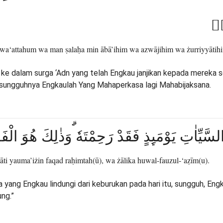
ُۗۙ
 wa‘attahum wa man ṣalaḥa min ābā’ihim wa azwājihim wa żurriyyātihim
e dalam surga ‘Adn yang telah Engkau janjikan kepada mereka se
Sesungguhnya Engkaulah Yang Mahaperkasa lagi Mahabijaksana.
لسَّيِّاٰتِ يَوْمَىِٕذٍ فَقَدْ رَحِمْتَهٗ ۗوَذٰلِكَ هُوَ الْف
āti yauma’iżin faqad raḥimtah(ū), wa żālika huwal-fauzul-‘aẓīm(u).
pa yang Engkau lindungi dari keburukan pada hari itu, sungguh, E
ng.”