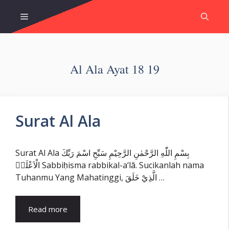
Skip
Menu
to
content
Al Ala Ayat 18 19
Surat Al Ala
Surat Al Ala بِسْمِ اللّٰهِ الرَّحْمٰنِ الرَّحِيْمِ سَبِّحِ اسْمَ رَبِّكَ
الْاَعْلَىۙ Sabbiḥisma rabbikal-a‘lā. Sucikanlah nama
Tuhanmu Yang Mahatinggi, الَّذِيْ خَلَقَ …
Read more