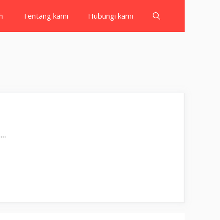
h
Tentang kami
Hubungi kami
بِسْمِ اللّٰهِ الرَّحْمٰنِ الرَّحِيْمِ يَسْـَٔلُوْنَكَ عَنِ الْاَنْفَالِۗ قُلِ الْاَنْفَالُ لِلّٰهِ وَالرَّسُوْلِۚ فَاتَّقُوا اللّٰهَ وَاَصْلِحُوْا ذَاتَ  …