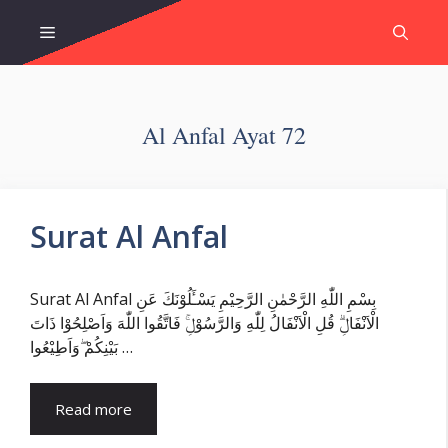
Skip
Menu
to
content
Al Anfal Ayat 72
Surat Al Anfal
Surat Al Anfal بِسْمِ اللّٰهِ الرَّحْمٰنِ الرَّحِيْمِ يَسْـَٔلُوْنَكَ عَنِ
الْاَنْفَالِۗ قُلِ الْاَنْفَالُ لِلّٰهِ وَالرَّسُوْلِۚ فَاتَّقُوا اللّٰهَ وَاَصْلِحُوْا ذَاتَ
بَيْنِكُمْ ۖوَاَطِيْعُوا …
Read more