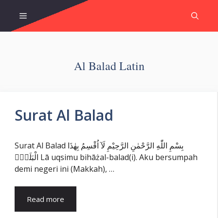
Skip
Menu
to
content
Al Balad Latin
Surat Al Balad
Surat Al Balad بِسْمِ اللّٰهِ الرَّحْمٰنِ الرَّحِيْمِ لَآ اُقْسِمُ بِهٰذَا
الْبَلَدِۙ Lā uqsimu bihāżal-balad(i). Aku bersumpah
demi negeri ini (Makkah), …
Read more