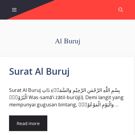
Skip
Menu
to
content
Al Buruj
Surat Al Buruj
Surat Al Buruj بِسْمِ اللّٰهِ الرَّحْمٰنِ الرَّحِيْمِ وَالسَّمَاۤءِ ذَاتِ
الْبُرُوْجِۙ Was-samā’i żātil-burūj(i). Demi langit yang
mempunyai gugusan bintang, وَالْيَوْمِ الْمَوْعُوْدِۙ …
Read more