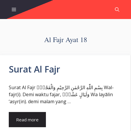
Skip
Menu
to
content
Al Fajr Ayat 18
Surat Al Fajr
Surat Al Fajr بِسْمِ اللّٰهِ الرَّحْمٰنِ الرَّحِيْمِ وَالْفَجْرِۙ Wal-
fajr(i). Demi waktu fajar, وَلَيَالٍ عَشْرٍۙ Wa layālin
‘asyr(in). demi malam yang …
Read more