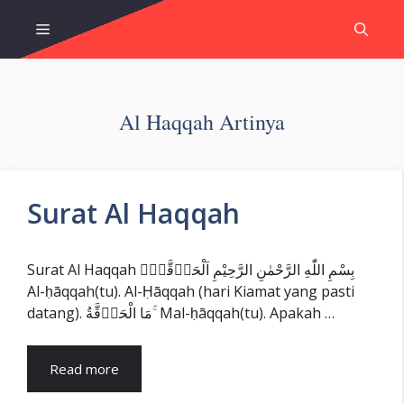
Skip
Menu
to
content
Al Haqqah Artinya
Surat Al Haqqah
Surat Al Haqqah بِسْمِ اللّٰهِ الرَّحْمٰنِ الرَّحِيْمِ اَلْحَاۤقَّةُۙ
Al-ḥāqqah(tu). Al-Ḥāqqah (hari Kiamat yang pasti
datang). مَا الْحَاۤقَّةُ ۚ Mal-ḥāqqah(tu). Apakah …
Read more