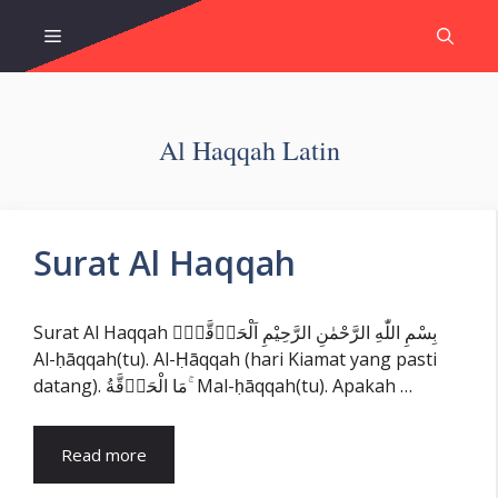
Skip
Menu
to
content
Al Haqqah Latin
Surat Al Haqqah
Surat Al Haqqah بِسْمِ اللّٰهِ الرَّحْمٰنِ الرَّحِيْمِ اَلْحَاۤقَّةُۙ
Al-ḥāqqah(tu). Al-Ḥāqqah (hari Kiamat yang pasti
datang). مَا الْحَاۤقَّةُ ۚ Mal-ḥāqqah(tu). Apakah …
Read more