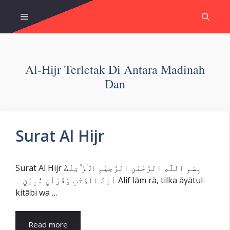
Skip
Menu
to
content
Al-Hijr Terletak Di Antara Madinah
Dan
Surat Al Hijr
Surat Al Hijr بِسْمِ اللّٰهِ الرَّحْمٰنِ الرَّحِيْمِ الۤرٰ ۗتِلْكَ
اٰيٰتُ الْكِتٰبِ وَقُرْاٰنٍ مُّبِيْنٍ ۔ Alif lām rā, tilka āyātul-
kitābi wa …
Read more