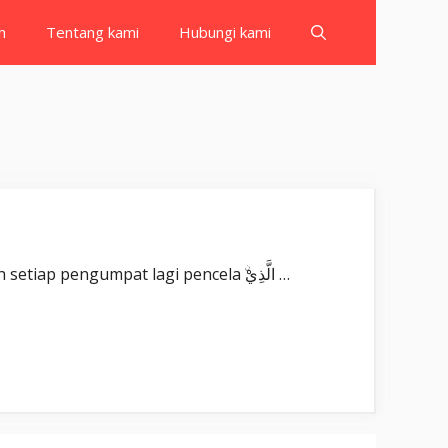
h
Tentang kami
Hubungi kami
Surat Al Humazah بِسْمِ اللّٰهِ الرَّحْمٰنِ الرَّحِيْمِ وَيْلٌ لِّكُلِّ هُمَزَةٍ لُّمَزَةٍۙ Wailul likulli humazatil-lumazah(tin). Celakalah setiap pengumpat lagi pencela ۨالَّذِيْ …