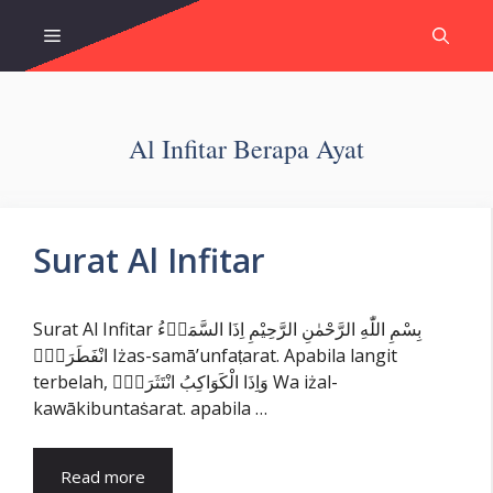
Skip
Menu
to
content
Al Infitar Berapa Ayat
Surat Al Infitar
Surat Al Infitar بِسْمِ اللّٰهِ الرَّحْمٰنِ الرَّحِيْمِ اِذَا السَّمَاۤءُ
انْفَطَرَتْۙ Iżas-samā’unfaṭarat. Apabila langit
terbelah, وَاِذَا الْكَوَاكِبُ انْتَثَرَتْۙ Wa iżal-
kawākibuntaṡarat. apabila …
Read more