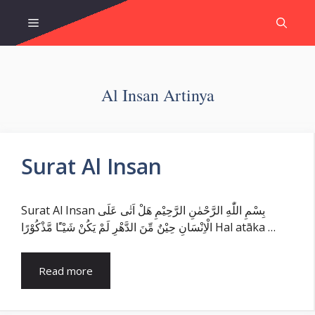
Skip
Menu
to
content
Al Insan Artinya
Surat Al Insan
Surat Al Insan بِسْمِ اللّٰهِ الرَّحْمٰنِ الرَّحِيْمِ هَلْ اَتٰى عَلَى
الْاِنْسَانِ حِيْنٌ مِّنَ الدَّهْرِ لَمْ يَكُنْ شَيْـًٔا مَّذْكُوْرًا Hal atāka …
Read more