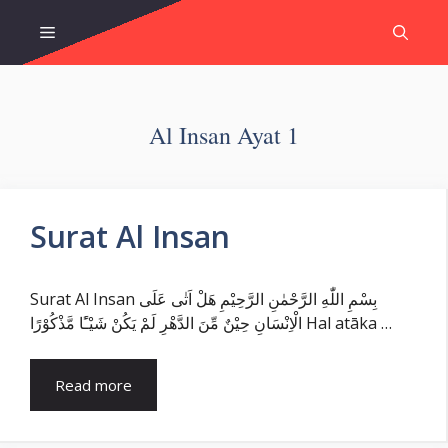
Skip
Menu
to
content
Al Insan Ayat 1
Surat Al Insan
Surat Al Insan بِسْمِ اللّٰهِ الرَّحْمٰنِ الرَّحِيْمِ هَلْ اَتٰى عَلَى
الْاِنْسَانِ حِيْنٌ مِّنَ الدَّهْرِ لَمْ يَكُنْ شَيْـًٔا مَّذْكُوْرًا Hal atāka …
Read more