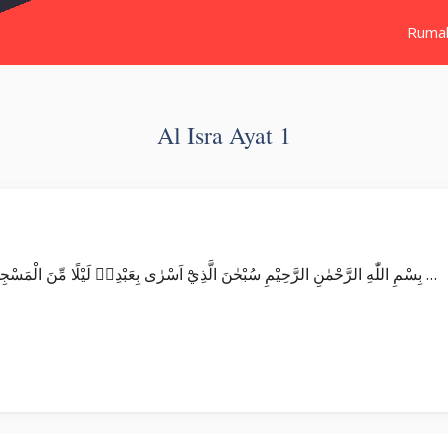
Ruma
Al Isra Ayat 1
Surat Al Isra’ بِسْمِ اللّٰهِ الرَّحْمٰنِ الرَّحِيْمِ سُبْحٰنَ الَّذِيْٓ اَسْرٰى بِعَبْدِهٖ لَيْلًا مِّنَ الْمَسْجِدِ الْحَرَامِ اِلَى الْمَسْجِدِ الْاَقْصَا الَّذِيْ بٰرَكْنَا …