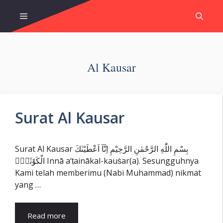
Skip
Menu
to
content
Al Kausar
Surat Al Kausar
Surat Al Kausar بِسْمِ اللّٰهِ الرَّحْمٰنِ الرَّحِيْمِ اِنَّآ اَعْطَيْنٰكَ
الْكَوْثَرَۗ Innā a‘ṭainākal-kauṡar(a). Sesungguhnya
Kami telah memberimu (Nabi Muhammad) nikmat
yang …
Read more