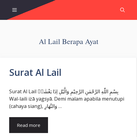
Skip
Menu
to
content
Al Lail Berapa Ayat
Surat Al Lail
Surat Al Lail بِسْمِ اللّٰهِ الرَّحْمٰنِ الرَّحِيْمِ وَالَّيْلِ اِذَا يَغْشٰىۙ
Wal-laili iżā yagsyā. Demi malam apabila menutupi
(cahaya siang), وَالنَّهَارِ …
Read more