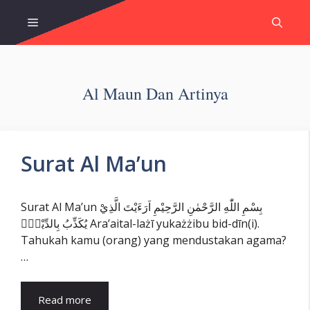
Skip
Menu
to
content
Al Maun Dan Artinya
Surat Al Ma’un
Surat Al Ma’un بِسْمِ اللّٰهِ الرَّحْمٰنِ الرَّحِيْمِ اَرَءَيْتَ الَّذِيْ
يُكَذِّبُ بِالدِّيْنِۗ Ara’aital-lażī yukażżibu bid-dīn(i).
Tahukah kamu (orang) yang mendustakan agama?
…
Read more