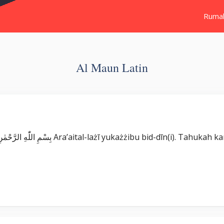
Ruma
Al Maun Latin
Surat Al Ma’un ِسْمِ اللّٰهِ الرَّحْمٰنِ الرَّحِيْمِ اَرَءَيْتَ الَّذِيْ يُكَذِّبُ بِالدِّيْنِۗ