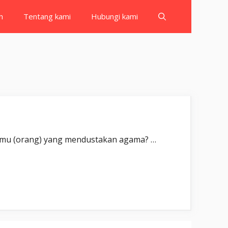
h
Tentang kami
Hubungi kami
ب Ara’aital-lażī yukażżibu bid-dīn(i). Tahukah kamu (orang) yang mendustakan agama? …