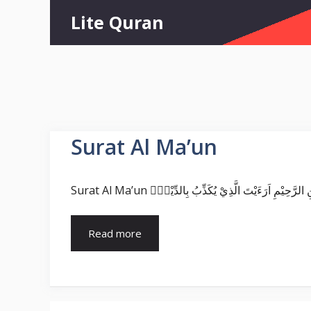
Skip
Lite Quran
to
content
Surat Al Ma’un
Read more