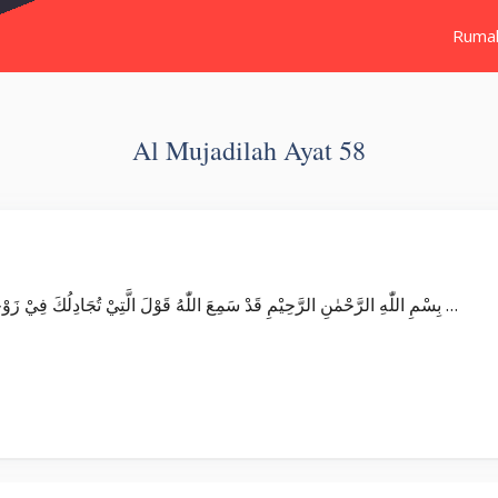
Ruma
Al Mujadilah Ayat 58
Surat Al Mujadilah بِسْمِ اللّٰهِ الرَّحْمٰنِ الرَّحِيْمِ قَدْ سَمِعَ اللّٰهُ قَوْلَ الَّتِيْ تُجَادِلُكَ فِيْ زَوْجِهَا وَتَشْتَكِيْٓ اِلَى اللّٰهِ ۖوَاللّٰهُ يَسْمَعُ …