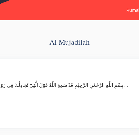
Ruma
Al Mujadilah
Surat Al Mujadilah بِسْمِ اللّٰهِ الرَّحْمٰنِ الرَّحِيْمِ قَدْ سَمِعَ اللّٰهُ قَوْلَ الَّتِيْ تُجَادِلُكَ فِيْ زَوْجِهَا وَتَشْتَكِيْٓ اِلَى اللّٰهِ ۖوَاللّٰهُ يَسْمَعُ …