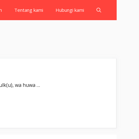
h
Tentang kami
Hubungi kami
بِسْمِ اللّٰهِ الرَّحْم Tabārakal-lażī biyadihil-mulk(u), wa huwa …