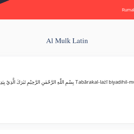
Ruma
Al Mulk Latin
Surat Al Mulk ٰنِ الرَّحِيْمِ تَبٰرَكَ الَّذِيْ بِيَدِهِ الْمُلْكُۖ وَهُوَ عَلٰى كُلِّ شَيْءٍ قَدِيْرٌۙ