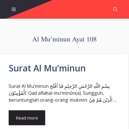
Skip
Menu
to
content
Al Mu’minun Ayat 108
Surat Al Mu’minun
Surat Al Mu’minun بِسْمِ اللّٰهِ الرَّحْمٰنِ الرَّحِيْمِ قَدْ اَفْلَحَ
الْمُؤْمِنُوْنَ ۙ Qad aflaḥal-mu’minūn(a). Sungguh,
beruntunglah orang-orang mukmin. الَّذِيْنَ هُمْ فِيْ …
Read more