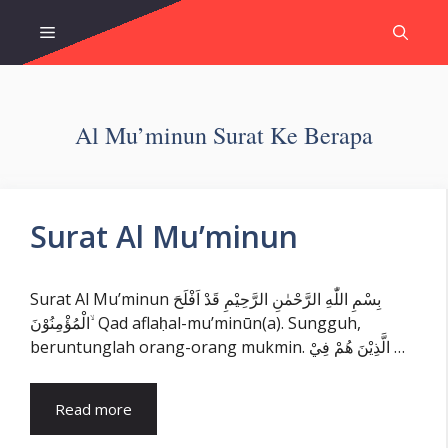
Skip
Menu
to
content
Al Mu’minun Surat Ke Berapa
Surat Al Mu’minun
Surat Al Mu’minun بِسْمِ اللّٰهِ الرَّحْمٰنِ الرَّحِيْمِ قَدْ اَفْلَحَ
الْمُؤْمِنُوْنَ ۙ Qad aflaḥal-mu’minūn(a). Sungguh,
beruntunglah orang-orang mukmin. الَّذِيْنَ هُمْ فِيْ …
Read more