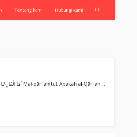
h
Tentang kami
Hubungi kami
Surat Al Qariah بِسْمِ اللّٰهِ الرَّحْمٰنِ الرَّحِيْمِ اَلْقَارِعَةُۙ Al-qāri‘ah(tu). Al-Qāri‘ah (hari Kiamat yang menggetarkan). مَا الْقَارِعَةُ ۚ Mal-qāri‘ah(tu). Apakah al-Qāri‘ah …