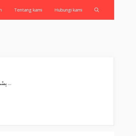
h
Tentang kami
Hubungi kami
Surat Al Talaq بِسْمِ اللّٰهِ الرَّحْمٰنِ الرَّحِيْمِ يٰٓاَيُّهَا النَّبِيُّ اِذَا طَلَّقْتُمُ النِّسَاۤءَ فَطَلِّقُوْهُنَّ لِعِدَّتِهِنَّ وَاَحْصُوا الْعِدَّةَۚ وَاتَّقُوا اللّٰهَ رَبَّكُمْۚ لَا …