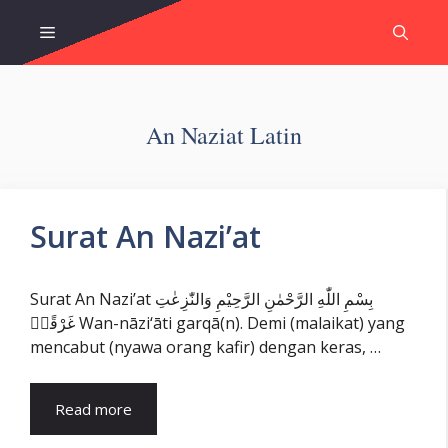
Skip
Menu
to
content
An Naziat Latin
Surat An Nazi’at
Surat An Nazi’at بِسْمِ اللّٰهِ الرَّحْمٰنِ الرَّحِيْمِ وَالنّٰزِعٰتِ
غَرْقًاۙ Wan-nāzi‘āti garqā(n). Demi (malaikat) yang
mencabut (nyawa orang kafir) dengan keras, …
Read more