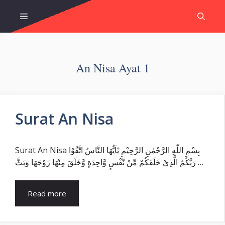
Skip
Menu
to
content
An Nisa Ayat 1
Surat An Nisa
Surat An Nisa بِسْمِ اللّٰهِ الرَّحْمٰنِ الرَّحِيْمِ يٰٓاَيُّهَا النَّاسُ اتَّقُوْا
رَبَّكُمُ الَّذِيْ خَلَقَكُمْ مِّنْ نَّفْسٍ وَّاحِدَةٍ وَّخَلَقَ مِنْهَا زَوْجَهَا وَبَثَّ …
Read more