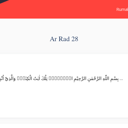
Ruma
Ar Rad 28
Surat Ar Rad بِسْمِ اللّٰهِ الرَّحْمٰنِ الرَّحِيْمِ الۤمّۤرٰۗ تِلْكَ اٰيٰتُ الْكِتٰبِۗ وَالَّذِيْٓ اُنْزِلَ اِلَيْكَ مِنْ رَّبِّكَ الْحَقُّ وَلٰكِنَّ اَكْثَرَ النَّاسِ …