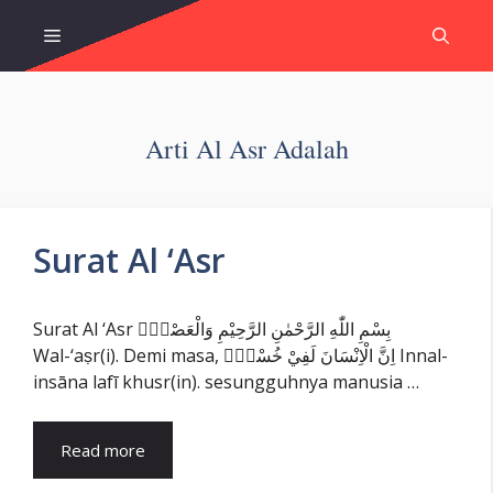
Skip
Menu
to
content
Arti Al Asr Adalah
Surat Al ‘Asr
Surat Al ‘Asr بِسْمِ اللّٰهِ الرَّحْمٰنِ الرَّحِيْمِ وَالْعَصْرِۙ
Wal-‘aṣr(i). Demi masa, اِنَّ الْاِنْسَانَ لَفِيْ خُسْرٍۙ Innal-
insāna lafī khusr(in). sesungguhnya manusia …
Read more