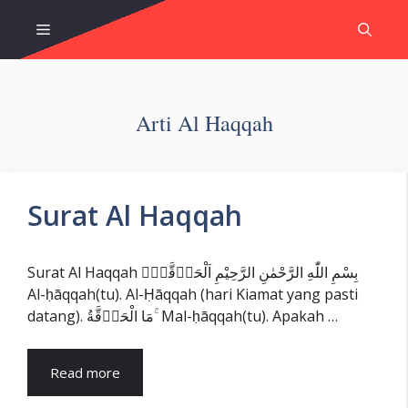
Skip
Menu
to
content
Arti Al Haqqah
Surat Al Haqqah
Surat Al Haqqah بِسْمِ اللّٰهِ الرَّحْمٰنِ الرَّحِيْمِ اَلْحَاۤقَّةُۙ
Al-ḥāqqah(tu). Al-Ḥāqqah (hari Kiamat yang pasti
datang). مَا الْحَاۤقَّةُ ۚ Mal-ḥāqqah(tu). Apakah …
Read more