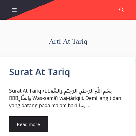
Skip
Menu
to
content
Arti At Tariq
Surat At Tariq
Surat At Tariq بِسْمِ اللّٰهِ الرَّحْمٰنِ الرَّحِيْمِ وَالسَّمَاۤءِ
وَالطَّارِقِۙ Was-samā’i waṭ-ṭāriq(i). Demi langit dan
yang datang pada malam hari. وَمَآ …
Read more