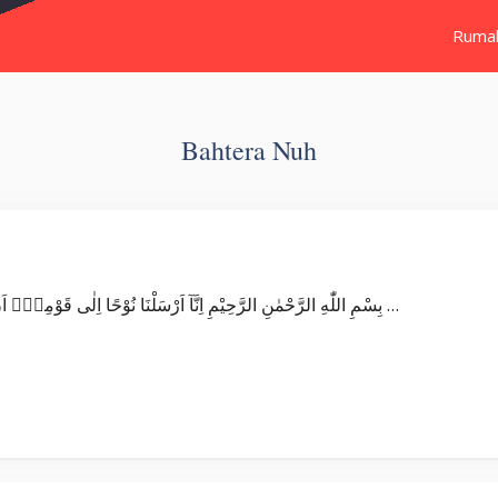
Ruma
Bahtera Nuh
Surat Nuh بِسْمِ اللّٰهِ الرَّحْمٰنِ الرَّحِيْمِ اِنَّآ اَرْسَلْنَا نُوْحًا اِلٰى قَوْمِهٖٓ اَنْ اَنْذِرْ قَوْمَكَ مِنْ قَبْلِ اَنْ يَّأْتِيَهُمْ عَذَابٌ اَلِيْمٌ …