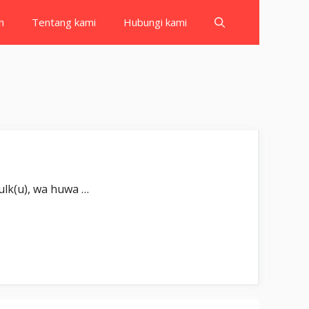
h
Tentang kami
Hubungi kami
بِسْمِ اللّٰهِ الرَّحْم Tabārakal-lażī biyadihil-mulk(u), wa huwa …