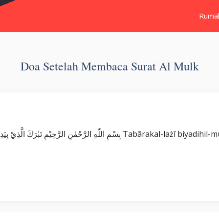
Ruma
Doa Setelah Membaca Surat Al Mulk
Surat Al Mulk ٰنِ الرَّحِيْمِ تَبٰرَكَ الَّذِيْ بِيَدِهِ الْمُلْكُۖ وَهُوَ عَلٰى كُلِّ شَيْءٍ قَدِيْرٌۙ