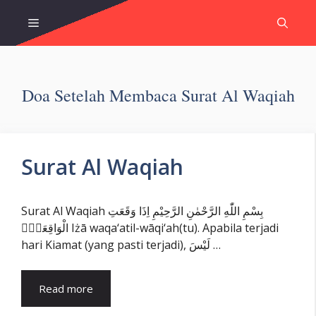
Skip
Menu
to
content
Doa Setelah Membaca Surat Al Waqiah
Surat Al Waqiah
Surat Al Waqiah بِسْمِ اللّٰهِ الرَّحْمٰنِ الرَّحِيْمِ اِذَا وَقَعَتِ
الْوَاقِعَةُۙ Iżā waqa‘atil-wāqi‘ah(tu). Apabila terjadi
hari Kiamat (yang pasti terjadi), لَيْسَ …
Read more