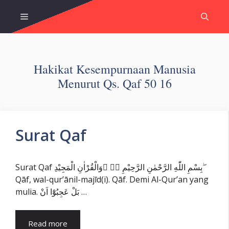
Skip
Menu
to
content
Hakikat Kesempurnaan Manusia
Menurut Qs. Qaf 50 16
Surat Qaf
Surat Qaf بِسْمِ اللّٰهِ الرَّحْمٰنِ الرَّحِيْمِ قۤ ۗوَالْقُرْاٰنِ الْمَجِيْدِ ۖ
Qāf, wal-qur’ānil-majīd(i). Qāf. Demi Al-Qur’an yang
mulia. بَلْ عَجِبُوْٓا اَنْ …
Read more