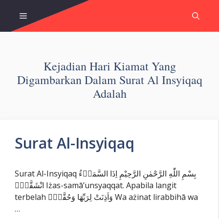
Skip
Menu
to
content
Kejadian Hari Kiamat Yang
Digambarkan Dalam Surat Al Insyiqaq
Adalah
Surat Al-Insyiqaq
Surat Al-Insyiqaq بِسْمِ اللّٰهِ الرَّحْمٰنِ الرَّحِيْمِ اِذَا السَّمَاۤءُ
انْشَقَّتْۙ Iżas-samā’unsyaqqat. Apabila langit
terbelah وَاَذِنَتْ لِرَبِّهَا وَحُقَّتْۙ Wa ażinat lirabbihā wa
…