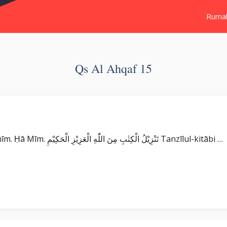
Ruma
Qs Al Ahqaf 15
Surat Al Ahqaf بِسْمِ اللّٰهِ الرَّحْمٰنِ الرَّحِيْمِ حٰمۤ ۚ Ḥā mīm. Ḥā Mīm. تَنْزِيْلُ الْكِتٰبِ مِنَ اللّٰهِ الْعَزِيْزِ الْحَكِيْمِ Tanzīlul-kitābi …