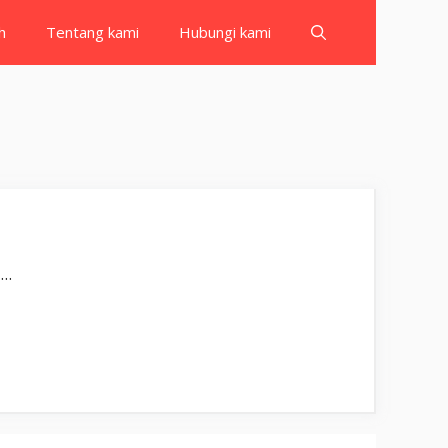
h
Tentang kami
Hubungi kami
بِسْمِ اللّٰهِ الرَّحْمٰنِ الرَّحِيْمِ يَسْـَٔلُوْنَكَ عَنِ الْاَنْفَالِۗ قُلِ الْاَنْفَالُ لِلّٰهِ وَالرَّسُوْلِۚ فَاتَّقُوا اللّٰهَ وَاَصْلِحُوْا ذَاتَ  …