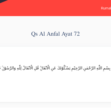
Ruma
Qs Al Anfal Ayat 72
Surat Al Anfal بَيْنِكُمْ ۖوَاَطِيْعُوا