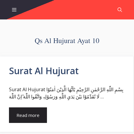
Skip
Menu
to
content
Qs Al Hujurat Ayat 10
Surat Al Hujurat
Surat Al Hujurat بِسْمِ اللّٰهِ الرَّحْمٰنِ الرَّحِيْمِ يٰٓاَيُّهَا الَّذِيْنَ اٰمَنُوْا
لَا تُقَدِّمُوْا بَيْنَ يَدَيِ اللّٰهِ وَرَسُوْلِهٖ وَاتَّقُوا اللّٰهَ ۗاِنَّ اللّٰهَ …
Read more